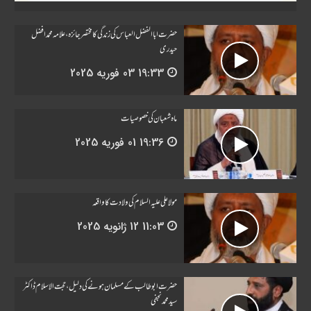
حضرت اباالفضل العباس کی زندگی کا مختصر جائزہ، علامہ محمد افضل
حیدری
19:33
03 فوریه 2025
ماہ شعبان کی خصوصیات
19:36
01 فوریه 2025
مولا علی علیہ السلام کی ولادت کا واقعہ
11:03
12 ژانویه 2025
حضرت ابو طالب کے مسلمان ہونے کی دلیل، حجت الاسلام ڈاکٹر
سید محمد نجفی