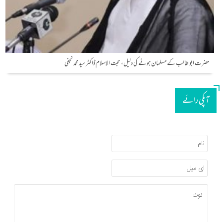
حضرت ابو طالب کے مسلمان ہونے کی دلیل، حجت الاسلام ڈاکٹر سید محمد نجفی
آپکی رائے