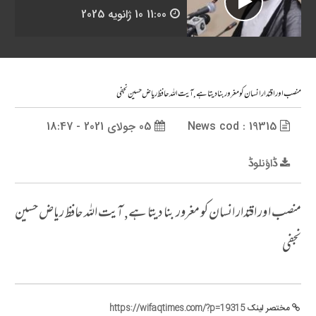
11:00
10 ژانویه 2025
منصب ا ور اقتدار انسان کو مغرور بنا دیتا ہے, آیت اللہ حافظ ریاض حسین نجفی
News cod : 19315
05 جولای 2021 - 18:47
ڈاؤنلوڈ
منصب ا ور اقتدار انسان کو مغرور بنا دیتا ہے, آیت اللہ حافظ ریاض حسین
نجفی
مختصر لینک
https://wifaqtimes.com/?p=19315