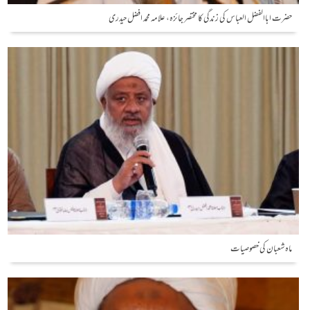
حضرت اباالفضل العباس کی زندگی کا مختصر جائزہ، علامہ محمد افضل حیدری
ماہ شعبان کی خصوصیات