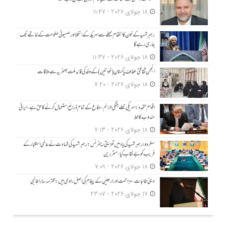
18 جولای 2026 - 11:47
رہبرِ شہید کے خون کا انتقام خطے سے امریکہ کے انخلا اور صہیونی حکومت کے خاتمے تک
جاری رہے گا
18 جولای 2026 - 11:37
انجمنِ ثقافتی عفاف پاکستان (خواتین) کے وفد کی قائدِ ملّت جعفریہ سے ملاقات
18 جولای 2026 - 7:20
اقوام متحدہ: امریکی حملے جنگی جرائم، دفاع کے تمام ذرائع استعمال کرنے کا حق ہے، ایرانی
مندوب کا خط
18 جولای 2026 - 7:13
سکردو؛ رہبرِ شہید کی یاد میں تعزیتی ریفرنس: رہبرِ شہید کی شہادت نے عالمی استکبار کے
فریب کو بے نقاب کیا، مقررین
18 جولای 2026 - 7:09
دینی طالبات، مزاحمت اور اربعین کے پیغام کی اصل راوی ہیں: محترمہ سارا طالبی
17 جولای 2026 - 23:07