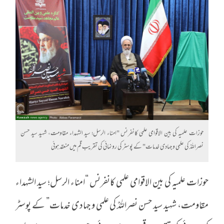
حوزات علمیہ کی بین الاقوامی علمی کانفرنس "امناء الرسل؛ سید الشہداء مقاومت، شہید سید حسن
نصراللہؒ کی علمی و جہادی خدمات" کے پوسٹر کی رونمائی کی تقریب قم میں منعقد ہوئی
حوزات علمیہ کی بین الاقوامی علمی کانفرنس “امناء الرسل؛ سید الشہداء
مقاومت، شہید سید حسن نصراللہؒ کی علمی و جہادی خدمات” کے پوسٹر