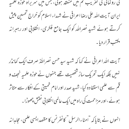
کی رونمائی کی تقریب قم میں منعقد ہوئی، جس میں سربراہ حوزہ علمیہ
ایران آیت اللہ علی رضا اعرافی نے شہداء اسلام کو خراج تحسین پیش
کرتے ہوئے شہید نصراللہ کو ایک جامع فکری، انقلابی اور رہبرانہ
مکتب قرار دیا۔
آیت اللہ اعرافی نے کہا کہ شہید سید حسن نصراللہؒ صرف ایک کمانڈر
نہیں بلکہ ایک تحریک ساز شخصیت تھے جنہوں نے حوزہ علمیہ نجف و
قم سے علمی استفادہ کیا، شہید صدر اور امام خمینیؒ کے افکار سے متاثر
ہوئے، اور مزاحمت کی راہ میں ایک عالمی انقلابی نقش چھوڑا۔
انہوں نے بتایا کہ “امناء الرسل” کانفرنس کا مقصد ایسی علمی، مجاہدانہ