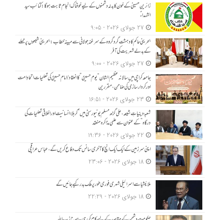
زائرینِ حسینی کے خون کا بدلہ دشمنوں کے لیے خوفناک انجام ثابت ہوگا: کتائب سید
الشہداءؑ
27 جولای 2026 - 9:05
بحرینی حاکم کا دہشت گرد گروہ کے سرغنہ جولانی سے مبینہ خطاب: بحرینی شیعوں پر حملے
کے بدلے شہریت کی آفر
27 جولای 2026 - 9:00
جامعہ کراچی میں سالانہ عظیم الشان “یومِ حسینؑ” کا انعقاد/امام حسینؑ کی تعلیمات اتحادِ امت
اور کردار سازی کی ضامن، مقررین
23 جولای 2026 - 16:51
شعبۂ دینیاتِ شیعہ، علی گڑھ مسلم یونیورسٹی میں “کربلا؛ انسانیت اور اخلاقی تعلیمات کی
درگاہ” کے عنوان سے علمی مذاکرہ منعقد
22 جولای 2026 - 19:36
اپنی سرزمین کے ایک ایک انچ کا آخری سانس تک دفاع کریں گے، عباس عراقچی
18 جولای 2026 - 23:06
ملائیشیا سے اسرائیلی شہری فوری طور پر ملک بدر کیے جائیں گے
18 جولای 2026 - 22:29
حکومت دشمن کے مقاصد کے لیے کام کر رہی ہے ح زب ا للہ