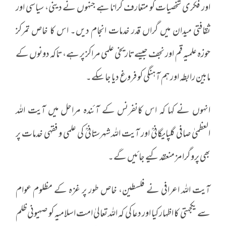
اور فکری شخصیات کو متعارف کرانا ہے جنہوں نے دینی، سیاسی اور
ثقافتی میدان میں گراں قدر خدمات انجام دیں۔ اس کا خاص تمرکز
حوزہ علمیہ قم اور نجف جیسے تاریخی علمی مراکز پر ہے، تاکہ دونوں کے
مابین رابطہ اور ہم آہنگی کو فروغ دیا جا سکے۔
انہوں نے کہا کہ اس کانفرنس کے آئندہ مراحل میں آیت اللہ
العظمیٰ صافی گلپایگانیؒ اور آیت اللہ شهرستانیؒ کی علمی و فقہی خدمات پر
بھی پروگرامز منعقد کیے جائیں گے۔
آیت اللہ اعرافی نے فلسطین، خاص طور پر غزہ کے مظلوم عوام
سے یکجہتی کا اظہار کیا اور دعا کی کہ اللہ تعالیٰ امت اسلامیہ کو صہیونی ظلم