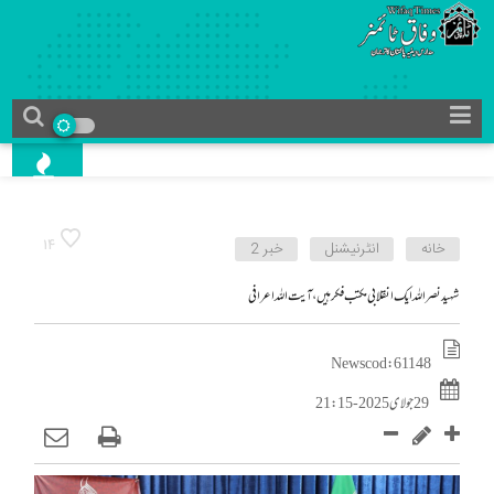
14
خانه
انٹرنیشنل
خبر 2
شہید نصراللہ ایک انقلابی مکتب فکر ہیں، آیت اللہ اعرافی
News cod : 61148
29 جولای 2025 - 21:15