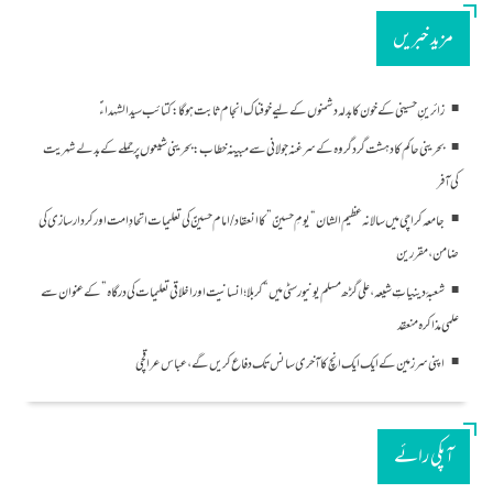
مزید خبریں
زائرینِ حسینی کے خون کا بدلہ دشمنوں کے لیے خوفناک انجام ثابت ہوگا: کتائب سید الشہداءؑ
بحرینی حاکم کا دہشت گرد گروہ کے سرغنہ جولانی سے مبینہ خطاب: بحرینی شیعوں پر حملے کے بدلے شہریت
کی آفر
جامعہ کراچی میں سالانہ عظیم الشان “یومِ حسینؑ” کا انعقاد/امام حسینؑ کی تعلیمات اتحادِ امت اور کردار سازی کی
ضامن، مقررین
شعبۂ دینیاتِ شیعہ، علی گڑھ مسلم یونیورسٹی میں “کربلا؛ انسانیت اور اخلاقی تعلیمات کی درگاہ” کے عنوان سے
علمی مذاکرہ منعقد
اپنی سرزمین کے ایک ایک انچ کا آخری سانس تک دفاع کریں گے، عباس عراقچی
آپکی رائے