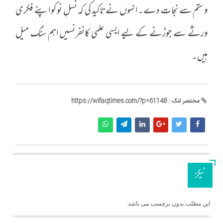
و ستم سے نجات دے۔ انہوں نے تاکید کی کہ نسلِ نو کو اپنے فکری
ورثے سے جوڑنے کے لیے ایسی علمی کانفرنسیں اہم سنگ میل
ہیں۔
مختصر لنک :
https://wifaqtimes.com/?p=61148
ٹیگز
این مطلب بدون برچسب می باشد.