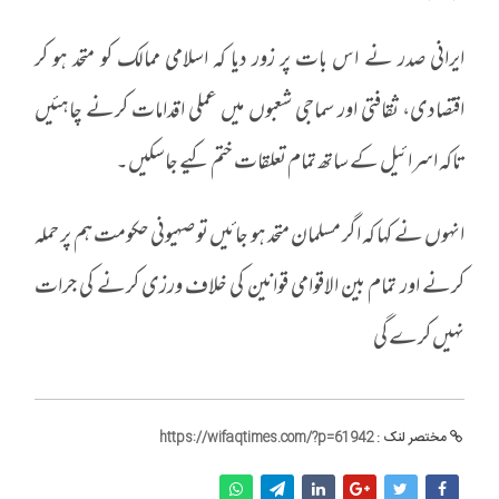
ایرانی صدر نے اس بات پر زور دیا کہ اسلامی ممالک کو متحد ہو کر
اقتصادی، ثقافتی اور سماجی شعبوں میں عملی اقدامات کرنے چاہئیں
تاکہ اسرائیل کے ساتھ تمام تعلقات ختم کیے جاسکیں۔
انہوں نے کہا کہ اگر مسلمان متحد ہو جائیں تو صہیونی حکومت ہم پر حملہ
کرنے اور تمام بین الاقوامی قوانین کی خلاف ورزی کرنے کی جرات
نہیں کرے گی
مختصر لنک :
https://wifaqtimes.com/?p=61942