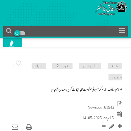
16
خانه
انٹرنیشنل
خبر 2
سیاسی
خبریں
اسلامی ممالک متحد ہوکر صہیونی حکومت کا بائیکاٹ کریں، صدر پزشکیان
News cod : 61942
15 سپتامبر 2025 - 14:05