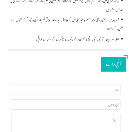
جامعہ کراچی میں سالانہ عظیم الشان “یومِ حسینؑ” کا انعقاد/امام حسینؑ کی تعلیمات اتحادِ امت اور کردار سازی کی
ضامن، مقررین
شعبۂ دینیاتِ شیعہ، علی گڑھ مسلم یونیورسٹی میں “کربلا؛ انسانیت اور اخلاقی تعلیمات کی درگاہ” کے عنوان سے
علمی مذاکرہ منعقد
اپنی سرزمین کے ایک ایک انچ کا آخری سانس تک دفاع کریں گے، عباس عراقچی
آپکی رائے