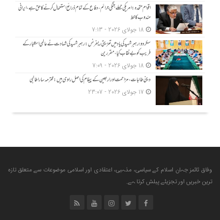
اقوام متحدہ: امریکی حملے جنگی جرائم، دفاع کے تمام ذرائع استعمال کرنے کا حق ہے، ایرانی
مندوب کا خط
18 جولای 2026 - 7:13
سکردو؛ رہبرِ شہید کی یاد میں تعزیتی ریفرنس: رہبرِ شہید کی شہادت نے عالمی استکبار کے
فریب کو بے نقاب کیا، مقررین
18 جولای 2026 - 7:09
دینی طالبات، مزاحمت اور اربعین کے پیغام کی اصل راوی ہیں: محترمہ سارا طالبی
17 جولای 2026 - 23:07
وفاق ٹائمز جہان اسلام کے سیاسی، مذہبی، اعتقادی اور اسلامی موضوعات سے متعلق تازہ
ترین خبریں اور تجزیئے پبلش کرتا ہے.