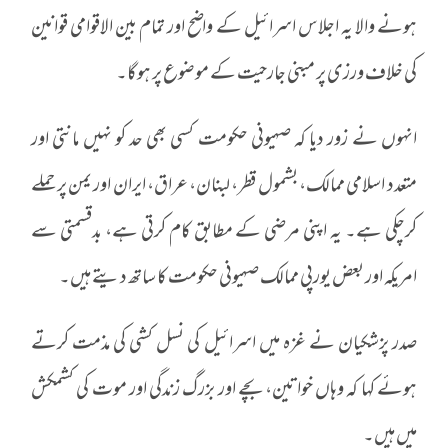
ہونے والا یہ اجلاس اسرائیل کے واضح اور تمام بین الاقوامی قوانین
کی خلاف ورزی پر مبنی جارحیت کے موضوع پر ہوگا۔
انہوں نے زور دیا کہ صہیونی حکومت کسی بھی حد کو نہیں مانتی اور
متعدد اسلامی ممالک، بشمول قطر، لبنان، عراق، ایران اور یمن پر حملے
کرچکی ہے۔ یہ اپنی مرضی کے مطابق کام کرتی ہے، بدقسمتی سے
امریکہ اور بعض یورپی ممالک صہیونی حکومت کا ساتھ دیتے ہیں۔
صدر پزشکیان نے غزہ میں اسرائیل کی نسل کشی کی مذمت کرتے
ہوئے کہا کہ وہاں خواتین، بچے اور بزرگ زندگی اور موت کی کشمکش
میں ہیں۔