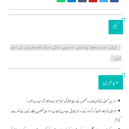
ٹیگز
ایرانی صدر مسعود پزشکیان، صہیونی جنگی جرائم، فلسطینیوں کی نسل
کشی
مزید خبریں
زائرینِ حسینی کے خون کا بدلہ دشمنوں کے لیے خوفناک انجام ثابت ہوگا: کتائب سید الشہداءؑ
بحرینی حاکم کا دہشت گرد گروہ کے سرغنہ جولانی سے مبینہ خطاب: بحرینی شیعوں پر حملے کے بدلے شہریت
کی آفر