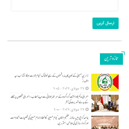
ارسال کریں
تازه ترین
زائرینِ حسینی کے خون کا بدلہ دشمنوں کے لیے خوفناک انجام ثابت ہوگا: کتائب سید
الشہداءؑ
27 جولای 2026 - 9:05
بحرینی حاکم کا دہشت گرد گروہ کے سرغنہ جولانی سے مبینہ خطاب: بحرینی شیعوں پر حملے
کے بدلے شہریت کی آفر
27 جولای 2026 - 9:00
جامعہ کراچی میں سالانہ عظیم الشان “یومِ حسینؑ” کا انعقاد/امام حسینؑ کی تعلیمات اتحادِ امت
اور کردار سازی کی ضامن، مقررین