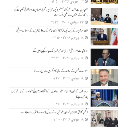
23 جولای 2026 - 16:51
شعبۂ دینیاتِ شیعہ، علی گڑھ مسلم یونیورسٹی میں “کربلا؛ انسانیت اور اخلاقی تعلیمات کی
درگاہ” کے عنوان سے علمی مذاکرہ منعقد
22 جولای 2026 - 19:36
اپنی سرزمین کے ایک ایک انچ کا آخری سانس تک دفاع کریں گے، عباس عراقچی
18 جولای 2026 - 23:06
ملائیشیا سے اسرائیلی شہری فوری طور پر ملک بدر کیے جائیں گے
18 جولای 2026 - 22:29
حکومت دشمن کے مقاصد کے لیے کام کر رہی ہے ح زب ا للہ
18 جولای 2026 - 11:47
رہبرِ شہید کے خون کا انتقام خطے سے امریکہ کے انخلا اور صہیونی حکومت کے خاتمے تک
جاری رہے گا
18 جولای 2026 - 11:37
انجمنِ ثقافتی عفاف پاکستان (خواتین) کے وفد کی قائدِ ملّت جعفریہ سے ملاقات
18 جولای 2026 - 7:20