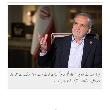
ایرانی صدر نے غزہ میں صہیونی جنگی جرائم کی مذمت کرتے ہوئے اسلامی ممالک سے متحد ہوکر
اسرائیل سے تعلقات ختم کرنے کا مطالبہ کیا ہے۔