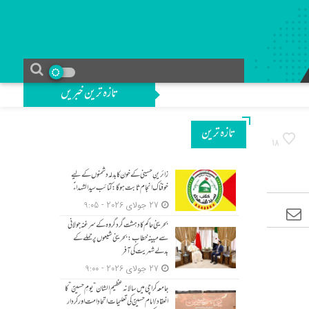
تازہ ترین خبریں
تازه ترین
18
زائرینِ حسینی کے خون کا بدلہ دشمنوں کے لیے
خوفناک انجام ثابت ہوگا: کتائب سید الشہداءؑ
27 جولای 2026 - 9:05
بحرینی حاکم کا دہشت گرد گروہ کے سرغنہ جولانی
سے مبینہ خطاب: بحرینی شیعوں پر حملے کے
بدلے شہریت کی آفر
27 جولای 2026 - 9:00
جامعہ کراچی میں سالانہ عظیم الشان “یومِ حسینؑ” کا
انعقاد/امام حسینؑ کی تعلیمات اتحادِ امت اور کردار