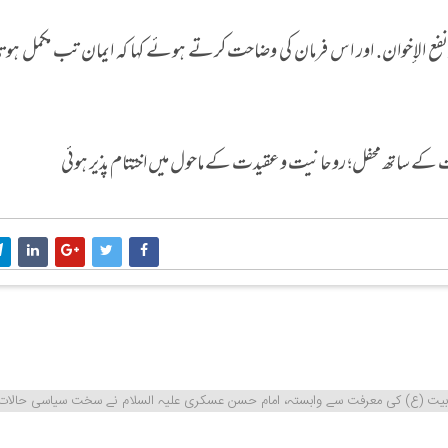
ه ونفع الإخوان. اور اس فرمان کی وضاحت کرتے ہوئے کہا کہ ایمان تب مکمل ہ
وت کے ساتھ محفل؛ روحانیت و عقیدت کے ماحول میں اختتام پذیر ہوئی
لِ بیت (ع) کی معرفت سے وابستہ، امام حسن عسکری علیہ السلام نے سخت سیاسی حالات