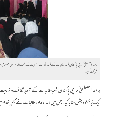
جامعہ المصطفیٰ کراچی پاکستان شعبۂ طالبات کے شعبۂ ثقافت و تربیت کے تحت؛ امام حسن عسکری علیہ 
شرکت کی۔
جامعہ المصطفیٰ کراچی پاکستان شعبۂ طالبات کے شعبۂ ثقافت و تربیت 
ایک پُرشکوہ جشن منایا گیا، جس میں اساتذہ اور طالبات نے کثیر تعدا