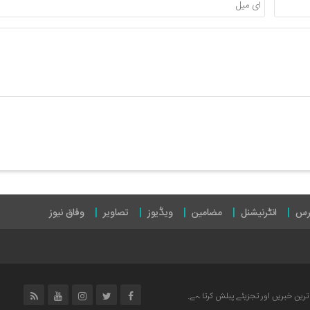
رس
انٹرنیشنل
مضامین
ویڈیوز
تصاویر
وفاق نیوز
رین خبریں اور تجزیئے پبلش کرتا ہے.