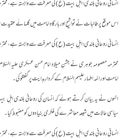
انسانی روحانی بلندی؛ اہلِ بیت (ع) کی معرفت سے وابستہ ہے، محتر
اس موقع پر طالبات نے تواشیح اور بارگاہِ امامت میں گلہائے عقیدت
انسانی روحانی بلندی؛ اہلِ بیت (ع) کی معرفت سے وابستہ ہے، محتر
محترمہ معصومہ جوہری نے جشنِ میلاد امام حسن عسکری علیہ السّلام سے خطاب ک
امامت اور ائمہ اطہار علیہم السّلام کے کردارِ ہدایت پر گفتگو کی۔
انہوں نے یہ بیان کرتے ہوئے کہ انسان کی روحانی بلندی اہلِ بی
سیاسی حالات میں شیعہ معاشرے کی فکری بنیادوں کو مضبوط کیا۔
انسانی روحانی بلندی؛ اہلِ بیت (ع) کی معرفت سے وابستہ ہے، محتر