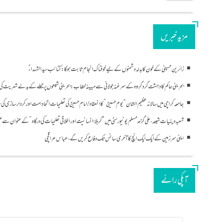
مزید خبریں
زائرینِ حسینی کے خون کا بدلہ دشمنوں کے لیے خوفناک انجام ثابت ہوگا: کتائب سید الشہداءؑ
بحرینی حاکم کا دہشت گرد گروہ کے سرغنہ جولانی سے مبینہ خطاب: بحرینی شیعوں پر حملے کے بدلے شہریت کی 
جامعہ کراچی میں سالانہ عظیم الشان “یومِ حسینؑ” کا انعقاد/امام حسینؑ کی تعلیمات اتحادِ امت اور کردار سازی 
شعبۂ دینیاتِ شیعہ، علی گڑھ مسلم یونیورسٹی میں “کربلا؛ انسانیت اور اخلاقی تعلیمات کی درگاہ” کے عنوان سے علم
اپنی سرزمین کے ایک ایک انچ کا آخری سانس تک دفاع کریں گے، عباس عراقچی
آپکی رائے