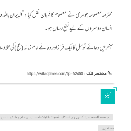
محترمہ معصومہ جوہری نے معصوم کا فرمان نقل کیا: “الإیمان بالل
انسان دوسروں کے لیے نفع رساں ہو۔
آخر میں دعائے توسل کا ایک فراز اور دعائے امام زمانہ (عج) کی تلا
مختصر لنک :
https://wifaqtimes.com/?p=62450
ٹیگز
جامعہ المصطفیٰ کراچی پاکستان شعبۂ طالبات،انسانی روحانی بلندی؛ اہ
معاشرے