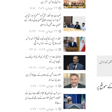
سازی کی ضامن، مقررین
23 جولای 2026 - 16:51
شعبۂ دینیاتِ شیعہ، علی گڑھ مسلم یونیورسٹی میں
“کربلا؛ انسانیت اور اخلاقی تعلیمات کی درگاہ” کے
عنوان سے علمی مذاکرہ منعقد
22 جولای 2026 - 19:36
اپنی سرزمین کے ایک ایک انچ کا آخری سانس
تک دفاع کریں گے، عباس عراقچی
18 جولای 2026 - 23:06
ملائیشیا سے اسرائیلی شہری فوری طور پر ملک بدر
کیے جائیں گے
یر تعداد میں
18 جولای 2026 - 22:29
حکومت دشمن کے مقاصد کے لیے کام کر رہی
ہے ح زب ا للہ
ے موقع پر
18 جولای 2026 - 11:47
رہبرِ شہید کے خون کا انتقام خطے سے امریکہ کے
انخلا اور صہیونی حکومت کے خاتمے تک جاری
رہے گا
18 جولای 2026 - 11:37