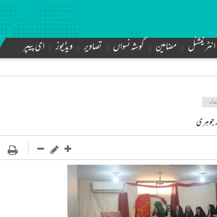
انٹرنیشنل
مضامین
گوشہ نسواں
تصاویر
ویڈیوز
ای پیپر
ماء
ہ جوہری