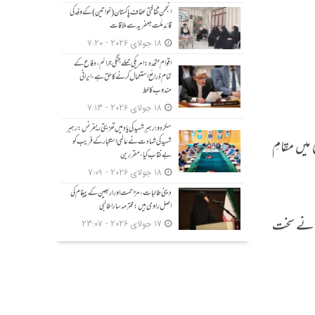
انجمنِ ثقافتی عفاف پاکستان (خواتین) کے وفد کی
قائدِ ملّت جعفریہ سے ملاقات
18 جولای 2026 - 7:20
اقوام متحدہ: امریکی حملے جنگی جرائم، دفاع کے
تمام ذرائع استعمال کرنے کا حق ہے، ایرانی
مندوب کا خط
18 جولای 2026 - 7:13
سکردو؛ رہبرِ شہید کی یاد میں تعزیتی ریفرنس: رہبرِ
ی میں مقامِ
شہید کی شہادت نے عالمی استکبار کے فریب کو
بے نقاب کیا، مقررین
18 جولای 2026 - 7:09
دینی طالبات، مزاحمت اور اربعین کے پیغام کی
اصل راوی ہیں: محترمہ سارا طالبی
ام نے سخت
17 جولای 2026 - 23:07