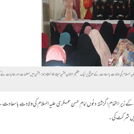
السلام کی ولادتِ باسعادت کے موقع پر ایک عظیم الشان جشنِ میلاد کا انعقاد ہوا، جشن میں معلمات اور طالبات نے کث
کے زیرِ اہتمام؛ گزشتہ دنوں امام حسن عسکری علیہ السلام کی ولادتِ باسعادت ک
د میں شرکت کی۔