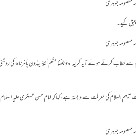
مہ معصومہ جوہری
 پیش کیے۔
مہ معصومہ جوہری
رتے ہوئے آیہ کریمہ «وَجَعَلْنَا مِنْهُمْ أَئِمَّةً يَهْدُونَ بِأَمْرِنَا» کی روشن
ت علیہم السلام کی معرفت سے وابستہ ہے، کہا کہ امام حسن عسکری علیہ السل
مہ معصومہ جوہری