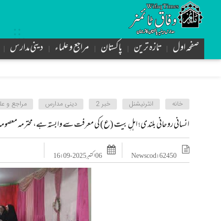
صفحہ اول
تازه ترین
پاکستان
مراجع و علماء
دینی مدارس
خانه
انٹرنیشنل
خبر 2
دینی مدارس
مراجع و عل
انسانی روحانی بلندی؛ اہلِ بیت (ع) کی معرفت سے وابستہ ہے، محترمہ معصوم
News cod : 62450
06 اکتبر 2025 - 16:09