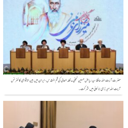
حضرت آیت اللہ حافظ سید ریاض حسین نجفی مدظلہ العالی کی قم المقدس،ایران میں بین الاقوامی کانفرنس
آیت اللہ میرزای نائینی میں شرکت۔