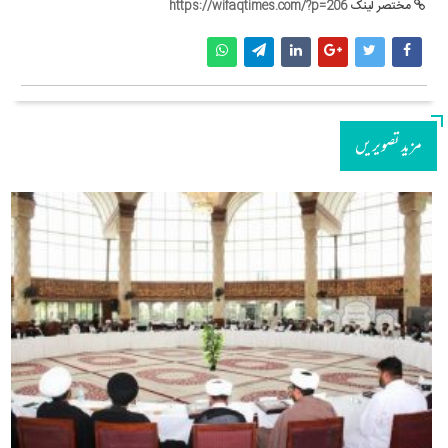
مختصر لینک
https://wifaqtimes.com/?p=206
مزید تصویریں