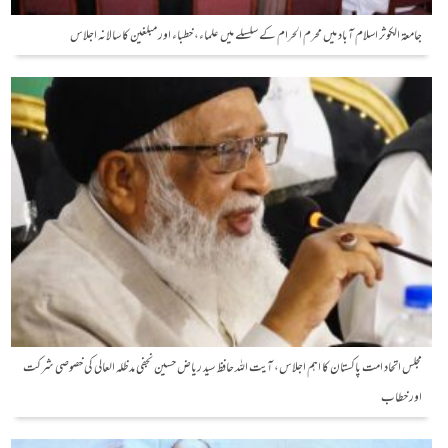
جامعة الکوثر اسلام آباد میں محرم الحرام کے سلسلے میں علماء، خطباء اور مبلغین کا سالانہ اجلاس
مجلس اتحاد امت پاکستان کا اہم اجلاس، آیت اللہ حافظ سید ریاض حسین نجفی مدظلہ العالی کی خصوصی شرکت
اور خطاب