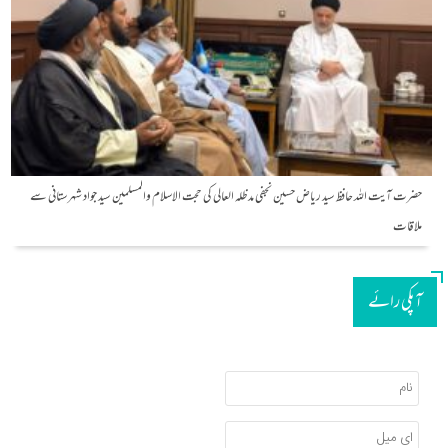
حضرت آیت اللہ حافظ سید ریاض حسین نجفی مدظلہ العالی کی حجت الاسلام والمسلمین سید جواد شہرستانی سے
ملاقات
آپکی رائے