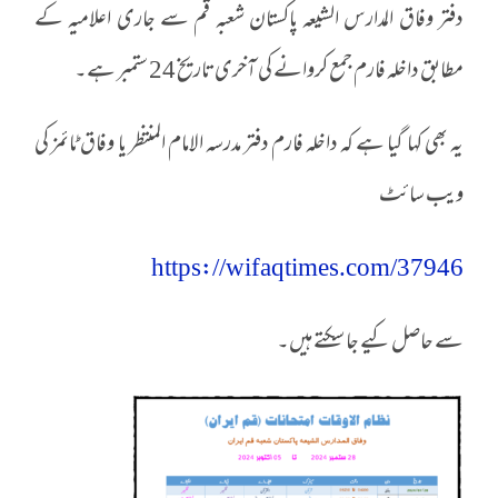
دفتر وفاق المدارس الشیعہ پاکستان شعبہ قم سے جاری اعلامیہ کے
مطابق داخلہ فارم جمع کروانے کی آخری تاریخ 24 ستمبر ہے۔
یہ بھی کہا گیا ہے کہ داخلہ فارم دفتر مدرسہ الامام المنتظر یا وفاق ٹائمز کی
ویب سائٹ
https://wifaqtimes.com/37946
سے حاصل کیے جا سکتے ہیں۔