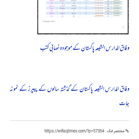
وفاق المدارس الشیعہ پاکستان کے موجودہ نصابی کتب
وفاق المدارس الشیعہ پاکستان کے گذشتہ سالوں کے پیپرز کے نمونہ
جات
مختصر لنک :
https://wifaqtimes.com/?p=57354