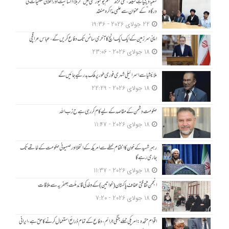
شعبۂ دینیاتِ شیعہ، علی گڑھ مسلم یونیورسٹی میں “کربلا؛ انسانیت اور اخلاقی تعلیمات کی
درگاہ” کے عنوان سے علمی مذاکرہ منعقد
22 جولای 2026 - 19:36
اپنی سرزمین کے ایک ایک انچ کا آخری سانس تک دفاع کریں گے، عباس عراقچی
18 جولای 2026 - 23:06
ملائیشیا سے اسرائیلی شہری فوری طور پر ملک بدر کیے جائیں گے
18 جولای 2026 - 22:29
حکومت دشمن کے مقاصد کے لیے کام کر رہی ہے ح زب ا للہ
18 جولای 2026 - 11:47
رہبرِ شہید کے خون کا انتقام خطے سے امریکہ کے انخلا اور صہیونی حکومت کے خاتمے تک
جاری رہے گا
18 جولای 2026 - 11:37
انجمنِ ثقافتی عفاف پاکستان (خواتین) کے وفد کی قائدِ ملّت جعفریہ سے ملاقات
18 جولای 2026 - 7:20
اقوام متحدہ: امریکی حملے جنگی جرائم، دفاع کے تمام ذرائع استعمال کرنے کا حق ہے، ایرانی