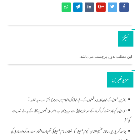
ٹیگز
این مطلب بدون برچسب می باشد.
مزید خبریں
زائرینِ حسینی کے خون کا بدلہ دشمنوں کے لیے خوفناک انجام ثابت ہوگا: کتائب سید الشہداءؑ
بحرینی حاکم کا دہشت گرد گروہ کے سرغنہ جولانی سے مبینہ خطاب: بحرینی شیعوں پر حملے کے بدلے شہریت
کی آفر
جامعہ کراچی میں سالانہ عظیم الشان “یومِ حسینؑ” کا انعقاد/امام حسینؑ کی تعلیمات اتحادِ امت اور کردار سازی کی