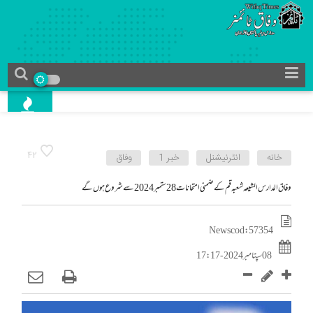
42
خانه
انٹرنیشنل
خبر 1
وفاق
وفاق المدارس الشیعہ شعبہ قم کے ضمنی امتحانات 28 ستمبر 2024 سے شروع ہوں گے
News cod : 57354
08 سپتامبر 2024 - 17:17