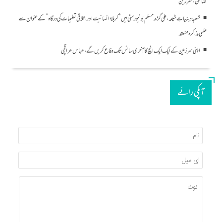
ضامن، مقررین
شعبۂ دینیاتِ شیعہ، علی گڑھ مسلم یونیورسٹی میں “کربلا؛ انسانیت اور اخلاقی تعلیمات کی درگاہ” کے عنوان سے
علمی مذاکرہ منعقد
اپنی سرزمین کے ایک ایک انچ کا آخری سانس تک دفاع کریں گے، عباس عراقچی
آپکی رائے