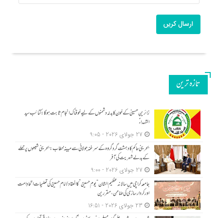
ارسال کریں
تازه ترین
زائرینِ حسینی کے خون کا بدلہ دشمنوں کے لیے خوفناک انجام ثابت ہوگا: کتائب سید
الشہداءؑ
27 جولای 2026 - 9:05
بحرینی حاکم کا دہشت گرد گروہ کے سرغنہ جولانی سے مبینہ خطاب: بحرینی شیعوں پر حملے
کے بدلے شہریت کی آفر
27 جولای 2026 - 9:00
جامعہ کراچی میں سالانہ عظیم الشان “یومِ حسینؑ” کا انعقاد/امام حسینؑ کی تعلیمات اتحادِ امت
اور کردار سازی کی ضامن، مقررین
23 جولای 2026 - 16:51