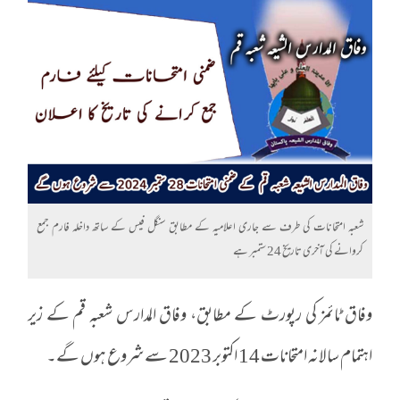
شعبہ امتحانات کی طرف سے جاری اعلامیہ کے مطابق سنگل فیس کے ساتھ داخلہ فارم جمع
کروانے کی آخری تاریخ 24 ستمبر ہے
وفاق ٹائمز کی رپورٹ کے مطابق، وفاق المدارس شعبہ قم کے زیر
اہتمام سالانہ امتحانات 14 اکتوبر 2023 سے شروع ہوں گے۔