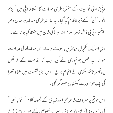
دہلی/ اپنی نوعیت کے منفرد طرحی مسالمے کا انعقاد دہلی میں ’’بزمِ
انوارِ سخن‘‘ کے زیرِ اہتمام کیا گیا۔ یہ سالانہ طرحی مسالمہ ہر سال دخترِ
پیغمبر، بی بی فاطمہ زہرا سلام اللہ علیہا کی شان میں منعقد کیا جاتا ہے۔
انڈیا اسلامک کلچرل سینٹر میں ہونے والے اس مسالمے کی صدارت
مولانا سید محسن جونپوری نے کی، جب کہ نظامت کے فرائض
پروفیسر ناشر نقوی نے انجام دیے۔ اس ادبی نشست میں علما و شعرا
کی ایک خوبصورت کہکشاں جلوہ گر تھی۔
اس موقع پر معروف شاعر علی انور زیدی کے مجموعۂ کلام ’’انوارِ سخن‘‘
کی رسمِ رونمائی بھی انجام پائی۔ مہمانِ خصوصی کے طور پر اعجاز فرخ