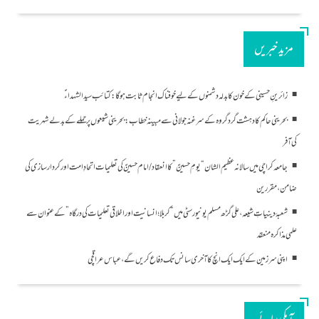
مزید خبریں
زائرینِ حسینی کے خون کا بدلہ دشمنوں کے لیے خوفناک انجام ثابت ہوگا: کتائب سید الشہداءؑ
بحرینی حاکم کا دہشت گرد گروہ کے سرغنہ جولانی سے مبینہ خطاب: بحرینی شیعوں پر حملے کے بدلے شہریت
کی آفر
جامعہ کراچی میں سالانہ عظیم الشان “یومِ حسینؑ” کا انعقاد/امام حسینؑ کی تعلیمات اتحادِ امت اور کردار سازی کی
ضامن، مقررین
شعبۂ دینیاتِ شیعہ، علی گڑھ مسلم یونیورسٹی میں “کربلا؛ انسانیت اور اخلاقی تعلیمات کی درگاہ” کے عنوان سے
علمی مذاکرہ منعقد
اپنی سرزمین کے ایک ایک انچ کا آخری سانس تک دفاع کریں گے، عباس عراقچی