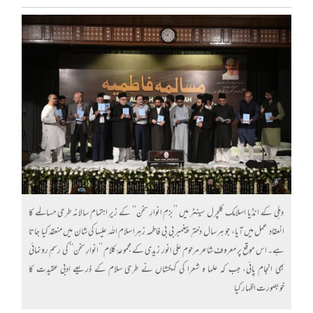
دہلی کے انڈیا اسلامک کلچرل سینٹر میں ’’بزمِ انوارِ سخن‘‘ کے زیرِ اہتمام سالانہ طرحی مسالمے کا
انعقاد عمل میں آیا، جو ہر سال دخترِ پیغمبر بی بی فاطمہ زہرا سلام اللہ علیہا کی شان میں منعقد کیا جاتا
ہے۔ اس موقع پر معروف شاعر مرحوم علی انور زیدی کے مجموعۂ کلام ’’انوارِ سخن‘‘ کی رسمِ رونمائی
بھی انجام پائی، جب کہ علما و شعرا کی کہکشاں نے طرحی سلام کے ذریعے ادبی عقیدت کا
خوبصورت اظہار کیا