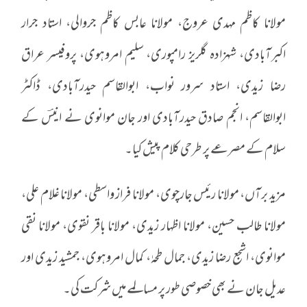
مولانا کاظم مہدی عروج، مولانا عابس کاظم جروالی، استاد جرار
اکبرآبادی، شہزادہ گلریز رامپوری، سلیم امروہوی، پروفیسر عراق
رضا زیدی، استاد سرور نواب، ابوالقاسم حیدرآبادی، ڈاکٹر
ابوالقاسم، انجم صادق حیدرآبادی اور جان موانوی نے انیسؔ کے
سلام کے مصرعے پر طرحی کلام پیش کیا۔
مزید برآں، مولانا رئیس جارچوی، مولانا فراز واسطی، مولانا غلام علی،
مولانا طالب حسین، مولانا اظہار زیدی، مولانا باقر نقوی، مولانا نقی
موانوی، اشجع رضا زیدی، جمال طحہٰ، کمال امروہوی، جمشید زیدی اور
عدیل جان نے بھی خصوصی طور پر مسالمے میں شرکت کی۔