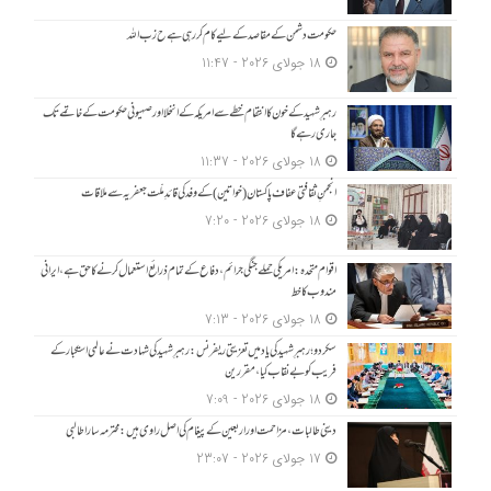
حکومت دشمن کے مقاصد کے لیے کام کر رہی ہے ح زب ا للہ
18 جولای 2026 - 11:47
رہبرِ شہید کے خون کا انتقام خطے سے امریکہ کے انخلا اور صہیونی حکومت کے خاتمے تک
جاری رہے گا
18 جولای 2026 - 11:37
انجمنِ ثقافتی عفاف پاکستان (خواتین) کے وفد کی قائدِ ملّت جعفریہ سے ملاقات
18 جولای 2026 - 7:20
اقوام متحدہ: امریکی حملے جنگی جرائم، دفاع کے تمام ذرائع استعمال کرنے کا حق ہے، ایرانی
مندوب کا خط
18 جولای 2026 - 7:13
سکردو؛ رہبرِ شہید کی یاد میں تعزیتی ریفرنس: رہبرِ شہید کی شہادت نے عالمی استکبار کے
فریب کو بے نقاب کیا، مقررین
18 جولای 2026 - 7:09
دینی طالبات، مزاحمت اور اربعین کے پیغام کی اصل راوی ہیں: محترمہ سارا طالبی
17 جولای 2026 - 23:07