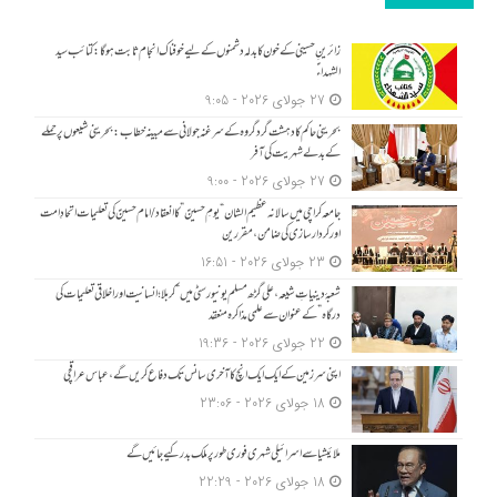
زائرینِ حسینی کے خون کا بدلہ دشمنوں کے لیے خوفناک انجام ثابت ہوگا: کتائب سید
الشہداءؑ
27 جولای 2026 - 9:05
بحرینی حاکم کا دہشت گرد گروہ کے سرغنہ جولانی سے مبینہ خطاب: بحرینی شیعوں پر حملے
کے بدلے شہریت کی آفر
27 جولای 2026 - 9:00
جامعہ کراچی میں سالانہ عظیم الشان “یومِ حسینؑ” کا انعقاد/امام حسینؑ کی تعلیمات اتحادِ امت
اور کردار سازی کی ضامن، مقررین
23 جولای 2026 - 16:51
شعبۂ دینیاتِ شیعہ، علی گڑھ مسلم یونیورسٹی میں “کربلا؛ انسانیت اور اخلاقی تعلیمات کی
درگاہ” کے عنوان سے علمی مذاکرہ منعقد
22 جولای 2026 - 19:36
اپنی سرزمین کے ایک ایک انچ کا آخری سانس تک دفاع کریں گے، عباس عراقچی
18 جولای 2026 - 23:06
ملائیشیا سے اسرائیلی شہری فوری طور پر ملک بدر کیے جائیں گے
18 جولای 2026 - 22:29