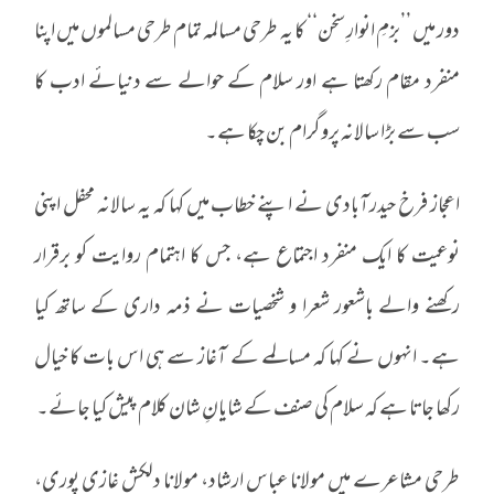
دور میں ’’بزمِ انوارِ سخن‘‘ کا یہ طرحی مسالمہ تمام طرحی مسالموں میں اپنا
منفرد مقام رکھتا ہے اور سلام کے حوالے سے دنیائے ادب کا
سب سے بڑا سالانہ پروگرام بن چکا ہے۔
اعجاز فرخ حیدرآبادی نے اپنے خطاب میں کہا کہ یہ سالانہ محفل اپنی
نوعیت کا ایک منفرد اجتماع ہے، جس کا اہتمام روایت کو برقرار
رکھنے والے باشعور شعرا و شخصیات نے ذمہ داری کے ساتھ کیا
ہے۔ انہوں نے کہا کہ مسالمے کے آغاز سے ہی اس بات کا خیال
رکھا جاتا ہے کہ سلام کی صنف کے شایانِ شان کلام پیش کیا جائے۔
طرحی مشاعرے میں مولانا عباس ارشاد، مولانا دلکش غازی پوری،