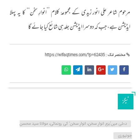
مرحوم شاعر علی انور زیدی کے مجموعۂ کلام ’’انوارِ سخن‘‘ کا یہ پہلا
ایڈیشن ہے، جب کہ دوسرا ایڈیشن جلد ہی شائع کیا جائے گا
مختصر لنک :
https://wifaqtimes.com/?p=62435
ٹیگز
دہلی میں’بزمِ انوارِ سخن، انوارِ سخن‘ کی رونمائی، مولانا سید محسن
جونپوری