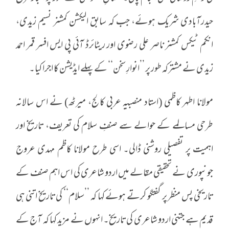
حیدرآبادی شریک ہوئے، جب کہ سابق الیکشن کمشنر نسیم زیدی،
انکم ٹیکس کمشنر ناصر علی رضوی اور ریٹائرڈ آئی پی ایس افسر قمر احمد
زیدی نے مشترکہ طور پر ’’انوارِ سخن‘‘ کے پہلے ایڈیشن کا اجرا کیا۔
مولانا اطہر کاظمی (استاد منصبیہ عربی کالج، میرٹھ) نے اس سالانہ
طرحی مسالمے کے حوالے سے صنفِ سلام کی تعریف، تاریخ اور
اہمیت پر تفصیلی روشنی ڈالی۔ اسی طرح مولانا کاظم مہدی عروج
جونپوری نے تحقیقی مقالے میں اردو شاعری کی اس اہم صنف کے
تاریخی پس منظر پر گفتگو کرتے ہوئے کہا کہ ’’سلام‘‘ کی تاریخ اتنی ہی
قدیم ہے جتنی اردو شاعری کی تاریخ۔ انہوں نے مزید کہا کہ آج کے