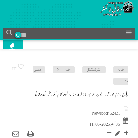
23
خانه
انٹرنیشنل
خبر 2
دینی
مدارس
دہلی میں’بزمِ انوارِ سخن‘ کے زیرِ اہتمام سالانہ طرحی مسالمہ،مجموعۂ کلام ’انوارِ سخن‘ کی رونمائی
News cod : 62435
06 اکتبر 2025 - 11:03