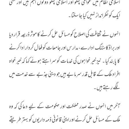
اسلامی نظام میں عوامی پہلو اور اسلامی پہلو دونوں اہم ہیں اور کسی
ایک کو نظرانداز نہیں کیا جا سکتا۔
انہوں نے ثقافت کی اصلاح کو مسائل حل کرنے کا موثر ذریعہ قرار دیا
اور براڈکاسٹنگ ادارے، مدارس اور جامعات کو فعال کردار ادا کرنے
کا پابند کیا۔ نیز خیر خواہوں کی خدمات کو سراہتے ہوئے کہا کہ خیر خواہ
افراد ملک کے قابل قدر سرمایے ہیں جو دینی جذبے سے خدمت میں
لگے رہتے ہیں۔
آخر میں انہوں نے صدر مملکت اور حکومت کے لیے دعا کی کہ وہ
ملک کے مسائل حل کرنے اور اپنی قانونی ذمہ داریوں کو بہتر طریقے