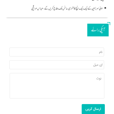
علمی مذاکرہ منعقد
اپنی سرزمین کے ایک ایک انچ کا آخری سانس تک دفاع کریں گے، عباس عراقچی
آپکی رائے
ارسال کریں