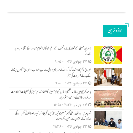
تازه ترین
زائرینِ حسینی کے خون کا بدلہ دشمنوں کے لیے خوفناک انجام ثابت ہوگا: کتائب سید
الشہداءؑ
27 جولای 2026 - 9:05
بحرینی حاکم کا دہشت گرد گروہ کے سرغنہ جولانی سے مبینہ خطاب: بحرینی شیعوں پر حملے
کے بدلے شہریت کی آفر
27 جولای 2026 - 9:00
جامعہ کراچی میں سالانہ عظیم الشان “یومِ حسینؑ” کا انعقاد/امام حسینؑ کی تعلیمات اتحادِ امت
اور کردار سازی کی ضامن، مقررین
23 جولای 2026 - 16:51
شعبۂ دینیاتِ شیعہ، علی گڑھ مسلم یونیورسٹی میں “کربلا؛ انسانیت اور اخلاقی تعلیمات کی
درگاہ” کے عنوان سے علمی مذاکرہ منعقد
22 جولای 2026 - 19:36