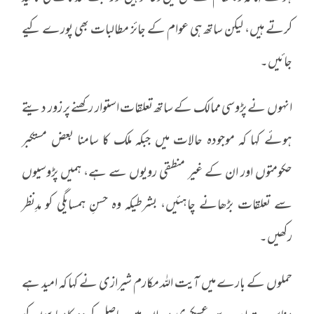
کرتے ہیں، لیکن ساتھ ہی عوام کے جائز مطالبات بھی پورے کیے
جائیں۔
انہوں نے پڑوسی ممالک کے ساتھ تعلقات استوار رکھنے پر زور دیتے
ہوئے کہا کہ موجودہ حالات میں جبکہ ملک کا سامنا بعض مستکبر
حکومتوں اور ان کے غیر منطقی رویوں سے ہے، ہمیں پڑوسیوں
سے تعلقات بڑھانے چاہئیں، بشرطیکہ وہ حسنِ ہمسایگی کو مدِنظر
رکھیں۔
حملوں کے بارے میں آیت اللہ مکارم شیرازی نے کہا کہ امید ہے