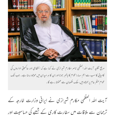
مرجع تقلید آیت اللہ العظمی ناصر مکارم شیرازی نے کہا ہے کہ انتظامی اور حاکمیتی اداروں کی
کامیابی کا سب سے اہم سہارا عوام کا باخبر ہونا اور ان کا ہر میدان میں موجود رہنا ہے۔ جب تک
عوام منظرِ عام پر موجود ہیں، ملک نقصان سے محفوظ رہے گا۔
آیت اللہ العظمی مکارم شیرازی نے ایرانی وزارت خارجہ کے
ترجمان سے ملاقات میں سفارت کاری کے شعبے کی حساسیت اور