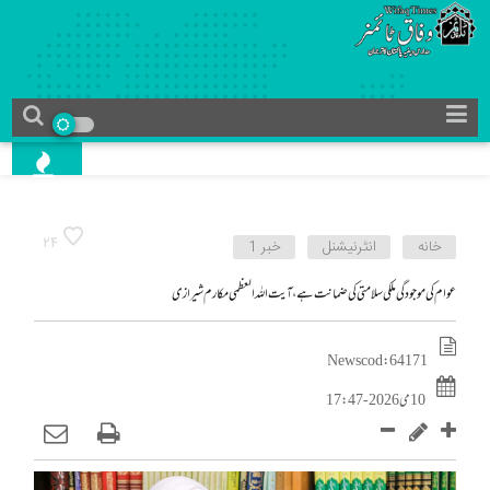
24
خانه
انٹرنیشنل
خبر 1
عوام کی موجودگی ملکی سلامتی کی ضمانت ہے، آیت اللہ العظمی مکارم شیرازی
News cod : 64171
10 می 2026 - 17:47