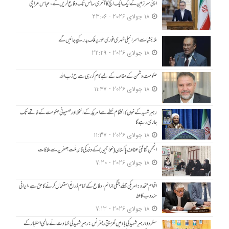
اپنی سرزمین کے ایک ایک انچ کا آخری سانس تک دفاع کریں گے، عباس عراقچی
18 جولای 2026 - 23:06
ملائیشیا سے اسرائیلی شہری فوری طور پر ملک بدر کیے جائیں گے
18 جولای 2026 - 22:29
حکومت دشمن کے مقاصد کے لیے کام کر رہی ہے ح زب ا للہ
18 جولای 2026 - 11:47
رہبرِ شہید کے خون کا انتقام خطے سے امریکہ کے انخلا اور صہیونی حکومت کے خاتمے تک
جاری رہے گا
18 جولای 2026 - 11:37
انجمنِ ثقافتی عفاف پاکستان (خواتین) کے وفد کی قائدِ ملّت جعفریہ سے ملاقات
18 جولای 2026 - 7:20
اقوام متحدہ: امریکی حملے جنگی جرائم، دفاع کے تمام ذرائع استعمال کرنے کا حق ہے، ایرانی
مندوب کا خط
18 جولای 2026 - 7:13
سکردو؛ رہبرِ شہید کی یاد میں تعزیتی ریفرنس: رہبرِ شہید کی شہادت نے عالمی استکبار کے