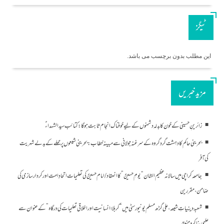
ٹیگز
این مطلب بدون برچسب می باشد.
مزید خبریں
زائرینِ حسینی کے خون کا بدلہ دشمنوں کے لیے خوفناک انجام ثابت ہوگا: کتائب سید الشہداءؑ
بحرینی حاکم کا دہشت گرد گروہ کے سرغنہ جولانی سے مبینہ خطاب: بحرینی شیعوں پر حملے کے بدلے شہریت
کی آفر
جامعہ کراچی میں سالانہ عظیم الشان “یومِ حسینؑ” کا انعقاد/امام حسینؑ کی تعلیمات اتحادِ امت اور کردار سازی کی
ضامن، مقررین
شعبۂ دینیاتِ شیعہ، علی گڑھ مسلم یونیورسٹی میں “کربلا؛ انسانیت اور اخلاقی تعلیمات کی درگاہ” کے عنوان سے