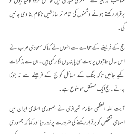
مناسب تدابیر سے عسکری میدان میں حاصل کردہ کامیابیوں کو
برقرار رکھتے ہوئے دشمنوں کی تمام تر سازشیں ناکام بنا دی جائیں
گی۔
حج کے فریضے کے حوالے سے انہوں نے کہا کہ سعودی عرب نے
اس سال حاجیوں پر بہت سی پابندیاں لگا رکھی ہیں۔ ان سے مذاکرات
کیے جائیں تاکہ جنگ کے مسائل کو حج کے فریضے سے نہ جوڑا
جائے۔ حج ایک مستقل موضوع ہے۔
آیت اللہ العظمیٰ مکارم شیرازی نے جمہوری اسلامی ایران میں
اسلامی تشخص کو برقرار رکھنے کی ضرورت پر زور دیا اور کہا کہ جمہوری