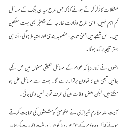
مشکلات کا ذکر کرتے ہوئے کہا کہ جس طرح میدانِ جنگ کے مسائل
کم اہم نہیں، اسی طرح وزارت خارجہ کے چیلنجز بھی بہت سنگین
ہیں۔ اس شعبے میں جتنی تدبیر، منصوبہ بندی اور احتیاط ہوگی، اتنا ہی
بہتر نتیجہ برآمد ہوگا۔
انہوں نے زور دیا کہ عوام کے مسائل حقیقی معنوں میں حل کیے
جائیں تبھی ان کا تعاون برقرار رہے گا۔ بہت سے مسائل حل ہو
سکتے ہیں، لیکن بعض اوقات ان کی طرف توجہ نہیں دی جاتی۔
آیت اللہ مکارم شیرازی نے حکومتی کوششوں کی حمایت کرتے
ہوئے کہا کہ وہ حکام کے حق میں دعا گو ہیں اور مثبت اقدامات کی تائید