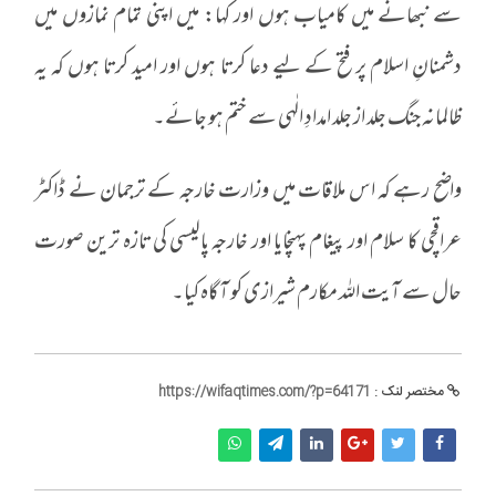
سے نبھانے میں کامیاب ہوں اور کہا: میں اپنی تمام نمازوں میں
دشمنانِ اسلام پر فتح کے لیے دعا کرتا ہوں اور امید کرتا ہوں کہ یہ
ظالمانہ جنگ جلد از جلد امدادِ الٰہی سے ختم ہو جائے۔
واضح رہے کہ اس ملاقات میں وزارت خارجہ کے ترجمان نے ڈاکٹر
عراقچی کا سلام اور پیغام پہنچایا اور خارجہ پالیسی کی تازہ ترین صورت
حال سے آیت اللہ مکارم شیرازی کو آگاہ کیا۔
مختصر لنک :
https://wifaqtimes.com/?p=64171