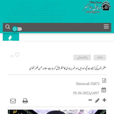
34
خانه
پاکستان
حکمرانوں کی ترجیحات کچھ اور ہیں اور شہر بربادی کا منظر پیش کر رہا ہے،علامہ حسن ظفر نقوی
News cod : 35872
07 جولای 2022 - 19:26