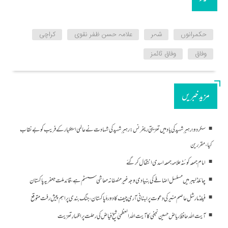
حکمرانوں
شہر
علامہ حسن ظفر نقوی
کراچی
وفاق
وفاق ٹائمز
مزید خبریں
سکردو؛ رہبرِ شہید کی یاد میں تعزیتی ریفرنس: رہبرِ شہید کی شہادت نے عالمی استکبار کے فریب کو بے نقاب
کیا، مقررین
امام جمعہ کوئٹہ علامہ جمعہ اسدی انتقال کر گئے
چائلڈ لیبر میں مسلسل اضافے کی بنیادی وجہ غیرمنصفانہ معاشی سسٹم ہے، قائد ملت جعفریہ پاکستان
فیلڈ مارشل عاصم منیر کی دعوت پر لبنانی آرمی چیف کا دورۂ پاکستان، جنگ بندی پر اہم پیش رفت متوقع
آیت الله حافظ ریاض حسین نجفی کا آیت الله العظمیٰ شیخ فیاض کی رحلت پر اظہارِ تعزیت