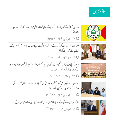
تازه ترین
زائرینِ حسینی کے خون کا بدلہ دشمنوں کے لیے خوفناک انجام ثابت ہوگا: کتائب سید
الشہداءؑ
27 جولای 2026 - 9:05
بحرینی حاکم کا دہشت گرد گروہ کے سرغنہ جولانی سے مبینہ خطاب: بحرینی شیعوں پر حملے
کے بدلے شہریت کی آفر
27 جولای 2026 - 9:00
جامعہ کراچی میں سالانہ عظیم الشان “یومِ حسینؑ” کا انعقاد/امام حسینؑ کی تعلیمات اتحادِ امت
اور کردار سازی کی ضامن، مقررین
23 جولای 2026 - 16:51
شعبۂ دینیاتِ شیعہ، علی گڑھ مسلم یونیورسٹی میں “کربلا؛ انسانیت اور اخلاقی تعلیمات کی
درگاہ” کے عنوان سے علمی مذاکرہ منعقد
22 جولای 2026 - 19:36
اپنی سرزمین کے ایک ایک انچ کا آخری سانس تک دفاع کریں گے، عباس عراقچی
18 جولای 2026 - 23:06