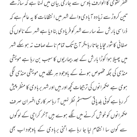
ظفر نقوی کا الوارف ہاوس سے جاری بیان میں کہنا ہے کہ ساڑھے
تین کروڑ سے زیادہ آبادی والے شہر میں انتظامات کا یہ عالم ہے کہ
ذرا سی بارش نے سارے شہر کو فریادی بنا دیا ہے شہر کے نالوں کی
صفائی کا شور مچایا جاتا رہا مگر آج تک تمام نالے صاف نہ ہو سکے شہر
میں پھیلا ہوا کوڑا بارش کے بعد بیماریوں کا سبب بن رہا ہے مویشی
منڈی کی جگہ مخصوص ہونے کے باوجود ہر محلے میں مویشی منڈی لگی
ہوی ہے حکمرانوں کی ترجیحات کچھ اور ہیں اور شہر بربادی کا منظر پیش
کر رہا ہے کوئی بلدیاتی سسٹم نظر نہیں آ رہا سرکاری افسران صرف
حکمرانوں کو خوش کرنے میں لگے ہوے ہیں آخر کراچی کے لوگوں
سے کون سا انتقام لیا جا رہا ہے اتنی بربادی کے باوجود اب بھی