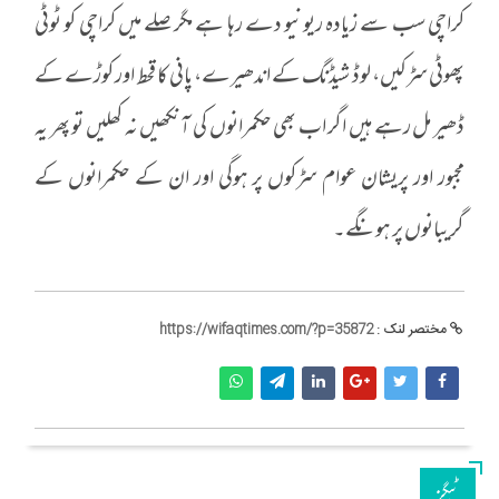
کراچی سب سے زیادہ ریونیو دے رہا ہے مگر صلے میں کراچی کو ٹوٹی
پھوٹی سڑکیں، لوڈ شیڈنگ کے اندھیرے، پانی کا قحط اور کوڑے کے
ڈھیر مل رہے ہیں اگر اب بھی حکمرانوں کی آنکھیں نہ کھلیں تو پھر یہ
مجبور اور پریشان عوام سڑکوں پر ہوگی اور ان کے حکمرانوں کے
گریبانوں پر ہونگے۔
مختصر لنک :
https://wifaqtimes.com/?p=35872
ٹیگز