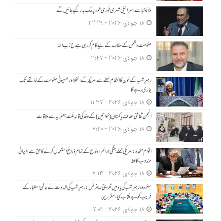
ملائیشیا سے اسرائیلی شہری فوری طور پر ملک بدر کیے جائیں گے
18 جولای 2026 - 22:29
حکومت دشمن کے مقاصد کے لیے کام کر رہی ہے ح زب ا للہ
18 جولای 2026 - 11:47
رہبرِ شہید کے خون کا انتقام خطے سے امریکہ کے انخلا اور صہیونی حکومت کے خاتمے تک
جاری رہے گا
18 جولای 2026 - 11:37
انجمنِ ثقافتی عفاف پاکستان (خواتین) کے وفد کی قائدِ ملّت جعفریہ سے ملاقات
18 جولای 2026 - 7:20
اقوام متحدہ: امریکی حملے جنگی جرائم، دفاع کے تمام ذرائع استعمال کرنے کا حق ہے، ایرانی
مندوب کا خط
18 جولای 2026 - 7:13
سکردو؛ رہبرِ شہید کی یاد میں تعزیتی ریفرنس: رہبرِ شہید کی شہادت نے عالمی استکبار کے
فریب کو بے نقاب کیا، مقررین
18 جولای 2026 - 7:09