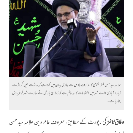
علامہ سید حسن ظفر نقوی کا الوارف ہاوس سے جاری بیان میں کہنا ہے کہ ساڑھے تین کروڑ سے
زیادہ آبادی والے شہر میں انتظامات کا یہ عالم ہے کہ ذرا سی بارش نے سارے شہر کو فریادی
بنا دیا ہے۔
وفاق ٹائمز
کی رپورٹ کے مطابق، معروف عالم دین علامہ سید حسن