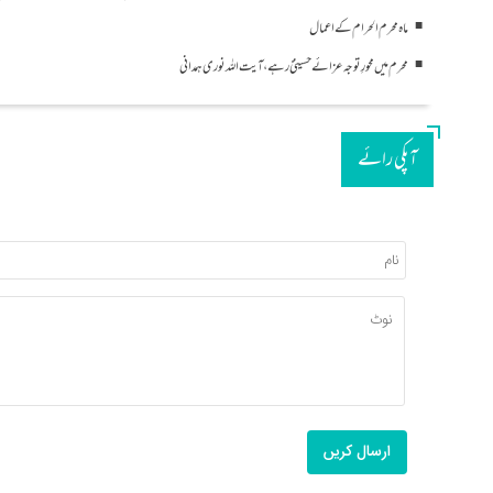
ماہ محرم الحرام کے اعمال
محرم میں محورِ توجہ عزائے حسینیؑ رہے ، آیت اللہ نوری ہمدانی
آپکی رائے
ارسال کریں