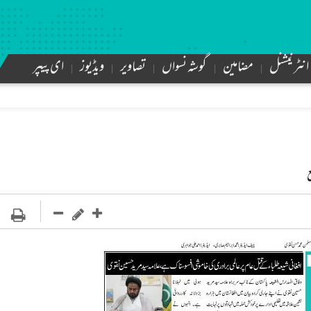
انٹرنیشنل
مضامین
گوشہ نسواں
تصاویر
ویڈیوز
ای پیپر