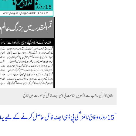
وفاق ٹائمز کی جانب سے انیسویں اشاعت پی ڈی ایف فائل کی صورت میں شائع
“15 روزہ وفاق ٹائمز” کی پی ڈی ایف فائل حاصل کرنے کےلیے یہاں کلک کریں۔