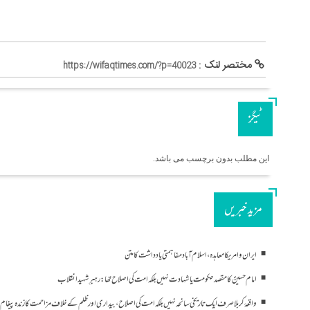
مختصر لنک :
https://wifaqtimes.com/?p=40023
ٹیگز
این مطلب بدون برچسب می باشد.
مزید خبریں
ایران و امریکا معاہدہ، اسلام آباد مفاہمتی یادداشت کا متن
امام حسینؑ کا مقصد حکومت یا شہادت نہیں بلکہ امت کی اصلاح تھا: رہبرِ شہید انقلاب
واقعۂ کربلا صرف ایک تاریخی سانحہ نہیں بلکہ امت کی اصلاح، بیداری اور ظلم کے خلاف مزاحمت کا زندہ پیغام 