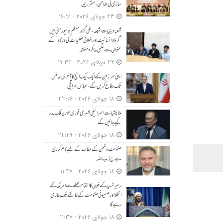
سازی کی ضامن، مقررین
23 جولای 2026 - 16:51
شعبۂ دینیاتِ شیعہ، علی گڑھ مسلم یونیورسٹی میں
“کربلا؛ انسانیت اور اخلاقی تعلیمات کی درگاہ” کے
عنوان سے علمی مذاکرہ منعقد
22 جولای 2026 - 19:36
اپنی سرزمین کے ایک ایک انچ کا آخری سانس
تک دفاع کریں گے، عباس عراقچی
18 جولای 2026 - 23:06
ملائیشیا سے اسرائیلی شہری فوری طور پر ملک بدر
کیے جائیں گے
18 جولای 2026 - 22:29
حکومت دشمن کے مقاصد کے لیے کام کر رہی
ہے ح زب ا للہ
18 جولای 2026 - 11:47
رہبرِ شہید کے خون کا انتقام خطے سے امریکہ کے
انخلا اور صہیونی حکومت کے خاتمے تک جاری
رہے گا
18 جولای 2026 - 11:37