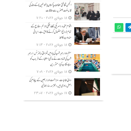
انجمنِ ثقافتی عفاف پاکستان (خواتین) کے وفد کی
قائدِ ملّت جعفریہ سے ملاقات
18 جولای 2026 - 7:20
اقوام متحدہ: امریکی حملے جنگی جرائم، دفاع کے
تمام ذرائع استعمال کرنے کا حق ہے، ایرانی
مندوب کا خط
18 جولای 2026 - 7:13
سکردو؛ رہبرِ شہید کی یاد میں تعزیتی ریفرنس: رہبرِ
شہید کی شہادت نے عالمی استکبار کے فریب کو
بے نقاب کیا، مقررین
18 جولای 2026 - 7:09
دینی طالبات، مزاحمت اور اربعین کے پیغام کی
اصل راوی ہیں: محترمہ سارا طالبی
17 جولای 2026 - 23:07