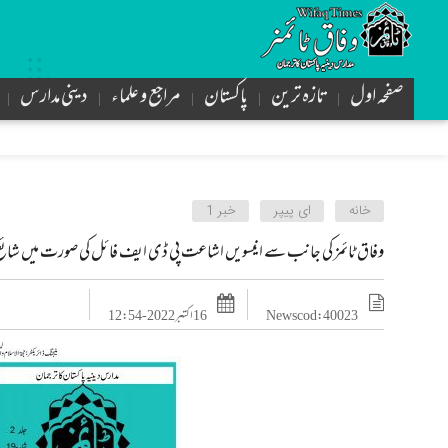
صفحہ اول
تازه ترین
پاکستان
مراجع و علماء
دینی مدارس
خانه
ای پیپر
خبر 1
وفاق ٹائمز کی جانب سے انیسویں اشاعت پی ڈی ایف فائل کی صورت میں شائع
News cod : 40023
16 اکتبر 2022 - 12:54