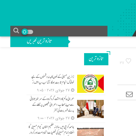
تازہ ترین خبریں
تازه ترین
37
زائرینِ حسینی کے خون کا بدلہ دشمنوں کے لیے
خوفناک انجام ثابت ہوگا: کتائب سید الشہداءؑ
27 جولای 2026 - 9:05
بحرینی حاکم کا دہشت گرد گروہ کے سرغنہ جولانی
سے مبینہ خطاب: بحرینی شیعوں پر حملے کے
بدلے شہریت کی آفر
27 جولای 2026 - 9:00
جامعہ کراچی میں سالانہ عظیم الشان “یومِ حسینؑ” کا
انعقاد/امام حسینؑ کی تعلیمات اتحادِ امت اور کردار