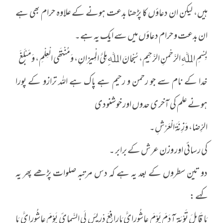
ہیں، لیکن ان دعاؤں کا پڑھنا بدعت ہونے کے علاوہ حرام بھی ہے
ان بدعت و حرام دعاؤں میں سے ایک یہ ہے۔
بِسْمِ اﷲِ الرَّحْمنِ الرَّحِیمِ، سُبْحانَ اﷲِ مِلئَ الْمِیزانِ، وَمُنْتَھَی الْعِلْمِ، وَمَبْلَغَ
خدا کے نام سے جو رحمن و رحیم ہے پاک ہے اللہ ترازو کے پورا
ہونے علم کی آخری حدوں اور خوشنودی
الرِّضا، وَزِنَةَ الْعَرْشِ۔
کی رسائی اور وزن عرش کے برابر ۔
دو تین سطروں کے بعد یہ ہے کہ دس مرتبہ صلوات پڑھے پھر یہ
کہے :
یَا قَابِلَ تَوْبَةِ آدَمَ یَوْمَ عاشُورائَ یَارافِعَ ِدْرِیسَ ِلَی السَّمائِ یَوْمَ عاشُورائَ یَا