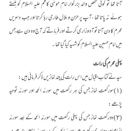
آتا تھا تو کوئی شخص والد بزرگوار امام موسٰی کاظم علیہ السلام کو ہنستے
ہوئے نہ پاتا تھا ،آپ پر حزن و ملال طاری رہا کرتا اور جب دسویں
محرم کا دن آتا تو آہ وزاری کرتے اور فرماتے کہ آج وہ دن ہے جس
میں امام حسین علیہ السلام کو شہید کیا گیا تھا ۔
پہلی محرم کی رات
سید نے کتاب اقبال میں اس رات کی چند نمازیں ذکر فرمائی ہیں :
(١)سورکعت نماز جس کی ہر رکعت میں سورئہ الحمد اور سورئہ توحید
پڑھے :
(٢)دورکعت نماز جس کی پہلی رکعت میں سورئہ الحمد کے بعد سورئہ