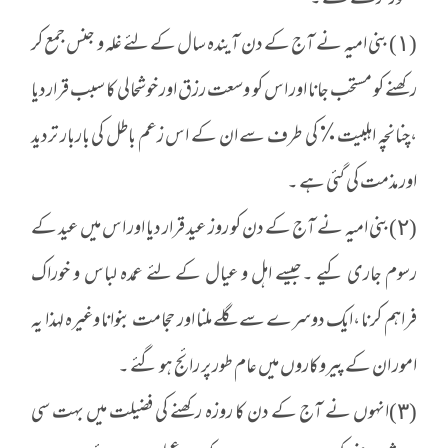
تصور کرتے تھے ۔
(١) بنی امیہ نے آج کے دن آیندہ سال کے لئے غلہ و جنس جمع کر
رکھنے کو مستحب جانا اور اس کو وسعت رزق اور خوشحالی کا سبب قراردیا
،چنانچہ اہلبیت٪ کی طرف سے ان کے اس زعم باطل کی باربار تردید
اور مذمت کی گئی ہے ۔
(٢)بنی امیہ نے آج کے دن کو روز عید قرار دیا اور اس میں عید کے
رسوم جاری کیے ۔جیسے اہل و عیال کے لئے عمدہ لباس و خوراک
فراہم کرنا ،ایک دوسرے سے گلے ملنا اور حجامت بنوانا وغیرہ لہذا یہ
امور ان کے پیروکاروں میں عام طور پر رائج ہو گئے ۔
(٣)انہوں نے آج کے دن کا روزہ رکھنے کی فضیلت میں بہت سی