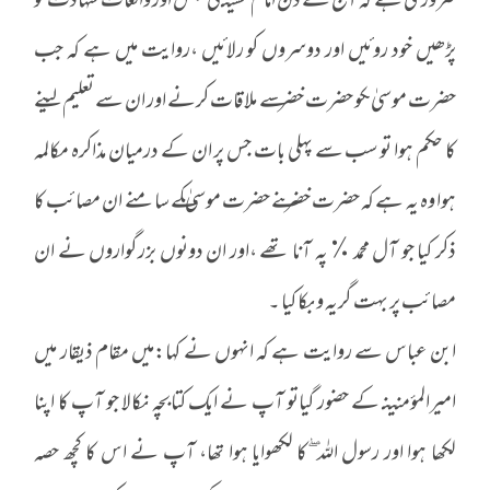
ضروری ہے کہ آج کے دن امام حسینـ کی مجلس اور واقعات شہادت کو
پڑھیں خود روئیں اور دوسروں کو رلائیں ،روایت میں ہے کہ جب
حضرت موسیٰ ـکو حضرت خضر ـسے ملاقات کرنے اور ان سے تعلیم لینے
کا حکم ہوا تو سب سے پہلی بات جس پر ان کے درمیان مذاکرہ مکالمہ
ہوا وہ یہ ہے کہ حضرت خضر ـنے حضرت موسیٰ ـکے سامنے ان مصائب کا
ذکر کیا جو آل محمد ٪ پہ آنا تھے ،اور ان دونوں بزرگواروں نے ان
مصائب پر بہت گریہ و بکا کیا ۔
ابن عباس سے روایت ہے کہ انہوں نے کہا:میں مقام ذیقار میں
امیرالمؤمنینـ کے حضور گیاتو آپ نے ایک کتابچہ نکالا جو آپ کا اپنا
لکھا ہوا اور رسول اللہ ۖکا لکھوایا ہوا تھا، آپ نے اس کا کچھ حصہ