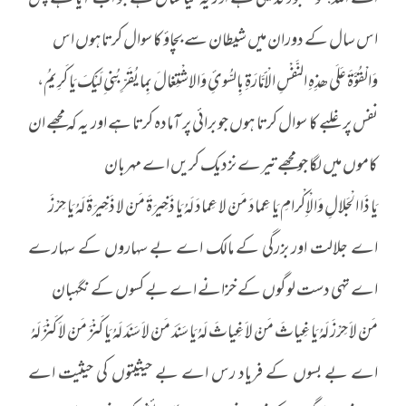
اے اللہ! تو معبود قدیمی ہے اور یہ نیا سال ہے جو اب آیا ہے پس
اس سال کے دوران میں شیطان سے بچاؤ کا سوال کرتاہوں اس
وَالْقُوَّةَ عَلَی ھذِہِ النَّفْسِ الْاََمَّارَةِ بِالسُّوئِ وَالاشْتِغالَ بِما یُقَرِّبُنِی ِلَیْکَ یَا کَرِیمُ،
نفس پر غلبے کا سوال کرتا ہوں جو برائی پر آمادہ کرتا ہے اور یہ کہ مجھے ان
کاموں میں لگا جو مجھے تیرے نزدیک کریں اے مہربان
یَا ذَا الْجَلالِ وَالْاِکْرامِ یَا عِمادَ مَنْ لا عِمادَ لَہُ یَا ذَخِیرَةَ مَنْ لا ذَخِیرَةَ لَہُ یَا حِرْزَ
اے جلالت اور بزرگی کے مالک اے بے سہاروں کے سہارے
اے تہی دست لوگوں کے خزانے اے بے کسوں کے نگہبان
مَنْ لاَ حِرْزَ لَہُ یَا غِیاثَ مَنْ لاَ غِیاثَ لَہُ یَا سَنَدَ مَنْ لاَ سَنَدَ لَہُ یَا کَنْزَ مَنْ لاَ کَنْزَ لَہُ
اے بے بسوں کے فریاد رس اے بے حیثیتوں کی حیثیت اے