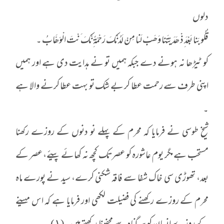
دلوں
قُلُوبَنا بَعْدَ ِذْ ھَدَیْتَنا وَھَبْ لَنا مِنْ لَدُنْکَ رَحْمَةً ِنَّکَ َنْتَ الْوَھَّابُ ۔
کو ٹیڑھا نہ ہونے دے جبکہ ہمیں تو نے ہدایت دی ہے اور ہمیں
اپنی طرف سے رحمت عطا کر بے شک تو بہت عطا کرنے والا ہے
۔
شیخ طوسی نے فرمایا کہ محرم کے پہلے نو دنوں کے روزے رکھنا
مستحب ہے مگر یوم عاشورہ کو عصر تک کچھ نہ کھائے پیئے، عصر کے
بعد، تھوڑی سی خاک شفا سے فاقہ شکنی کرے، سید نے پورے ماہ
محرم کے روزے رکھنے کی فضیلت لکھی اور فرمایا ہے کہ اس مہینے