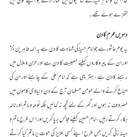
خدا اس کو امام حسینـ کے ساتھیوں میں شمار کرے جو اپنے خون میں
لتھڑے ہوئے تھے۔
دسویں محرم کادن
یہ یوم عاشور ہے جو امام حسینـ کی شہادت کا دن ہے یہ ائمہ طاہرین٪
اور ان کے پیروکاروں کیلئے مصیبت کا دن ہے اور حزن و ملال میں
رہنے کادن ہے ،بہتر یہی ہے کہ امام علی ـ کے چاہنے اور ان کی
اتباع کرنے والے مومن مسلمان آج کے دن دنیاوی کاموں میں
مصروف نہ ہوں اور گھر کے لئے کچھ نہ کمائیں بلکہ نوحہ و ماتم اور نالہ
بکاء کرتے رہیں ،امام حسین ـ کیلئے مجالس برپا کریں اور اس طرح ماتم و
سینہ زنی کریں جس طرح اپنے کسی عزیز کی موت پر ماتم کیا کرتے