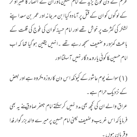
محرم کے دن فوج یزید نے امام حسین ـاور ان کے انصار کا گھیراؤ کر
کے لوگوں کو ان کے قتل پر آمادہ کیا ابن مرجانہ اور عمر بن سعد اپنے
لشکر کی کثرت پر خوش تھے اور امام حسینـ کو ان کی فوج کی قلت کے
باعث کمزور و ضعیف سمجھ رہے تھے ۔انہیں یقین ہو گیا تھا کہ اب
امام حسین ـکا کوئی یار و مددگار نہیں آسکتا اور
(١) سوائے یوم عاشور کے کیونکہ اس دن کا روزہ مکروہ ہے اور بعض
کے نزدیک حرام ہے۔
عراق والے ان کی کچھ بھی مدد نہیں کرسکتے امام جعفر صادق ـنے یہ بھی
فرمایا کہ اس غریب و ضعیف یعنی امام حسین ـ پر میرے والد بزرگوار فدا
وقربان ہوں ۔