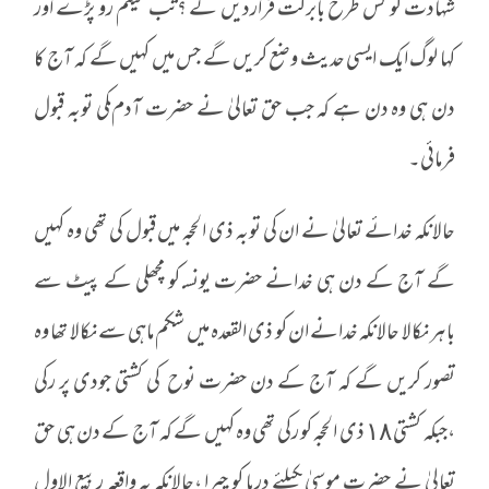
شہادت کو کس طرح بابرکت قراردیں گے ؟تب میثم رو پڑے اور
کہا لوگ ایک ایسی حدیث وضع کریں گے جس میں کہیں گے کہ آج کا
دن ہی وہ دن ہے کہ جب حق تعالیٰ نے حضرت آدم ـکی توبہ قبول
فرمائی۔
حالانکہ خدائے تعالیٰ نے ان کی توبہ ذی الحجہ میں قبول کی تھی وہ کہیں
گے آج کے دن ہی خدانے حضرت یونسـ کو مچھلی کے پیٹ سے
باہر نکالا حالانکہ خدانے ان کو ذی القعدہ میں شکم ماہی سے نکالا تھا وہ
تصور کریں گے کہ آج کے دن حضرت نوح ـ کی کشتی جودی پر رکی
،جبکہ کشتی ١٨ ذی الحجہ کو رکی تھی وہ کہیں گے کہ آج کے دن ہی حق
تعالیٰ نے حضرت موسیٰ ـکیلئے دریا کو چیرا ،حالانکہ یہ واقعہ ربیع الاول