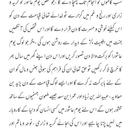
سب کاموں کو انجام تک پہنچا دے گا ،جو شخص یوم عاشور کو گریہ و
زاری اور رنج و غم میں گزارے تو خدائے تعالیٰ قیامت کے دن کو
اس کیلئے خوشی و مسرت کا دن قرار دے گا اور اس شخص کی آنکھیں
جنت میں اہلبیت٪ کے دیدار سے روشن ہوں گی ،مگر جو لوگ یوم
عاشورا کو برکت والا دن تصور کریں اور اس دن اپنے گھر میں سال بھر
کا خرچ لا کر رکھیں تو حق تعالیٰ ان کی فراہم کی ہوئی جنس و مال کو ان
کے لئے بابرکت نہ کرے گا اور ایسے لوگ قیامت کے دن یزید بن
معاویہ ،عبیداللہ بن زیاد اور عمرابن سعد جیسے ملعون جہنمیوں کے ساتھ
محشور ہوں گے اس لئے یوم عاشور میں کسی انسان کو دنیا کے کاروبار
میں نہیں پڑنا چاہیے اور اس کی بجائے گریہ و زاری ،نوحہ و ماتم اور