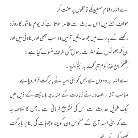
اے اللہ:امام حسین ـکے قاتلوں پر لعنت کر
مؤلف کہتے ہیں اس حدیث سے ظاہر ہوتا ہے کہ یوم عاشور کا روزہ
رکھنے کے بارے میں جو حدیثیں آئیں وہ سب جعلی اور بناوٹی ہیں اور
ان کو جھوٹوں نے حضرت رسول ۖکی طرف منسوب کیا ہے :
اَللَّھُمَّ انَّ ھَذَا یُوْمَ تَبَرَکْتَ بِہ بَنُوْ اُمَیَّةِ ۔
اے اللہ ! یہ وہ دن ہے جس کو بنی امیہ نے بابرکت قرار دیا ہے ۔
صاحب شفا ء الصدور نے زیارت کے مندرجہ بالا جملے کے ذیل میں
ایک طویل حدیث سے اس کی تشریح فرمائی ہے ۔جس کا خلاصہ یہ
ہے کہ بنی امیہ آج کے منحوس دن کو چند وجوہات کی بنا پر بابرکت