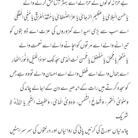
بے خزانہ لوگوں کے خزانے اے بہتر آزمائش کرنے والے
یَا حَسَنَ الْبَلائِ یَا عَظِیمَ الرَّجائِ یَا عِزَّ الضُّعَفائِ یَا مُنْقِذَ الْغَرْقیٰ یَا مُنْجِیَ الْھَلْکَیٰ
اے سب سے بڑی امید اے کمزوروں کی عزت اے ڈوبتوں کو
تیرانے والے اے مرتوں کو بچانے والے اے نعمت والے
یَا مُنْعِمُ یَا مُجْمِلُ یَا مُفْضِلُ یَا مُحْسِنُ َنْتَ الَّذِی سَجَدَ لَکَ سَوادُ اللَّیْلِ وَنُورُ النَّھارِ
اے جمال والے اے فضل والے اے احسان والے تو وہ ہے جس
کو سجدہ کرتے ہیں رات کے اندھیرے دن کے اجالے چاند کی
وَضَوْئُ الْقَمَرِ، وَشُعاعُ الشَّمْسِ، وَدَوِیُّ الْمائِ، وَحَفِیفُ الشَّجَرِ یَا اﷲُ لاَ
شَرِیکَ
چاندنیاں سورج کی کرنیں پانی کی روانیاں اور درختوں کی سرسراہٹیں