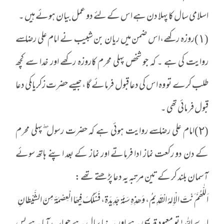
اسلامی سال کا پہلا دن ہے اس کے لئے دو عمل بیان ہوئے ہیں ۔
(١)روزہ رکھے،اس ضمن میں ریان بن شبیب نے امام علی رضا ـسے
روایت کی ہے ۔ کہ جو شخص پہلی محرم کاروزہ رکھے اور خدا سے کچھ
طلب کرے تو وہ اس کی دعا قبول فرمائے گا ،جیسے حضرت زکریا ـکی دعا
قبول فر مائی تھی ۔
(٢)امام علی رضا ـسے روایت ہوئی ہے کہ حضرت رسول ۖپہلی محرم
کے دن دو رکعت نماز ادا فرماتے اور نماز کے بعد اپنے ہاتھ سوئے
آسمان بلند کر کے تین مرتبہ یہ دعا پڑھتے تھے :
اَللّٰھُمَّ َنْتَ الْاِلہُ الْقَدِیمُ، وَھذِہِ سَنَة جَدِیدَة، فَسَْلُکَ فِیھَا الْعِصْمَةَ مِنَ الشَّیْطانِ