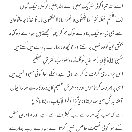
اے اللہ تیرا کوئی شریک نہیں اے اللہ ہمیں لوگوں نیک گماں
لَکَ اَللّٰھُمَّ اجْعَلْنا خَیْراً مِمَّا یَظُنُّونَ وَاغْفِرْ لَنا مَا لاَ یَعْلَمُونَ وَلاَ تُؤاخِذْنا بِما یَقُولُونَ
سے بھی زیادہ نیک بنا دے لوگ ہم کو اچھا سمجھتے ہیں ہمارے وہ گناہ
بخش جن کو وہ نہیں جانتے اور جو کچھ وہ ہمارے بارے میں کہتے ہیں
حَسْبِیَ اﷲُ لاَ ِلہَ ِلاَّ ھُوَ عَلَیْہِ تَوَکَّلْتُ، وَھُوَ رَبُّ الْعَرْشِ الْعَظِیمِ
اس پرہماری گرفت نہ کر اللہ کافی ہے اسکے سوا کوئی معبود نہیں میں
اسی پر بھروسہ کرتا ہوں اور وہ عرش عظیم کا پروردگار ہے ہمارا ایمان
آمَنَّا بِہِ کُلّ مِنْ عِنْدِ رَبِّنا وَمَا یَذَّکَّرُ ِلاَّ ُولُوا الْاََلْبابِ، رَبَّنا لا تُزِغْ
ہے کہ سب کچھ ہمارے رب کیطرف سے ہے اور صاحبان عقل
کے سوا کوئی نصیحت حاصل نہیں کرتا اے ہمارے رب ہمارے