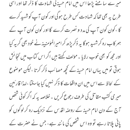
میرے سامنے پڑھا اس میں امام حسینـ کی شہادت کا ذکر تھا اور اسی
طرح یہ بھی تھا کہ شہادت کس طرح ہو گی اور کون آپ کو شہید کرے
گا ،کون کون آپ کی مدد و نصرت کرے گا اور کون کون آپ کے
ہمرکاب رہ کر شہید ہوگا یہ ذکر پڑھ کر امیرالمؤمنینـ نے خود بھی گریہ کیا
اور مجھ کو بھی خوب رلایا ۔مؤلف کہتے ہیں اگر اس کتاب میں گنجائش
ہوتی تو میں یہاں امام حسینـ کے کچھ مصائب ذکر کرتا ،لیکن موضوع
کے لحاظ سے اس میں ان واقعات کا ذکر نہیں کیا جاسکتا ،لہذا قارئین
میری کتب مقاتل کی طرف رجوع کریں ۔خلاصہ یہ کہ اگر کوئی شخص
آج کے دن امام حسینـ کے روضہ اقدس کے نزدیک رہ کر لوگوں کو
پانی پلاتا رہے تو وہ اس شخص کی مانند ہے، جس نے حضرت کے