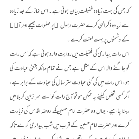
کہ جس کی بہت زیادہ فضیلت بیان ہوئی ہے۔ اس نماز کے بعد زیادہ
سے زیادہ ذکر الہی کرے حضرت رسول ۖپر صلوات بھیجے اور آپۖ
کے دشمنوں پر بہت لعنت کرے ۔
اس رات بیداری کی فضیلت میں روایت وارد ہوئی ہے کہ اس رات
کو جاگنے والا اس کے مثل ہے جس نے تمام ملائکہ جتنی عبادت کی
ہو، اس رات میں کی گئی عبادت ستر سال کی عبادت کے برابر ہے،
اگر کسی شخص کیلئے یہ ممکن ہو تو آج رات کو اسے سر زمین کربلا میں
رہنا چاہیے، جہاں وہ حضرت امام حسین ـکے روضہ اقدس کی زیارت
کرے اور حضرت امام حسین ـ کے قرب میں شب بیداری کرے تاکہ