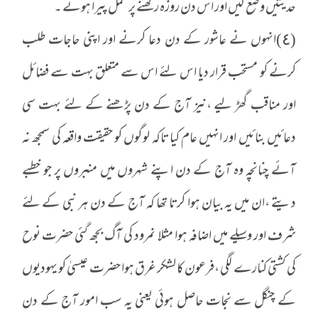
حدیثیں وضع کیں اور اس دن روزہ رکھنے پر عمل پیرا ہوئے ۔
(٤)انہوں نے عاشور کے دن دعا کرنے اور اپنی حاجات طلب
کرنے کو مستحب قرار دیا اس لئے اس سے متعلق بہت سے فضائل
اور مناقب گھڑ لیے ،نیز آج کے دن پڑھنے کے لئے بہت سی
دعائیں بنائیں اور انہیں عام کیا تاکہ لوگوں کو حقیقت واقعہ کی سمجھ نہ
آئے چنانچہ وہ آج کے دن اپنے شہروں میں منبروں پر جو خطبے
دیتے ،ان میں یہ بیان ہوا کرتا تھا کہ آج کے دن ہر نبی کے لئے
شرف اور وسیلے میں اضافہ ہوا مثلا نمرود کی آگ بجھ گئی حضرت نوح
کی کشتی کنارے لگی ،فرعون کا لشکر غرق ہوا حضرت عیسیٰ کو یہودیوں
کے چنگل سے نجات حاصل ہوئی یعنی یہ سب امور آج کے دن