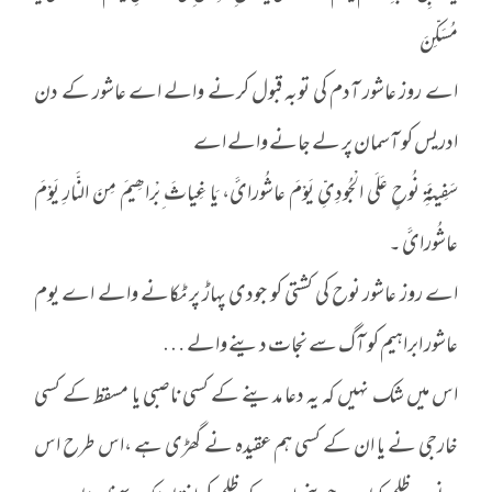
مُسَکِّنَ
اے روز عاشور آدم کی توبہ قبول کرنے والے اے عاشور کے دن
ادریس کو آسمان پر لے جانے والے اے
سَفِینَةِ نُوحٍ عَلَی الْجُودِیِّ یَوْمَ عاشُورائَ، یَا غِیاثَ ِبْراھِیمَ مِنَ النَّارِ یَوْمَ
عاشُورائَ ۔
اے روز عاشور نوح کی کشتی کو جودی پہاڑ پر ٹکانے والے اے یوم
عاشور ابراہیم کو آگ سے نجات دینے والے …
اس میں شک نہیں کہ یہ دعا مدینے کے کسی ناصبی یا مسقط کے کسی
خارجی نے یا ان کے کسی ہم عقیدہ نے گھڑی ہے ،اس طرح اس