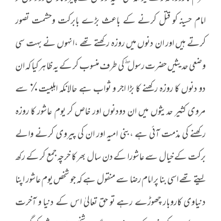
امام حسینـ کو قتل کرنے کے باعث بڑے بابرکت وحشمت تصور
کرتے ہیں اور ان دنوں میں روزہ رکھتے تھے ،انہوں نے بہت سی
وضعی حدیثیں حضرت رسول ۖکی طرف منسوب کر کے یہ ظاہر کیا کہ ان
دو دنوں کا روزہ رکھنے کا بڑا اجر و ثواب ہے حالانکہ اہلبیت٪ سے
مروی کثیر حدیثوں میں ان دودنوں اور خاص کر یوم عاشور کا روزہ
رکھنے کی مذمت آئی ہے ،بنی امیہ اور ان کی پیروی کرنے والے
برکت کے خیال سے عاشورا کے دن سال بھر کا خرچہ جمع کر کے رکھ
لیتے تھے اسی بنا پر امام رضاـ سے منقول ہے کہ جو شخص یوم عاشور اپنا
دنیاوی کاروبار چھوڑے رہے تو حق تعالیٰ اس کے دنیا و آخرت