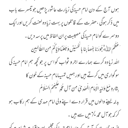
ہوں آج کے دن امام حسینـ کی زیارت عاشور پڑھیں جو تیسرے باب
میں ذکر ہوگی ،حضرت کے قاتلوں پر بہت زیادہ لعنت کریں اور ایک
دوسرے کو امام حسینـ کی مصیبت پر ان الفاظ میں پرسہ دیں۔
َعْظَمَ اﷲُ ُجُورَنا بِمُصأبِنا بِالْحُسَیْنِں وَجَعَلَنا وَِیَّاکُمْ مِنَ الطَّالِبِینَ
اللہ زیادہ کرے ہمارے اجر و ثواب کو اس پر جو کچھ ہم امام حسینـ کی
سوگواری میں کرتے ہیں اور ہمیں تمہیںامام حسینـ کے خون کا
بِثارِہِ مَعَ وَلِیِّہِ الْاِمامِ الْمَھْدِیِّ مِنْ آلِ مُحَمَّدٍ عَلَیْھِمُ اَلسَّلَامُ
بدلہ لینے والوں میں قرار دے اپنے ولی امام مہدی کے ہم رکاب ہو
کر کہ جو آل محمد ٪ میں سے ہیں ۔