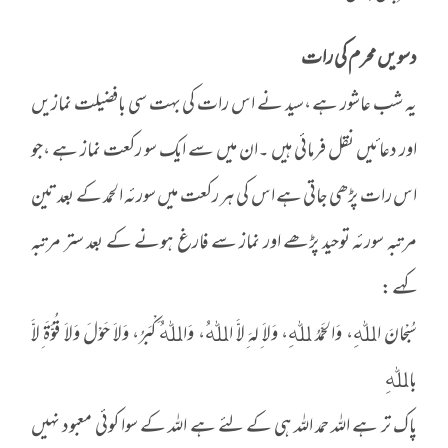
دسویں محرم کی رات
یہ شب عاشور ہے ،سید نے اس رات کی بہت سی بافضیلت نمازیں
اور دعائیں نقل فرمائی ہیں ۔ان میں سے ایک سو رکعت نماز ہے ،جو
اس رات پڑھی جاتی ہے اس کی ہر رکعت میں سورئہ الحمد کے بعد تین
مرتبہ سورئہ توحید پڑھے اور نماز سے فارغ ہونے کے بعد ستر مرتبہ
کہے :
سُبْحانَ اﷲِ، وَالحَمْدُ ﷲِ، وَلاَ ِلہَ ِلاَّ اﷲُ، وَاﷲُ َکْبَرُ، وَلاَ حَوْلَ وَلاَ قُوَّةَ ِلاَّ
باﷲِ
پاک تر ہے اللہ حمد اللہ ہی کے لئے ہے اللہ کے سوا کوئی معبود نہیں