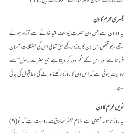
کے روزے انسان کو ہر گناہ سے محفوظ رکھتے ہیں۔(١)
تیسری محرم کا دن
یہ وہ دن ہے جس دن حضرت یوسف ـقید خانے سے آزاد ہوئے
تھے ،جو شخص اس دن کا روزہ رکھے حق تعالیٰ اس کی مشکلات آسان
فرماتا ہے اور اس کے غم دور کر دیتا ہے نیز حضرت رسول ۖسے
روایت ہوئی ہے کہ اس دن کا روزہ رکھنے والے کی دعا قبول کی جاتی
ہے ۔
نویں محرم کا دن
یہ روز تاسوعا حسینی ہے ،امام جعفر صادق ـسے روایت ہے کہ نو(٩)