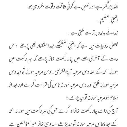
اللہ بزرگتر ہے اور نہیں ہے کوئی طاقت وقوت مگر وہی جو
العَلِیِّ العَظِیمِ ۔
خدائے بلند و برتر سے ملتی ہے ۔
بعض روایات میں ہے کہ العَلِیِّ العَظِیمِکے بعد استغفار بھی پڑھے :اس
رات کے آخری حصے میں چار رکعت نماز پڑھے کہ ہر رکعت میں
سورئہ الحمد کے بعد دس مرتبہ آیةالکرسی۔دس مرتبہ سورئہ توحید دس
مرتبہ سورئہ فلق اور دس مرتبہ سورئہ ناس کی قرائت کرے اور بعد از
سلام سومرتبہ سورئہ توحید پڑھے :
آج کی رات چار رکعت نماز ادا کرے جس کی ہر رکعت میں سورئہ الحمد
کے بعد پچاس مرتبہ سورئہ توحید پڑھے ،یہ وہی نماز امیرالمؤمنین ہے