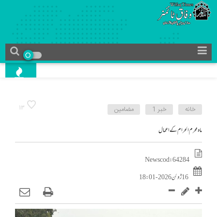
13
خانه
خبر 1
مضامین
ماہ محرم الحرام کے اعمال
News cod : 64284
16 ژوئن 2026 - 18:01