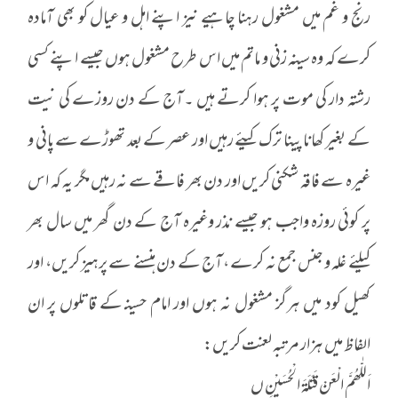
رنج و غم میں مشغول رہنا چاہیے نیز اپنے اہل و عیال کو بھی آمادہ
کرے کہ وہ سینہ زنی و ماتم میں اس طرح مشغول ہوں جیسے اپنے کسی
رشتہ دار کی موت پر ہوا کرتے ہیں ۔آج کے دن روزے کی نیت
کے بغیر کھانا پینا ترک کیئے رہیں اور عصر کے بعد تھوڑے سے پانی و
غیرہ سے فاقہ شکنی کریں اور دن بھر فاقے سے نہ رہیں مگر یہ کہ اس
پر کوئی روزہ واجب ہو جیسے نذر وغیرہ آج کے دن گھر میں سال بھر
کیلئے غلہ و جنس جمع نہ کرے ،آج کے دن ہنسنے سے پرہیز کریں، اور
کھیل کود میں ہرگز مشغول نہ ہوں اور امام حسینـ کے قاتلوں پر ان
الفاظ میں ہزار مرتبہ لعنت کریں:
اَللّٰھُمَّ الْعَنْ قَتَلَةَ الْحُسَیْنِ ں