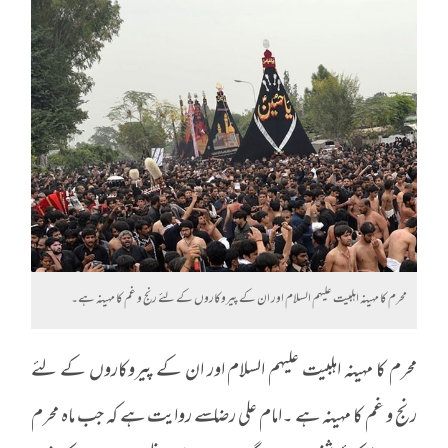
محرم کا مہینہ اہلبیت علیہم السلام اور ان کے پیروکاروں کے لئے رنج و غم کا مہینہ ہے۔
محرم کا مہینہ اہلبیت علیہم السلام اور ان کے پیروکاروں کے لئے
رنج و غم کا مہینہ ہے ۔امام علی رضا ـسے روایت ہے کہ جب ماہ محرم