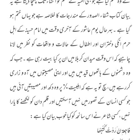
نے وہ ظلم کیا ہے جو بنی امیہ کے ظلم کو انتہاء تک پہنچا دیتا ہے یہ
بیان کتاب شفاء الصدور کے مندرجات کا خلاصہ ہے جو یہاں ختم ہو
گیا ہے ۔بہرحال یوم عاشور کے آخری وقت میں امام حسینـ کے اہل
حرم انکی دختران اور اطفال کے حالات و واقعات کو نظر میں لانا
چاہیے کہ اس وقت میدان کربلا میں ان پر کیا بیت رہی ہے ۔جب کہ
وہ دشمنوں کے ہاتھوں قید میں ہیں اور اپنی مصیبتوں میں آہ و زاری
کررہے ہیں، سچ تو یہ ہے کہ اہلبیت٪ پر وہ دکھ اور مصیبتیں آئی ہیں
جو کسی انسان کے تصور میں نہیں آسکتیں اور قلم دان کو لکھنے کا یارا
نہیں ،کسی شاعر نے اس سانحہ کو کیا خوب بیان کیا ہے :
فاجِعة ِنْ َرَدْتُ َکْتُبُھا