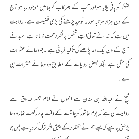
لشکر کو پانی پلایا ہو اور آپ کے ہمرکاب کربلا میں موجود رہا ہو آج
کے دن ہزار مرتبہ سورئہ توحید پڑھنے کی بڑی فضیلت ہے، روایت
میں ہے کہ خدائے تعالیٰ ایسے شخص پر نظر رحمت فرماتا ہے ،سید نے
آج کے دن ایک دعا پڑھنے کی تاکید فرمائی ہے ۔جو دعائے عشرات
کی مثل ہے ،بلکہ بعض روایات کے مطابق وہ دعا ئے عشرات ہی
ہے ۔
شیخ نے عبداللہ بن سنان سے انہوں نے امام جعفر صادق ـ سے
روایت کی ہے کہ یوم عاشور کو چاشت کے وقت چار رکعت نماز و دعا
پڑھنی چاہیے کہ جسے ہم نے اختصار کے پیش نظر ترک کر دیا ہے پس جو