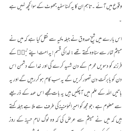
وقوع میں آئے ۔تاہم ان کا یہ کہنا سفید جھوٹ کے سوا کچھ نہیں ہے
۔
اس بارے میں شیخ صدوق نے جبلہ مکیہ سے نقل کیا ہے کہ میں نے
میثم تمار سے سنا وہ کہتے تھے: خدا کی قسم ! یہ امت اپنے نبیۖ کے
فرزند کو دسویں محرم کے دن شہید کرے گی اور خدا کے دشمن اس
دن کو بابرکت دن تصور کریں گے یہ سب کام ہو کر رہیں گے اور یہ
باتیں اللہ کے علم میں آچکیں ہیں یہ بات مجھے اس عہد کے ذریعے
سے معلوم ہے ،جو مجھ کو امیرالمؤمنینـ کی طرف سے ملا ہے جبلہ کہتے
ہیں کہ میں نے میثم سے عرض کی کہ وہ لوگ امام حسینـ کے روز