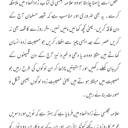
شخص اسے پڑھنا چاہتا ہو وہ علامہ مجلسی کی کتاب زادالمعاد میں ملاحظہ
کرے۔ یہ بھی ضروری اور مناسب ہے کہ شیعہ مسلمان آج کے
دن فاقہ کریں، یعنی کچھ کھائیں پئیں نہیں، مگر روزے کا قصد بھی نہ
کریں عصر کے بعد ایسی چیز سے افطار کریں جو مصیبت زدہ انسان
کھاتے ہیں مثلا دودھ یا دھی و غیرہ نیز آج کے دن قمیضوں کے
گریبان کھلے رکھیں اور آستینیں چڑھا کر ان لوگوں کی طرح رہیں جو
مصیبت میں مبتلا ہو تے ہیں یعنی مصیبت زدہ لوگوں جیسی شکل و
صورت بنائے رہیں ۔
علامہ مجلسی نے زادالمعاد میں فرمایا ہے کہ بہتر ہے کہ نویں اور دسویں
محرم کا روزہ نہ رکھے کیونکہ بنی امیہ اور ان کے پیروکار ان دو دنوں کو