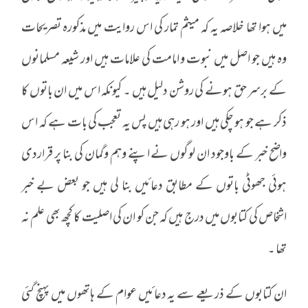
میں ہوا تھا خلاصہ یہ کہ میثم تمار کی اس روایت میں مذکورہ تصریحات
وہ ہیں جو اصل میں نبوت و امامت کی علامات ہیں اور شیعہ مسلمانوں
کے برسر حق ہونے کی روشن دلیل ہیں ۔ کیونکہ اس میں ان باتوں کا
ذکر ہے جو ہو چکی ہیں اور ہو رہی ہیں پس یہ تعجب کی بات ہے کہ اس
واضح خبر کے باوجود ان لوگوں نے اپنے وہم وگمان کی بنا پر قراردی
ہوئی جھوٹی باتوں کے مطابق دعائیں بنا لی ہیں جو بعض بے خبر
اشخاص کی کتابوں میں درج ہیں کہ جن کو ان کی اصلیت کا کچھ بھی علم نہ
تھا ۔
ان کتابوں کے ذریعے سے یہ دعائیں عوام کے ہاتھوں میں پہنچ گئی