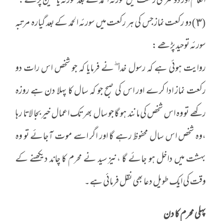
انعام اور دوسری رکعت میں سورئہ الحمد کے بعد سورئہ یاسین پڑھے :
(٣)دو رکعت نماز جس کی ہر رکعت میں سورئہ الحمد کے بعد گیارہ مرتبہ
سورئہ توحید پڑھے :
روایت ہوئی ہے کہ رسول خدا ۖنے فرمایا کہ جو شخص اس رات دو
رکعت نماز ادا کرے اور اس کی صبح جو کہ سال کا پہلا دن ہے روزہ
رکھے تو وہ اس شخص کی مانند ہو گا جو سال بھر تک اعمال خیر بجا لاتا رہا
،وہ شخص اس سال محفوظ رہے گا اور اگر اسے موت آجائے تو وہ
بہشت میں داخل ہو جائے گا ،نیز سید نے محرم کا چاند دیکھنے کے
وقت کی ایک طویل دعا بھی نقل فرمائی ہے۔
پہلی محرم کا دن