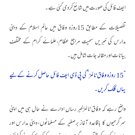
ایف فائل کی صورت میں شائع کردی گئی ہے۔
تفصیلات کے مطابق 15روزہ وفاق میں عالم اسلام کے دینی
مدارس کی خبریں سمیت مراجع عظام،علمائے کرام کے مختلف
بیانات اور مقالہ جات شامل ہیں۔
“15 روزہ وفاق ٹائمز” کی پی ڈی ایف فائل حاصل کرنے کےلیے
یہاں کلک کریں۔
واضح رہے کہ وفاق ٹائمزخبر رساں ادارے نے حال ہی میں اپنی
سرگرمیوں کا باقاعدہ آغاز برصغیر کے مسلمانوں،دینی مدارس اور