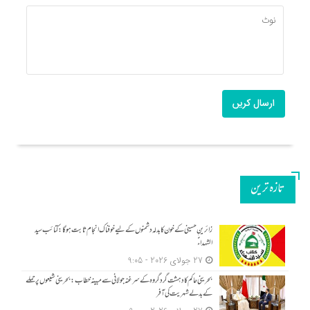
ارسال کریں
تازه ترین
زائرینِ حسینی کے خون کا بدلہ دشمنوں کے لیے خوفناک انجام ثابت ہوگا: کتائب سید
الشہداءؑ
27 جولای 2026 - 9:05
بحرینی حاکم کا دہشت گرد گروہ کے سرغنہ جولانی سے مبینہ خطاب: بحرینی شیعوں پر حملے
کے بدلے شہریت کی آفر