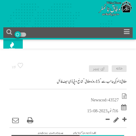
74
خانه
ای پیپر
وفاق ٹائمز کی جانب سے”15 روزہ وفاق” شائع+ پی ڈی ایف فائل
News cod : 43527
16 ژانویه 2023 - 15:08