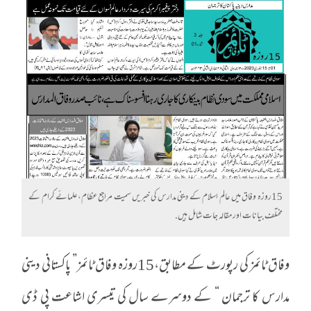
15روزہ وفاق میں عالم اسلام کے دینی مدارس کی خبریں سمیت مراجع عظام،علمائے کرام کے
مختلف بیانات اور مقالہ جات شامل ہیں.
وفاق ٹائمز کی رپورٹ کے مطابق،15روزہ وفاق ٹائمز” پاکستانی دینی
مدارس کا ترجمان “ کے دوسرے سال کی تیسری اشاعت پی ڈی