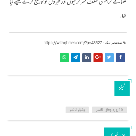
علمائے کرام کی مختلف سرگرمیوں اور خبروں کو کوریج کرنے کیلئےکیا
تھا۔
مختصر لنک :
https://wifaqtimes.com/?p=43527
ٹیگز
15روزہ وفاق ٹائمز
وفاق ٹائمز
مزید خبریں