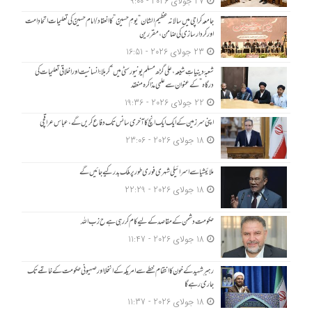
27 جولای 2026 - 9:00
جامعہ کراچی میں سالانہ عظیم الشان “یومِ حسینؑ” کا انعقاد/امام حسینؑ کی تعلیمات اتحادِ امت
اور کردار سازی کی ضامن، مقررین
23 جولای 2026 - 16:51
شعبۂ دینیاتِ شیعہ، علی گڑھ مسلم یونیورسٹی میں “کربلا؛ انسانیت اور اخلاقی تعلیمات کی
درگاہ” کے عنوان سے علمی مذاکرہ منعقد
22 جولای 2026 - 19:36
اپنی سرزمین کے ایک ایک انچ کا آخری سانس تک دفاع کریں گے، عباس عراقچی
18 جولای 2026 - 23:06
ملائیشیا سے اسرائیلی شہری فوری طور پر ملک بدر کیے جائیں گے
18 جولای 2026 - 22:29
حکومت دشمن کے مقاصد کے لیے کام کر رہی ہے ح زب ا للہ
18 جولای 2026 - 11:47
رہبرِ شہید کے خون کا انتقام خطے سے امریکہ کے انخلا اور صہیونی حکومت کے خاتمے تک
جاری رہے گا
18 جولای 2026 - 11:37