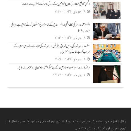
انجمنِ ثقافتی عفاف پاکستان (خواتین) کے وفد کی قائدِ ملّت جعفریہ سے ملاقات
18 جولای 2026 - 7:20
اقوام متحدہ: امریکی حملے جنگی جرائم، دفاع کے تمام ذرائع استعمال کرنے کا حق ہے، ایرانی
مندوب کا خط
18 جولای 2026 - 7:13
سکردو؛ رہبرِ شہید کی یاد میں تعزیتی ریفرنس: رہبرِ شہید کی شہادت نے عالمی استکبار کے
فریب کو بے نقاب کیا، مقررین
18 جولای 2026 - 7:09
دینی طالبات، مزاحمت اور اربعین کے پیغام کی اصل راوی ہیں: محترمہ سارا طالبی
17 جولای 2026 - 23:07
وفاق ٹائمز جہان اسلام کے سیاسی، مذہبی، اعتقادی اور اسلامی موضوعات سے متعلق تازہ
ترین خبریں اور تجزیئے پبلش کرتا ہے.