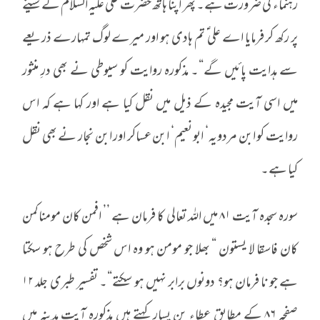
رہنماء کی ضرورت ہے۔ پھر اپنا ہاتھ حضرت علی علیہ السلام کے سینے
پر رکھ کر فرمایا اے علی ؑ تم ہادی ہو اور میرے لوگ تمہارے ذریعے
سے ہدایت پائیں گے“۔ مذکورہ روایت کو سیوطی نے بھی درِ منثور
میں اسی آیت مجیدہ کے ذیل میں نقل کیا ہے اور کہا ہے کہ اس
روایت کو ابن مردویہ‘ ابو نعیم‘ ابن عساکر اور ابن نجار نے بھی نقل
کیا ہے۔
سورہ سجدہ آیت ۸۱ میں اللہ تعالی کا فرمان ہے ’’ افمن کان مومناکمن
کان فاسقا لا یستون “ بھلا جو مومن ہو وہ اس شخص کی طرح ہو سکتا
ہے جو نا فرمان ہو؟ دونوں برابر نہیں ہو سکتے“۔ تفسیر طبری جلد ۱۲
صفحہ ۸۶ کے مطابق عطاء بن یسار کہتے ہیں مذکورہ آیت مدینہ میں