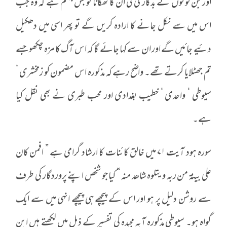
اور جن لوگوں نے بدکاری کی ان کا ٹھکانا تو بس جہنم ہے کہ وہ جب
اس میں سے نکل جانے کا ارادہ کریں گے تو پھر اسی میں دھکیل
دئیے جائیں گے اور ان سے کہا جائے گا کہ اس آگ کا مزہ چکھو جسے
تم جھٹلایا کرتے تھے۔ واضح رہے کہ مذکورہ اس مضمون کو زمخشری ‘
سیوطی ‘ واحدی ‘ خطیب بغدادی اور محب طبری نے بھی نقل کیا
ہے۔
سورہ ہود آیت ۷۱ میں خالق کائنات کا ارشاد گرامی ہے ” افمن کان
علی بینۃ من ربہ و یتلوہ شاھد منہ “ کیا جو شخص اپنے پروردگار کی طرف
سے روشن دلیل پر ہو اور اس کے پیچھے ہی پیچھے انہی میں سے ایک
گواہ ہو۔ سیوطی مذکورہ آیہ مجیدہ کی تفسیر کے ذیل میں لکھتے ہیں ابن