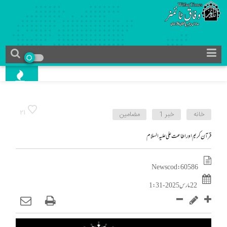
21
خانه
خبر 1
مضامین
قرآن کریم اور اطاعت علی علیہ السلام
News cod : 60586
22 مارس 2025 - 1:31