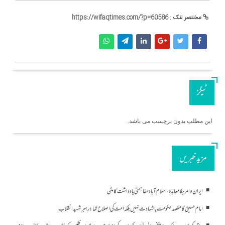
مختصر لنک :
https://wifaqtimes.com/?p=60586
ٹیگز
این مطلب بدون برچسب می باشد.
مزید خبریں
ایران و امریکا معاہدہ، اسلام آباد مفاہمتی یادداشت کا متن
امام حسینؑ کا مقصد حکومت یا شہادت نہیں بلکہ امت کی اصلاح تھا: رہبرِ شہید انقلاب