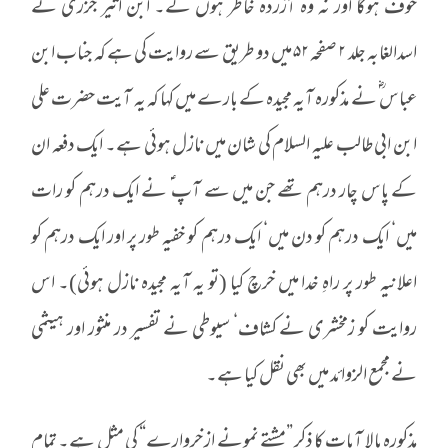
خوف ہوگا اور نہ وہ آزردہ خاطر ہوں گے۔ ابن اثیر جزری نے
اسدالغابہ جلد ۲ صفحہ ۵۲ میں دو طریق سے روایت کی ہے کہ جناب ابن
عباس ؓ نے مذکورہ آیہ مجیدہ کے بارے میں کہا کہ یہ آیت حضرت علی
ابن ابی طالب علیہ السلام کی شان میں نازل ہوئی ہے۔ ایک دفعہ ان
کے پاس چار درہم تھے جن میں سے آپ ؑ نے ایک درہم کو رات
میں‘ ایک درہم کو دن میں‘ ایک درہم کو خفیہ طور پر اور ایک درہم کو
اعلانیہ طور پر راہِ خدا میں خرچ کیا (تو یہ آیہ مجیدہ نازل ہوئی)۔ اس
روایت کو زمخشری نے کشاف‘ سیوطی نے تفسیر در منثور اور ہیثمی
نے مجمع الزوائد میں بھی نقل کیا ہے۔
مذکورہ بالا آیات کا ذکر ”مشتے نمونے از خروارے“ کی مثل ہے۔ تمام