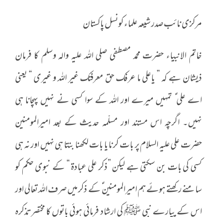
مرکزی نائب صدر شیعہ علماء کونسل پاکستان
خاتم الانبیاء حضرت محمد مصطفی صلی اللہ علیہ والہ وسلم کا فرمان
ذیشان ہے کہ ” یاعلی ما عرفک حق معرفتک غیر اللہ و غیری “ یعنی
اے علی ؑ تمہیں میرے اور اللہ کے سوا کسی نے نہیں پہچانا ہی
نہیں۔ اگرچہ اس مستند اور مسلّمہ حدیث کے بعد امیرالمومنین
حضرت علی علیہ السلام پر بات کرنا یا بات لکھنا بنتا ہی نہیں اور نہ ہی
کسی کی بات بن سکتی ہے لیکن ”ذکر علی عبادۃ “ کے نبوی حکم کو
سامنے رکھتے ہوئے ہم امیرالمومنین ؑ کے ذکر میں صرف اللہ تعالی اور
اس کے پیارے نبی ﷺ کی ارشاد فرمائی ہوئی باتوں کا مختصر تذکرہ