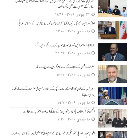
شعبۂ دینیاتِ شیعہ، علی گڑھ مسلم یونیورسٹی میں “کربلا؛ انسانیت اور اخلاقی تعلیمات کی
درگاہ” کے عنوان سے علمی مذاکرہ منعقد
22 جولای 2026 - 19:36
اپنی سرزمین کے ایک ایک انچ کا آخری سانس تک دفاع کریں گے، عباس عراقچی
18 جولای 2026 - 23:06
ملائیشیا سے اسرائیلی شہری فوری طور پر ملک بدر کیے جائیں گے
18 جولای 2026 - 22:29
حکومت دشمن کے مقاصد کے لیے کام کر رہی ہے ح زب ا للہ
18 جولای 2026 - 11:47
رہبرِ شہید کے خون کا انتقام خطے سے امریکہ کے انخلا اور صہیونی حکومت کے خاتمے تک
جاری رہے گا
18 جولای 2026 - 11:37
انجمنِ ثقافتی عفاف پاکستان (خواتین) کے وفد کی قائدِ ملّت جعفریہ سے ملاقات
18 جولای 2026 - 7:20
اقوام متحدہ: امریکی حملے جنگی جرائم، دفاع کے تمام ذرائع استعمال کرنے کا حق ہے، ایرانی