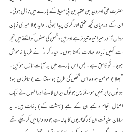
حضرت علی ؑ اور ولید بن عقبہ بن ابی معیط کے بارے میں نازل ہوئی۔
ان کے درمیان کچھ سختی اور گرمی پیدا ہوئی۔ ولید بولا میری زبان
رواں تر اور میرا نیزہ تیز تر ہے اور میں دشمن کی صفوں کو الٹنے میں تجھ
سے کہیں زیادہ مہارت رکھتا ہوں۔ حیدر کرار ؑ نے فرمایا خاموش
ہوجا۔ تُو فاسق ہے۔ پس اس بارے میں یہ آیات نازل ہوئیں۔
”بھلا جو مومن ہو وہ اس شخص کی طرح ہو سکتا ہے جو نافرمان ہو؟
دونوں برابر نہیں ہو سکتا پس جو لوگ ایمان لائے اور انہوں نے نیک
اعمال انجام دئیے ان کے لیے (بہشت کے) باغات ہیں۔ یہ
سامان ِ ضیافت ان کار گذاریوں کا بدلہ ہے جو وہ دنیا میں کر چکے تھے