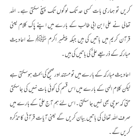
کریں تو ہماری بات کسی حد تک لوگوں تک پہنچ سکتی ہے۔ اللہ
تعالی نے علی ابن ابی طالب کے بارے میں اپنے پاک کلام یعنی
قرآن کریم میں باتیں کی ہیں جبکہ پیغمبر اکرم ﷺ نے احادیث
مبارکہ کے ذریعے علی ؑ کی باتیں کی ہیں۔
احادیث مبارکہ کے بارے میں تو مستند اور صحیح کی بحث ہوسکتی ہے
لیکن کلام الہی کے بارے میں اس قسم کی کوئی بات نہیں کی جاسکتی
حتی کہ سوچی بھی نہیں جا سکتی۔ اس لئے ہم آج علی ؑ کے بارے میں
صرف اللہ تعالی کی باتیں بیان کریں گے یعنی آیات قرآنی کا تذکرہ
کریں گے۔