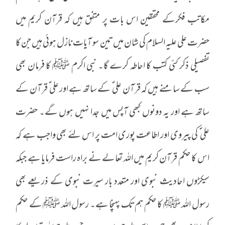
مکاتب فکرکے محققین اس بات پر متفق ہیں کہ قرآن کریم میں
حضرت علی علیہ السلام کی شان میں تین سو آیات نازل ہوئی ہیں جن کا
تفصیلی ذکر کئی کتب کا احاطہ کرے گا۔ نبی اکرم ﷺ کا فرمان بھی
سب کے سامنے ہیں کہ قرآن علی ؑ کے ساتھ ہے اور علی ؑ قرآن کے
ساتھ ہے اور یہ دونوں کبھی آپس میں جدا نہیں ہوں گے۔ حضرت
علی ؑ کی پیروی اور اطاعت پوری امت پر اس لئے بھی واجب ہے کہ
اس کا حکم قرآن کریم میں اللہ تعالے نے براہ راست فرمایا ہے جبکہ
سیکڑوں احادیث نبوی اور متعدد بار سیرت نبوی کے ذریعے بھی
رسول اللہ ﷺ کا حکم ہم تک پہنچا ہے۔ رسول اللہ ﷺ کے حکم