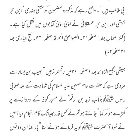
ابی طالب ہیں “۔ واضح رہے کہ مذکورہ مضمون کو متقی ہندی ‘ ابن حجر
ہیتمی اور ابن حجر عسقلانی نے اپنی اپنی کتابوں میں نقل کیا ہے۔
(کنز العمال جلد ۱ صفحہ ۳۲۔ الصواعق المحرقہ صفحہ ۴۴۱۔ فتح الباری جلد
۳۱ صفحہ ۷۲)
ہیثمی مجمع الزوائد جلد ۹ صفحہ ۴۹۱ میں رقمطراز ہیں ”حبیب بن یسار سے
مروی ہے کہ حضرت امام حسین علیہ السلام کی شہادت کے بعد صحابی
رسول ﷺ جناب زید بن ارقم ؓ نے مسجد کوفہ کے دروازے پر
کھڑے ہو کر کہا ”جانتے ہو تم نے کس قدر بھیانک کام انجام دیا ؟ میں
نے خود آنحضرت ﷺ کو یہ فرماتے ہوئے سنا ”بار الٰہا ان دونوں