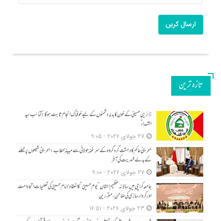
ارسال کریں
تازه ترین
زائرینِ حسینی کے خون کا بدلہ دشمنوں کے لیے خوفناک انجام ثابت ہوگا: کتائب سید
الشہداءؑ
27 جولای 2026 - 9:05
بحرینی حاکم کا دہشت گرد گروہ کے سرغنہ جولانی سے مبینہ خطاب: بحرینی شیعوں پر حملے
کے بدلے شہریت کی آفر
27 جولای 2026 - 9:00
جامعہ کراچی میں سالانہ عظیم الشان “یومِ حسینؑ” کا انعقاد/امام حسینؑ کی تعلیمات اتحادِ امت
اور کردار سازی کی ضامن، مقررین
23 جولای 2026 - 16:51