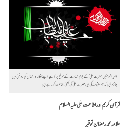
امیر المومنین حضرت علی ؑ کے یوم شہادت کے موقع پر آئیے اپنے افکار و اعمال کی روشنی میں
جائزہ لیں کہ ہم اپنی زندگی میں حضرت علی ؑ کی کتنی اطاعت کر رہے ہیں
قرآن کریم اور اطاعت علی علیہ السلام
علامہ محمد رمضان توقیر