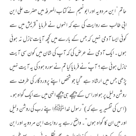
حاتم ‘ ابن مردویہ اور ابو نعیم نے کتاب المعرفہ میں حضرت علی ابن
ابی طالب سے روایت کی ہے کہ انہوں نے فرمایا ”قریش میں سے
کوئی ایسا آدمی نہیں کہ جس کے بارے میں کچھ آیات نازل نہ ہوئی
ہوں۔ ایک آدمی نے عرض کی کہ آپ کی شان میں کون سی آیت
نازل ہوئی ہے؟ آپ ؑ نے فرمایا کیا تم نے سورہ ہود کی یہ آیت نہیں
پڑھی جس میں ارشاد ہے ”کیا جو شخص اپنے پروردگار کی طرف سے
روشن دلیل پر ہو اور اس کے پیچھے ہی پیچھے انہی میں سے ایک گواہ ہو۔
(اس کی تفسیر یہ ہے کہ) ” رسول خدا ﷺ اپنے رب کی روشن دلیل
اور میں ان کا گواہ ہوں“۔ واضح رہے یہ روایت ابن مردویہ اور ابن