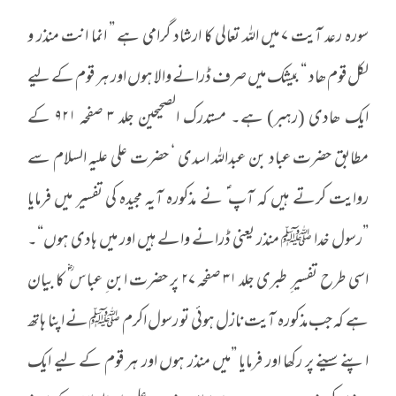
سورہ رعد آیت ۷ میں اللہ تعالی کا ارشاد گرامی ہے ” انما انت منذر و
لکل قوم ھاد “ بیشک میں صرف ڈرانے والا ہوں اور ہر قوم کے لیے
ایک ھادی (رہبر) ہے۔ مستدرک الصحیحین جلد ۳ صفحہ ۹۲۱ کے
مطابق حضرت عباد بن عبداللہ اسدی ‘ حضرت علی علیہ السلام سے
روایت کرتے ہیں کہ آپ ؑ نے مذکورہ آیہ مجیدہ کی تفسیر میں فرمایا
”رسول خدا ﷺ منذر یعنی ڈرانے والے ہیں اور میں ہادی ہوں“۔
اسی طرح تفسیر ِ طبری جلد ۳۱ صفحہ ۲۷ پر حضرت ابن ِ عباس ؓ کا بیان
ہے کہ جب مذکورہ آیت نازل ہوئی تو رسول اکرم ﷺ نے اپنا ہاتھ
اپنے سینے پر رکھا اور فرمایا ”میں منذر ہوں اور ہر قوم کے لیے ایک