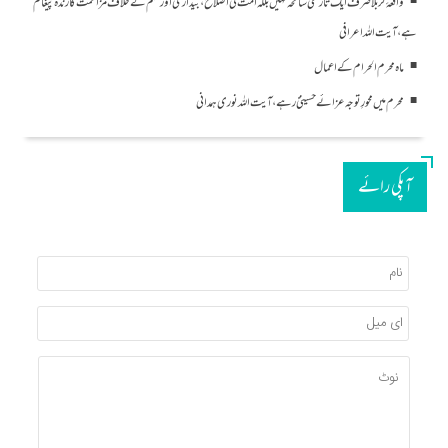
واقعۂ کربلا صرف ایک تاریخی سانحہ نہیں بلکہ امت کی اصلاح، بیداری اور ظلم کے خلاف مزاحمت کا زندہ پیغام
ہے، آیت اللہ اعرافی
ماہ محرم الحرام کے اعمال
محرم میں محورِ توجہ عزائے حسینیؑ رہے ، آیت اللہ نوری ہمدانی
آپکی رائے