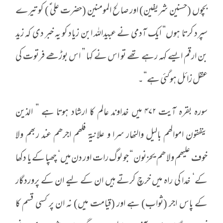
بچوں (حسنین شریفین) اور صالح المومنین (حضرت علی ؑ) کو تیرے
سپرد کرتا ہوں“ ایک آدمی نے عبیداللہ ابن زیاد کو یہ خبر دی کہ زید
بن ارقم ایسے کہہ رہے تھے تو اس نے کہا ” اس بوڑھے فرتوت کی
عقل زائل ہوگئی ہے“۔
سورہ بقرہ آیت ۴۷۲ میں خداوند عالم کا ارشاد ہوتا ہے ” الذین
ینفقون اموالھم بالیل والنھار سرا و علانیۃ فلھم اجرھم عند ربھم ولا
خوف علیھم ولا ھم یحزنون “ جو لوگ رات اور دن میں‘ چھپا کے یا دکھا
کے‘ خدا کی راہ میں خرچ کرتے ہیں ان کے لیے ان کے پروردگار
کے پاس اجر (ثواب) ہے اور (قیامت میں) نہ ان پر کسی قسم کا