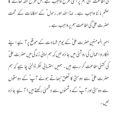
کی اطاعت بھی ہم پر اسی طرح واجب ہے جس طرح اللہ تعالے کا
حکم ماننا واجب ہے۔ لہذا اللہ اور رسول ؐ کے احکامات کے تحت
حضرت علی ؑ کی اطاعت ہم پر واجب ہے۔
امیر المومنین حضرت علی ؑ کے یوم شہادت کے موقع پر آئیے اپنے
افکار و اعمال کی روشنی میں جائزہ لیں کہ ہم اپنی زندگی میں حضرت علی ؑ
کی کتنی اطاعت کر رہے ہیں۔ ہمیں احتسابی نظر ڈالنی چاہیے کہ ہم
حضرت علی ؑ سے دوستی کا تعلق نبھاتے ہوئے آپ ؑ کے دوستوں
سے دوستی اور آپ ؑ کے دشمنوں سے دشمنی رکھتے ہیں؟ آئیے جائزہ
لیں۔