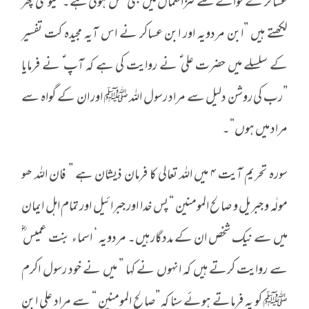
عساکر کے حوالے سے کنزالعمال میں بھی نقل ہوئی ہے۔ سیوطی پھر
لکھتے ہیں ”ابن مردویہ اور ابن عساکر نے اس آیہ مجیدہ کت تفسیر
کے سلسلے میں حضرت علی ؑ نے روایت کی ہے کہ آپ ؑ نے فرمایا
”رب کی روشن دلیل سے مراد رسول اللہ ﷺ اور ان کے گواہ سے
مراد میں ہوں“۔
سورہ تحریم آیت ۴ میں اللہ تعالی کا فرمان ذیشان ہے ” فان اللہ ھو
مولٰہ و جبریل و صالح المومنین “ پس خدا اور جبرائیل اور تمام اہل ایمان
میں سے نیک شخص ان کے مددگار ہیں۔ مردویہ ‘ اسماء بنت عمیس ؓ
سے روایت کرتے ہیں کہ انہوں نے کہا ” میں نے خود رسول اکرم
ﷺ کو یہ فرماتے ہوئے سنا کہ ”صالح المومنین “ سے مراد علی ابن