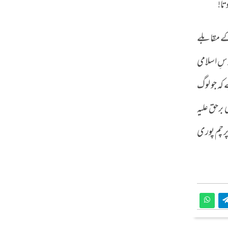
تا!
 کے مقابلے
دسِ اسلامی
کہ جو لوگ
برحق علیہ
پرچم پوری