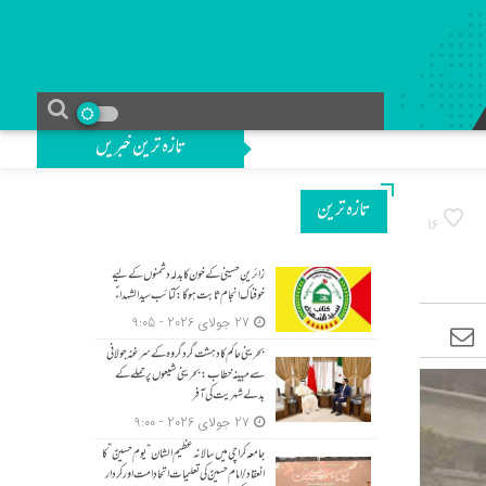
تازہ ترین خبریں
تازه ترین
16
زائرینِ حسینی کے خون کا بدلہ دشمنوں کے لیے
خوفناک انجام ثابت ہوگا: کتائب سید الشہداءؑ
27 جولای 2026 - 9:05
بحرینی حاکم کا دہشت گرد گروہ کے سرغنہ جولانی
سے مبینہ خطاب: بحرینی شیعوں پر حملے کے
بدلے شہریت کی آفر
27 جولای 2026 - 9:00
جامعہ کراچی میں سالانہ عظیم الشان “یومِ حسینؑ” کا
انعقاد/امام حسینؑ کی تعلیمات اتحادِ امت اور کردار