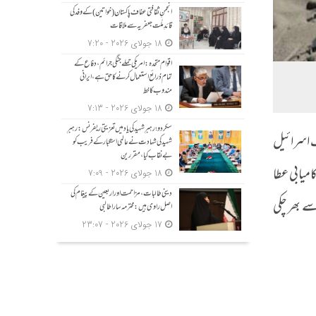
انجمنِ ثقافتی عفاف پاکستان (خواتین) کے وفد کی
قائدِ ملّت جعفریہ سے ملاقات
18 جولای 2026 - 7:20
اقوام متحدہ: امریکی حملے جنگی جرائم، دفاع کے
تمام ذرائع استعمال کرنے کا حق ہے، ایرانی
مندوب کا خط
18 جولای 2026 - 7:13
سکردو؛ رہبرِ شہید کی یاد میں تعزیتی ریفرنس: رہبرِ
یف اسرائیل
شہید کی شہادت نے عالمی استکبار کے فریب کو
بے نقاب کیا، مقررین
امیابی عطا
18 جولای 2026 - 7:09
دینی طالبات، مزاحمت اور اربعین کے پیغام کی
ے بھر چکی
اصل راوی ہیں: محترمہ سارا طالبی
17 جولای 2026 - 23:07