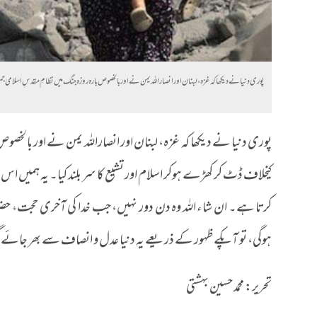
پوری دنیا نے دیکھا کہ غزہ، لبنان اور انصاراللہ یمن نے اور بالخصوص بارہ روزہ جنگ میں نظامِ مقدسِ اسلامی ج
پوری دنیا نے دیکھا کہ غزہ، لبنان اور انصاراللہ یمن نے اور بالخصو
کیخلاف ڈٹ کر کھڑے ہوکر اسلام اور تشیع کا سر بلند کیا۔ یہ ہمیں اس ب
کرتا ہے۔ ان شاء اللہ وہ دن دور نہیں، جب خدا کی آخری حجت، حضرت 
ہوگی، تو آپکے ظہور کے ذریعے یہ دنیا عدل و انصاف سے بھر جائے گی او
تحریر: محمد حسین بہشتی