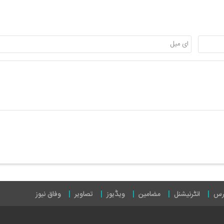
رس
انٹرنیشنل
مضامین
ویڈیوز
تصاویر
وفاق نیوز