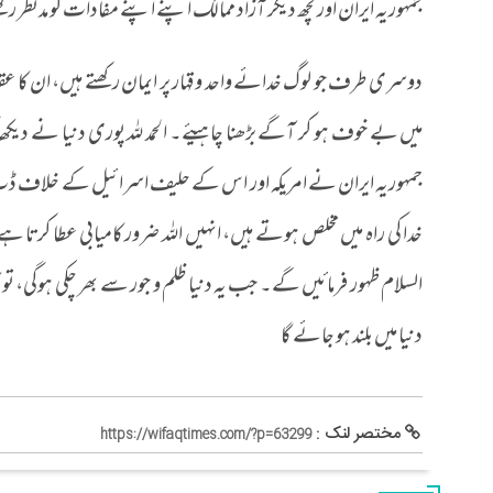
جمہوریہ ایران اور کچھ دیگر آزاد ممالک اپنے اپنے مفادات کو مدنظر رک
دوسری طرف جو لوگ خدائے واحد و قہار پر ایمان رکھتے ہیں، ان کا عقید
میں بے خوف ہو کر آگے بڑھنا چاہیئے۔ الحمد للہ پوری دنیا نے دیکھا 
جمہوریہ ایران نے امریکہ اور اس کے حلیف اسرائیل کے خلاف ڈٹ کر ک
خدا کی راہ میں مخلص ہوتے ہیں، انہیں اللہ ضرور کامیابی عطا کرتا 
السلام ظہور فرمائیں گے۔ جب یہ دنیا ظلم و جور سے بھر چکی ہوگی، 
دنیا میں بلند ہو جائے گا
مختصر لنک :
https://wifaqtimes.com/?p=63299