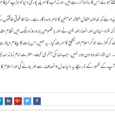
ھتے ہوئے اس کا سامنا کر رہے ہیں، ورنہ کب کا امریکہ پوری دنیا کو ہڑپ کرچکا ہو
ہ ہے کہ خداوندِ متعال ہمیشہ مومنین کا ناصر و مددگار ہے۔ لہٰذا طاغوتی طاقتوں
کہ غزہ، لبنان اور انصاراللہ یمن نے اور بالخصوص بارہ روزہ جنگ میں نظامِ مق
ھڑے ہو کر اسلام اور تشیع کا سر بلند کیا۔ یہ ہمیں اس بات کا پیغام دیتا ہے 
ہے۔ ان شاء اللہ وہ دن دور نہیں، جب خدا کی آخری حجت، حضرت امام زمانہ مہدی 
تو آپ کے ظہور کے ذریعے یہ دنیا عدل و انصاف سے بھر جائے گی اور اسلام کا 