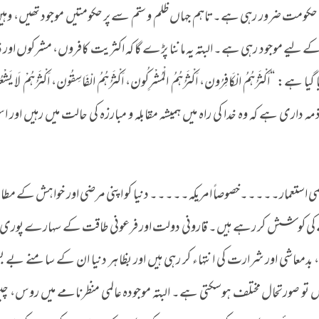
تی حکومت ضرور رہی ہے۔ تاہم جہاں ظلم و ستم سے پر حکومتیں موجود تھیں، وہی
مائی کے لیے موجود رہی ہے۔ البتہ یہ ماننا پڑے گا کہ اکثریت کافروں، مشرکوں اور
ُہُمُ الْکَافِرُون، اَکْثَرُہُمُ الْمُشْرِکُون، اَکْثَرُہُمُ الْفَاسِقُون، اَکْثَرُہُمْ لَا یَش
داری ہے کہ وہ خدا کی راہ میں ہمیشہ مقابلہ و مبارزہ کی حالت میں رہیں اور ا
می استعمار۔۔۔۔۔خصوصاً امریکہ۔۔۔۔۔ دنیا کو اپنی مرضی اور خواہش کے مط
 کوشش کر رہے ہیں۔ قارونی دولت اور فرعونی طاقت کے سہارے پوری دنیا
 بدمعاشی اور شرارت کی انتہاء کر رہی ہیں اور بظاہر دنیا ان کے سامنے بے ب
ہ کریں تو صورتحال مختلف ہوسکتی ہے۔ البتہ موجودہ عالمی منظرنامے میں روس، چ