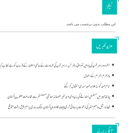
ٹیگز
این مطلب بدون برچسب می باشد.
مزید خبریں
سکردو؛ رہبرِ شہید کی یاد میں تعزیتی ریفرنس: رہبرِ شہید کی شہادت نے عالمی استکبار کے فریب کو بے نقاب کی
ماہ محرم الحرام کے اعمال
امام جمعہ کوئٹہ علامہ جمعہ اسدی انتقال کر گئے
چائلڈ لیبر میں مسلسل اضافے کی بنیادی وجہ غیرمنصفانہ معاشی سسٹم ہے، قائد ملت جعفریہ پاکستان
فیلڈ مارشل عاصم منیر کی دعوت پر لبنانی آرمی چیف کا دورۂ پاکستان، جنگ بندی پر اہم پیش رفت متوقع
آپکی رائے