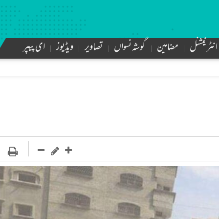
انٹرنیشنل
مضامین
گوشہ نسواں
تصاویر
ویڈیوز
ای پیپر