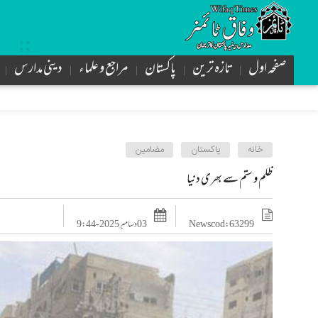
صفحہ اول
تازه ترین
پاکستان
مراجع و علماء
دینی مدارس
خانه
پاکستان
مضامین
ظلم و ستم سے بھری دنیا
News cod : 63299
03 دسامبر 2025 - 9:44