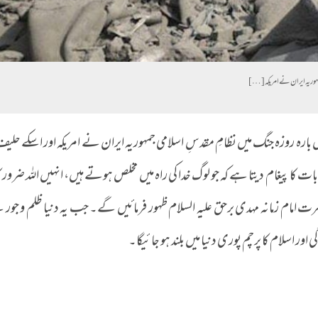
مہوریہ ایران نے امریکہ […]
ص بارہ روزہ جنگ میں نظامِ مقدسِ اسلامی جمہوریہ ایران نے امریکہ اور اسکے حل
ات کا پیغام دیتا ہے کہ جو لوگ خدا کی راہ میں مخلص ہوتے ہیں، انہیں اللہ ضرور ک
امام زمانہ مہدی برحق علیہ السلام ظہور فرمائیں گے۔ جب یہ دنیا ظلم و جور س
ر اسلام کا پرچم پوری دنیا میں بلند ہو جائیگا۔