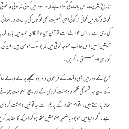
تاریخِ بشریت اس بات کی گواہ ہے کہ ہر دور میں کوئی نہ کوئی طاغو
گوشہ و کنار میں کوئی نہ کوئی الہیٰ شخصیت بھی لوگوں کی ہدایت و رہن
کی رہی ہے۔ اس حوالے سے قرآنِ مجید و فرقانِ حمید میں بارہا فرمایا گیا ہے: “اَکْثَر
آیتیں ہمیں اس جانب متوجہ کرتی ہیں کہ جو لوگ مومن ہیں، ان کی ذمہ 
کوتاہی اور سستی نہ کریں۔
آج کے دور میں بھی وقت کے فرعون و نمرود سمجھے جانے والے عال
کے لیے ہر قسم کی ظلم و دہشت گردی کے ذریعے حکومت جمانے کی
جمانا چاہتے ہیں۔ اقوامِ متحدہ کے پرچم تلے یہ قوتیں دہشت گردی،
ہے۔ اگر دنیا میں موجود باضمیر حکومتیں متحد ہو کر امریکہ کا مقابل