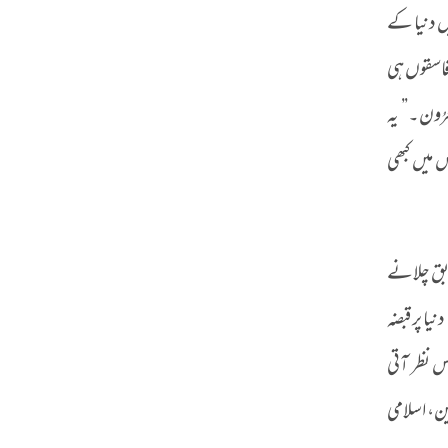
ں دنیا کے
 فاسقوں ہی
ْعُرُون۔” یہ
س میں کبھی
ابق چلانے
 پر قبضہ
س نظر آتی
ین، اسلامی