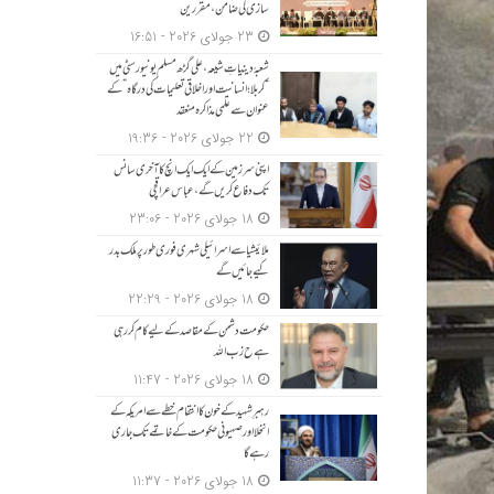
سازی کی ضامن، مقررین
23 جولای 2026 - 16:51
شعبۂ دینیاتِ شیعہ، علی گڑھ مسلم یونیورسٹی میں
“کربلا؛ انسانیت اور اخلاقی تعلیمات کی درگاہ” کے
عنوان سے علمی مذاکرہ منعقد
22 جولای 2026 - 19:36
اپنی سرزمین کے ایک ایک انچ کا آخری سانس
تک دفاع کریں گے، عباس عراقچی
18 جولای 2026 - 23:06
ملائیشیا سے اسرائیلی شہری فوری طور پر ملک بدر
کیے جائیں گے
18 جولای 2026 - 22:29
حکومت دشمن کے مقاصد کے لیے کام کر رہی
ہے ح زب ا للہ
18 جولای 2026 - 11:47
رہبرِ شہید کے خون کا انتقام خطے سے امریکہ کے
انخلا اور صہیونی حکومت کے خاتمے تک جاری
رہے گا
18 جولای 2026 - 11:37