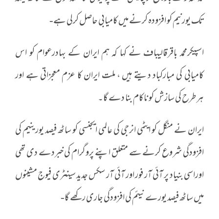
تک یورنیم کو افزودہ کرنے میں کامیابی حاصل کرلی ہے-
اسپیکرمحمد باقرقالیباف نے کہا کہ ہم ایران کے بہادرعوام کو اس
کامیابی کی مبارکباد دیتے ہیں ، ملت ایران کا عزم معجزاتی ہے اور
ہرطرح کی سازش کو ناکام بنا دے گا۔
ایران نے منگل کو ایٹمی انرجی کی عالمی ایجنسی کو ساٹھ فیصد یورینیم کی
افزودگی شروع کرنے سے متعلق اپنے پروگرام کی خبردے دی تھی
اوراسی بنیاد پر آئی آر فور اور آئی آر سکس جدید سینٹری فیوج مشینوں
میں ساٹھ فیصد یورے نیئم کی افزودگی جاری رکھے گا-