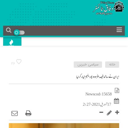
26
خانه
سیاسی خبریں
ایران نے ساٹھ فیصد افزودہ یورینیم تیار کرلیا
News cod : 15658
17 آوریل 2021 - 2:27