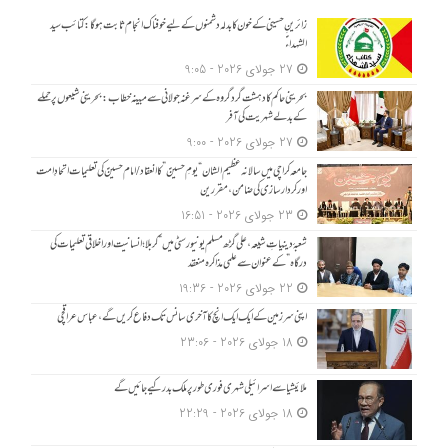
زائرینِ حسینی کے خون کا بدلہ دشمنوں کے لیے خوفناک انجام ثابت ہوگا: کتائب سید
الشہداءؑ
27 جولای 2026 - 9:05
بحرینی حاکم کا دہشت گرد گروہ کے سرغنہ جولانی سے مبینہ خطاب: بحرینی شیعوں پر حملے
کے بدلے شہریت کی آفر
27 جولای 2026 - 9:00
جامعہ کراچی میں سالانہ عظیم الشان “یومِ حسینؑ” کا انعقاد/امام حسینؑ کی تعلیمات اتحادِ امت
اور کردار سازی کی ضامن، مقررین
23 جولای 2026 - 16:51
شعبۂ دینیاتِ شیعہ، علی گڑھ مسلم یونیورسٹی میں “کربلا؛ انسانیت اور اخلاقی تعلیمات کی
درگاہ” کے عنوان سے علمی مذاکرہ منعقد
22 جولای 2026 - 19:36
اپنی سرزمین کے ایک ایک انچ کا آخری سانس تک دفاع کریں گے، عباس عراقچی
18 جولای 2026 - 23:06
ملائیشیا سے اسرائیلی شہری فوری طور پر ملک بدر کیے جائیں گے
18 جولای 2026 - 22:29