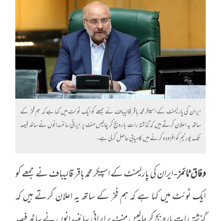
ایران کی پارلیمنٹ کے اسپیکر محمد باقر قالیباف نے جمعے کو ایک ٹوئٹ میں کہا ہے کہ ہم فخر کے
ساتھ یہ اعلان کرتے ہیں کہ گذشتہ رات بارہ بج کر چالیس منٹ پر ایرانی سائنسدانوں نے ساٹھ فیصد
تک یورنیم کو افزودہ کرنے میں کامیابی حاصل کرلی ہے-
وفاق ٹائمز-
ایران کی پارلیمنٹ کے اسپیکر محمد باقر قالیباف نے جمعے کو
ایک ٹوئٹ میں کہا ہے کہ ہم فخر کے ساتھ یہ اعلان کرتے ہیں کہ
گذشتہ رات بارہ بج کر چالیس منٹ پر ایرانی سائنسدانوں نے ساٹھ فیصد