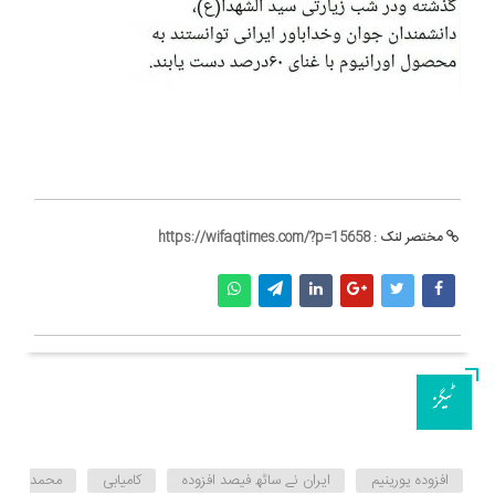
مختصر لنک :
https://wifaqtimes.com/?p=15658
ٹیگز
افزودہ یورینیم
ایران نے ساٹھ فیصد افزودہ
کامیابی
محمد