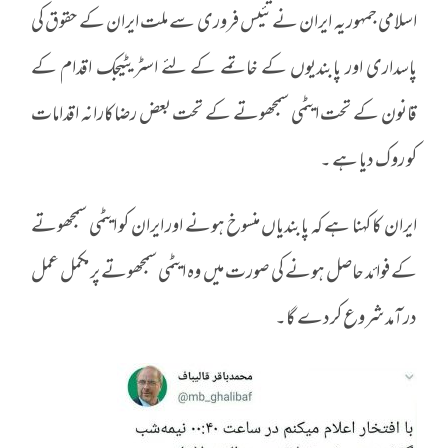
اسلامی جمہوریہ ایران نے تئیس فروری سے ملت ایران کے حقوق کی
پاسداری اور پابندیوں کے خاتمے کے لئے اسٹریٹیجک اقدام کے
قانون کے تحت ایٹمی سمجھوتے کے تحت بعض رضاکارانہ اقدامات
کو روک دیا ہے ۔
ایران کا کہنا ہے کہ پابندیاں منسوخ ہونے اور ایران کو ایٹمی سمجھوتے
کے فوائد حاصل ہونے کی صورت میں وہ ایٹمی سمجھوتے پر مکمل عمل
درآمد شروع کردے گا۔