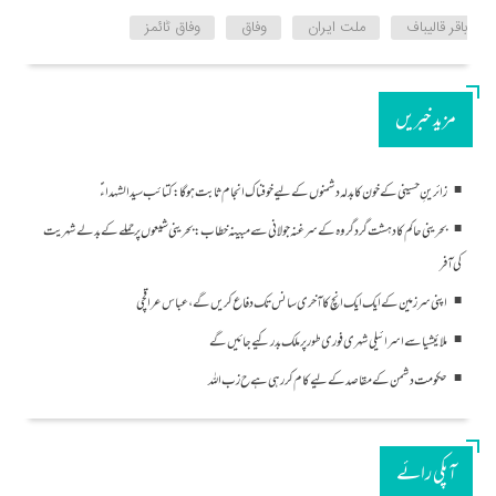
باقر قالیباف
ملت ایران
وفاق
وفاق ٹائمز
مزید خبریں
زائرینِ حسینی کے خون کا بدلہ دشمنوں کے لیے خوفناک انجام ثابت ہوگا: کتائب سید الشہداءؑ
بحرینی حاکم کا دہشت گرد گروہ کے سرغنہ جولانی سے مبینہ خطاب: بحرینی شیعوں پر حملے کے بدلے شہریت
کی آفر
اپنی سرزمین کے ایک ایک انچ کا آخری سانس تک دفاع کریں گے، عباس عراقچی
ملائیشیا سے اسرائیلی شہری فوری طور پر ملک بدر کیے جائیں گے
حکومت دشمن کے مقاصد کے لیے کام کر رہی ہے ح زب ا للہ
آپکی رائے