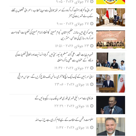
27 جولای 2026 - 9:05
بحرینی حاکم کا دہشت گرد گروہ کے سرغنہ جولانی سے مبینہ خطاب: بحرینی شیعوں پر حملے
کے بدلے شہریت کی آفر
27 جولای 2026 - 9:00
جامعہ کراچی میں سالانہ عظیم الشان “یومِ حسینؑ” کا انعقاد/امام حسینؑ کی تعلیمات اتحادِ امت
اور کردار سازی کی ضامن، مقررین
23 جولای 2026 - 16:51
شعبۂ دینیاتِ شیعہ، علی گڑھ مسلم یونیورسٹی میں “کربلا؛ انسانیت اور اخلاقی تعلیمات کی
درگاہ” کے عنوان سے علمی مذاکرہ منعقد
22 جولای 2026 - 19:36
اپنی سرزمین کے ایک ایک انچ کا آخری سانس تک دفاع کریں گے، عباس عراقچی
18 جولای 2026 - 23:06
ملائیشیا سے اسرائیلی شہری فوری طور پر ملک بدر کیے جائیں گے
18 جولای 2026 - 22:29
حکومت دشمن کے مقاصد کے لیے کام کر رہی ہے ح زب ا للہ
18 جولای 2026 - 11:47