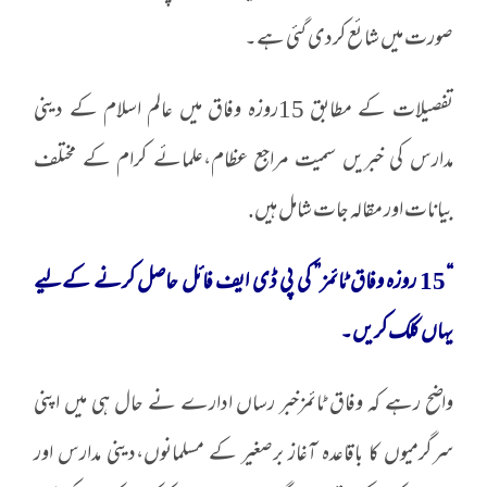
صورت میں شائع کردی گئی ہے۔
تفصیلات کے مطابق 15روزہ وفاق میں عالم اسلام کے دینی
مدارس کی خبریں سمیت مراجع عظام،علمائے کرام کے مختلف
بیانات اور مقالہ جات شامل ہیں.
“15 روزہ وفاق ٹائمز” کی پی ڈی ایف فائل حاصل کرنے کےلیے
یہاں کلک کریں۔
واضح رہے کہ وفاق ٹائمزخبر رساں ادارے نے حال ہی میں اپنی
سرگرمیوں کا باقاعدہ آغاز برصغیر کے مسلمانوں،دینی مدارس اور