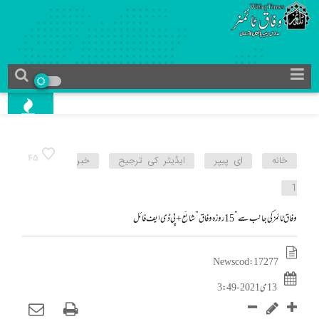
45
خانه
ای پیپر
ایڈیٹر کی ترجیح
خبر
1
وفاق ٹائمز کی جانب سے”15 روزہ وفاق” شائع+ پی ڈی ایف فائل
News cod : 17277
13 می 2021 - 3:49