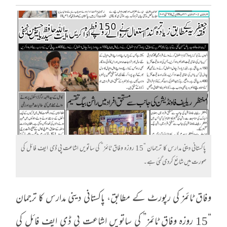
پاکستانی دینی مدارس کا ترجمان “15 روزہ وفاق ٹائمز” کی ساتویں اشاعت پی ڈی ایف فائل کی
صورت میں شائع کردی گئی ہے۔
وفاق ٹائمز کی رپورٹ کے مطابق، پاکستانی دینی مدارس کا ترجمان
“15 روزہ وفاق ٹائمز” کی ساتویں اشاعت پی ڈی ایف فائل کی