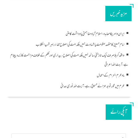
مزید خبریں
ایران و امریکا معاہدہ، اسلام آباد مفاہمتی یادداشت کا متن
امام حسینؑ کا مقصد حکومت یا شہادت نہیں بلکہ امت کی اصلاح تھا: رہبرِ شہید انقلاب
واقعۂ کربلا صرف ایک تاریخی سانحہ نہیں بلکہ امت کی اصلاح، بیداری اور ظلم کے خلاف مزاحمت کا زندہ پیغام
ہے، آیت اللہ اعرافی
ماہ محرم الحرام کے اعمال
محرم میں محورِ توجہ عزائے حسینیؑ رہے ، آیت اللہ نوری ہمدانی
آپکی رائے