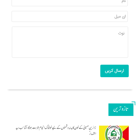
ارسال کریں
تازه ترین
زائرینِ حسینی کے خون کا بدلہ دشمنوں کے لیے خوفناک انجام ثابت ہوگا: کتائب سید
الشہداءؑ