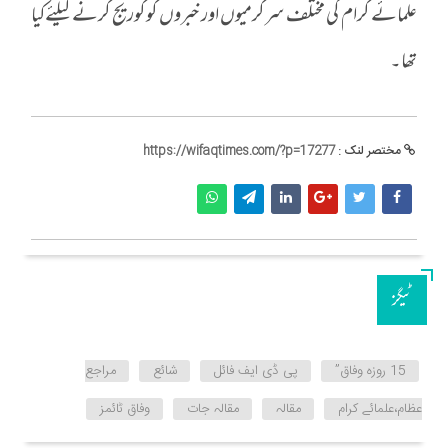
علمائے کرام کی مختلف سرگرمیوں اور خبروں کو کوریج کرنے کیلئےکیا
تھا۔
مختصر لنک :
https://wifaqtimes.com/?p=17277
ٹیگز
15 روزہ وفاق”
پی ڈی ایف فائل
شائع
مراجع
عظام،علمائے کرام
مقالہ
مقالہ جات
وفاق ٹائمز