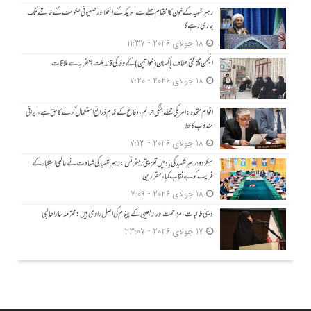
رہبرِ شہید کے خون کا انتقام خطے سے امریکہ کے انخلا اور صہیونی حکومت کے خاتمے تک
جاری رہے گا
18 جولای 2026 - 11:37
انجمنِ ثقافتی عفاف پاکستان (خواتین) کے وفد کی قائدِ ملّت جعفریہ سے ملاقات
18 جولای 2026 - 7:20
اقوام متحدہ: امریکی حملے جنگی جرائم، دفاع کے تمام ذرائع استعمال کرنے کا حق ہے، ایرانی
مندوب کا خط
18 جولای 2026 - 7:13
سکردو؛ رہبرِ شہید کی یاد میں تعزیتی ریفرنس: رہبرِ شہید کی شہادت نے عالمی استکبار کے
فریب کو بے نقاب کیا، مقررین
18 جولای 2026 - 7:09
دینی طالبات، مزاحمت اور اربعین کے پیغام کی اصل راوی ہیں: محترمہ سارا طالبی
17 جولای 2026 - 23:07