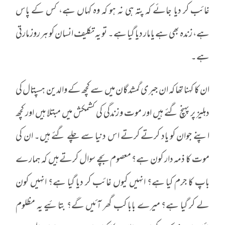
غائب کر دیا جائے کہ پتہ ہی نہ ہو کہ وہ کہاں ہے، کس کے پاس
ہے، زندہ بھی ہے یا مار دیا گیا ہے۔ تو یہ تکلیف انسان کو ہر روز مارتی
ہے۔
ان کا کہنا تھا کہ ان جبری گمشدگان میں سے کچھ کے والدین ہسپتال کی
دہلیز پر پہنچ گئے ہیں اور موت و زندگی کی کشمکش میں مبتلا ہیں اور کچھ
اپنے جوان کو یاد کرتے کرتے اس دنیا سے چلے گئے ہیں۔ ان کی
موت کا ذمہ دار کون ہے؟ معصوم بچے سوال کرتے ہیں کہ ہمارے
باپ کا جرم کیا ہے؟ انہیں کیوں غائب کر دیا گیا ہے؟ انہیں کون
لے کر گیا ہے؟ میرے بابا کب گھر آئیں گے؟ بتائیے یہ مظلوم