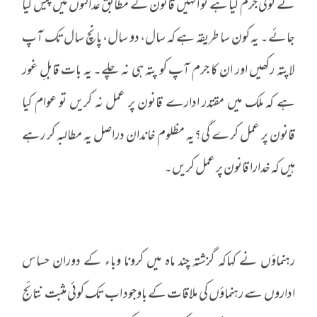
نے کوئی جرم کیا ہے تو انہیں قانون کے مطابق عدالتوں میں پیش کیا
جائے۔ یہ کون سا طریقہ ہے کہ سال، دو سال، پانچ سال تک آپ
لاپتہ رکھیں اور ان کا جرم آپ کو پتہ ہی نہ چلے۔ یہ بات قابلِ غور
ہے کہ ملک میں مقتدر ادارے قانون پر عمل نہ کریں تو عوام کیا
قانون پر عمل کرے گی؟یہ مظلوم خاندان دراصل یہ مطالبہ کر رہے
ہیں کہ خدارا قانون پر عمل کریں۔
رہنماؤں نے کہاکہ گزشتہ چند ماہ میں کرونا وباء کے دوران حساس
اداروں سے رہنماؤں کی ملاقات کے باوجود اب تک کوئی مثبت نتائج