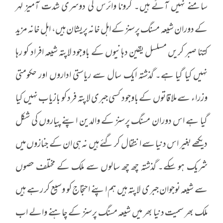
سامنے نہیں آئے ہیں۔ کرونا وائرس کی دوسری شدت آمیز لہر
کے دوران شیعہ مسنگ پرسنز کے اہل خانہ پریشان ہیں، اہل خانہ مزید
کتنا صبر کریں مسلسل یقین دہانیوں کے باوجود لاپتہ شیعہ افراد کو رہا
نہیں کیا گیا ہے۔ گذشتہ ایک سال سے ریاستی اداروں اور حکومتی
وزراء سے ملاقاتوں کے باوجود کسی جبری لاپتہ فرد کو بازیاب نہیں کیا
گیا ہے اس دوران مسنگ پرسنز کے والدین اپنے پیاروں کی شکل
دیکھے بغیر اس دنیا سے انتقال کر گئے ہیں نہ ہی ان کے جنازوں میں
شریک ہو سکے۔ گذشتہ چھ چھ سالوں سے ملک کے مختلف حصوں
سے شیعہ نوجوان جبری لاپتہ ہیں ہم اپنے احتجاج کو وسیع کر رہے ہیں
ملک بھر سمیت دنیا بھر میں شیعہ مسنگ پرسنز کے چاہنے والے اب