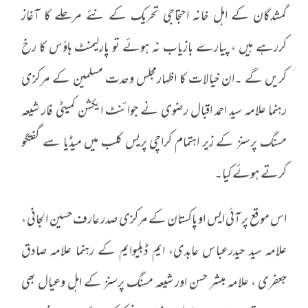
گمشدگان کے اہل خانہ احتجاجی تحریک کے نئے مرحلے کا آغاز
کررہے ہیں ، پیارے بازیاب نہ ہوئے تو پارلیمنٹ ہاؤس کا رخ
کریں گے ۔ان خیالات کا اظہارمجلس وحدت مسلمین کے مرکزی
رہنما علامہ سید احمد اقبال رضوی نے جوائنٹ ایکشن کمیٹی فار شیعہ
مسنگ پرسنز کے زیر اہتمام کراچی پریس کلب میں میڈیا سے گفتگو
کرتے ہوئے کیا۔
اس موقع پر آئی ایس او پاکستان کے مرکزی صدر عارف حسین الجانی ،
علامہ سید حیدرعباس عابدی، ایم ڈبلیوایم کے رہنما علامہ صادق
جعفری ، علامہ مبشر حسن اور شیعہ مسنگ پرسنز کے اہل وعیال بھی