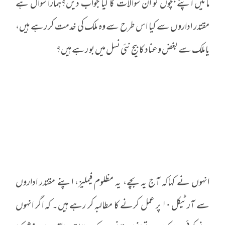
مائیں اپنے بچوں کو ان سوالات کا کیا جواب دیں؟ہمارا سوال ہے
مقتدر اداروں سے کیا اس طرح سے وہ ملک کی خدمت کر رہے ہیں،
یا ملک سے بغض و عناد کا بیج نئی نسل میں بو رہے ہیں؟
انہوں نے کہاکہ آج یہ بچے، یہ مظلوم فیملیز، اپنے مقتدر اداروں
سے آرٹیکل ۱۰ پر عمل کرنے کا مطالبہ کر رہے ہیں۔ کہ اگر انہوں