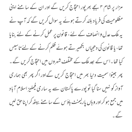
مزار پر شام ۳ بجے بھرپور احتجاج کریں گے اور ان کے سامنے اپنی
مظلومیت کی فریاد بلند کرتے ہوئے یہ سوال کریں گے کہ آپ نے
یہ ملک عدل و انصاف کے لئے، قانون پر عمل کرنے کے لئے بنایا
تھا، یا قانون کی دھجیاں بکھیرتے ہوئے ظلم کرنے کے لئےتاسیس
کیا تھا۔اس کے بعد ملک کے مختلف شہروں میں احتجاج کریں گے۔
پھر جینوا سمیت دنیا بھر میں احتجاج کریں گےاور اگر پھر بھی ہماری
آواز کو نہیں سنا گیا تو پورے پاکستان سے یہ ساری فیملیز اسلام آباد
میں جمع ہو کر اور وہاں پارلیمنٹ ہاؤس کے سامنے بیٹھ کر اپنا حق لیں
گے۔