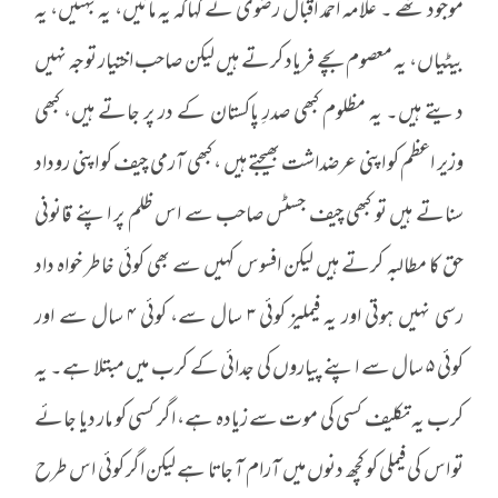
موجود تھے ۔ علامہ احمد اقبال رضوی نے کہاکہ یہ مائیں، یہ بہنیں، یہ
بیٹیاں، یہ معصوم بچے فریاد کرتے ہیں لیکن صاحب اختیار توجہ نہیں
دیتے ہیں۔ یہ مظلوم کبھی صدرِ پاکستان کے در پر جاتے ہیں، کبھی
وزیر اعظم کو اپنی عرضداشت بھیجتے ہیں ، کبھی آرمی چیف کو اپنی روداد
سناتے ہیں تو کبھی چیف جسٹس صاحب سے اس ظلم پر اپنے قانونی
حق کا مطالبہ کرتے ہیں لیکن افسوس کہیں سے بھی کوئی خاطر خواہ داد
رسی نہیں ہوتی اور یہ فیملیز کوئی ۳ سال سے، کوئی ۴ سال سے اور
کوئی ۵ سال سے اپنے پیاروں کی جدائی کے کرب میں مبتلا ہے۔ یہ
کرب یہ تکلیف کسی کی موت سے زیادہ ہے، اگر کسی کو مار دیا جائے
تو اس کی فیملی کو کچھ دنوں میں آرام آ جاتا ہے لیکن اگر کوئی اس طرح