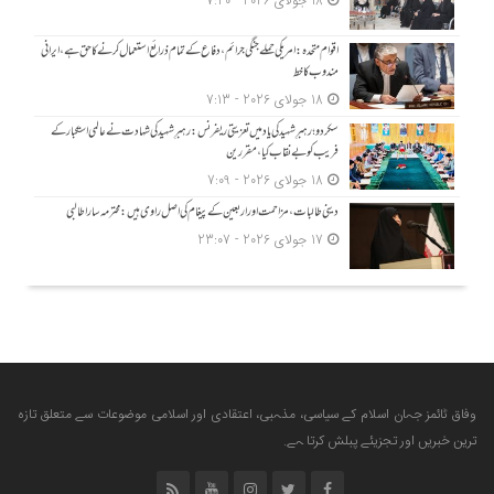
18 جولای 2026 - 7:20
اقوام متحدہ: امریکی حملے جنگی جرائم، دفاع کے تمام ذرائع استعمال کرنے کا حق ہے، ایرانی
مندوب کا خط
18 جولای 2026 - 7:13
سکردو؛ رہبرِ شہید کی یاد میں تعزیتی ریفرنس: رہبرِ شہید کی شہادت نے عالمی استکبار کے
فریب کو بے نقاب کیا، مقررین
18 جولای 2026 - 7:09
دینی طالبات، مزاحمت اور اربعین کے پیغام کی اصل راوی ہیں: محترمہ سارا طالبی
17 جولای 2026 - 23:07
وفاق ٹائمز جہان اسلام کے سیاسی، مذہبی، اعتقادی اور اسلامی موضوعات سے متعلق تازہ
ترین خبریں اور تجزیئے پبلش کرتا ہے.