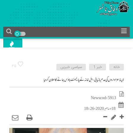
35
خانه
خبر 1
سیاسی خبریں
لاپتہ عزاداروں کی عدم بازیابی ، اہل خانہ نے پارلیمنٹ ہاؤس جانےکا اعلان کردیا
News cod : 5913
18 دسامبر 2020 - 18:26