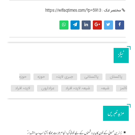
مختصر لنک :
https://wifaqtimes.com/?p=5913
ٹیگز
پاکستان
پاکستانی
جبری لاپتہ
حوزہ
حوزہ
ٹائمز
شیعہ
شیعہ لاپتہ افراد
عزاداروں
لاپتہ افراد
مزید خبریں
زائرینِ حسینی کے خون کا بدلہ دشمنوں کے لیے خوفناک انجام ثابت ہوگا: کتائب سید الشہداءؑ