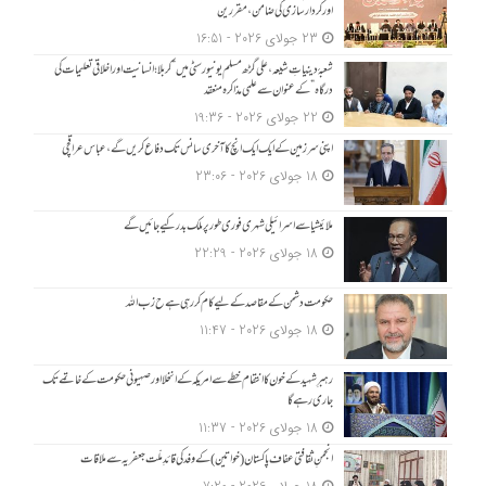
اور کردار سازی کی ضامن، مقررین
23 جولای 2026 - 16:51
شعبۂ دینیاتِ شیعہ، علی گڑھ مسلم یونیورسٹی میں “کربلا؛ انسانیت اور اخلاقی تعلیمات کی
درگاہ” کے عنوان سے علمی مذاکرہ منعقد
22 جولای 2026 - 19:36
اپنی سرزمین کے ایک ایک انچ کا آخری سانس تک دفاع کریں گے، عباس عراقچی
18 جولای 2026 - 23:06
ملائیشیا سے اسرائیلی شہری فوری طور پر ملک بدر کیے جائیں گے
18 جولای 2026 - 22:29
حکومت دشمن کے مقاصد کے لیے کام کر رہی ہے ح زب ا للہ
18 جولای 2026 - 11:47
رہبرِ شہید کے خون کا انتقام خطے سے امریکہ کے انخلا اور صہیونی حکومت کے خاتمے تک
جاری رہے گا
18 جولای 2026 - 11:37
انجمنِ ثقافتی عفاف پاکستان (خواتین) کے وفد کی قائدِ ملّت جعفریہ سے ملاقات