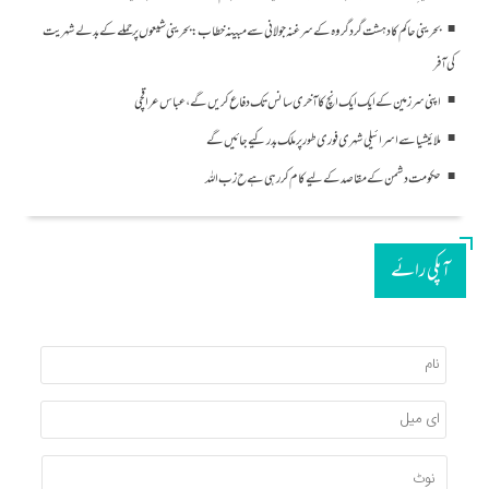
بحرینی حاکم کا دہشت گرد گروہ کے سرغنہ جولانی سے مبینہ خطاب: بحرینی شیعوں پر حملے کے بدلے شہریت
کی آفر
اپنی سرزمین کے ایک ایک انچ کا آخری سانس تک دفاع کریں گے، عباس عراقچی
ملائیشیا سے اسرائیلی شہری فوری طور پر ملک بدر کیے جائیں گے
حکومت دشمن کے مقاصد کے لیے کام کر رہی ہے ح زب ا للہ
آپکی رائے