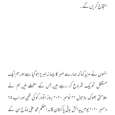
احتجاج کریں گے۔
انہوں نے مزید کہا کہ ہمارے صبر کا پیمانہ لبریز ہو گیا ہے اور ہم ایک
مستقل تحریک شروع کر رہے ہیں جس کے سلسلے میں ہم نے
علامتی بھوک ہڑتال ۲۲ نومبر ۲۰۲۰ بروز اتوار کو کی تھی اور اب ۲۵
دسمبر ۲۰۲۰ یومِ پیدائش بانی پاکستان قائد اعظم محمد علی جناح ان کے