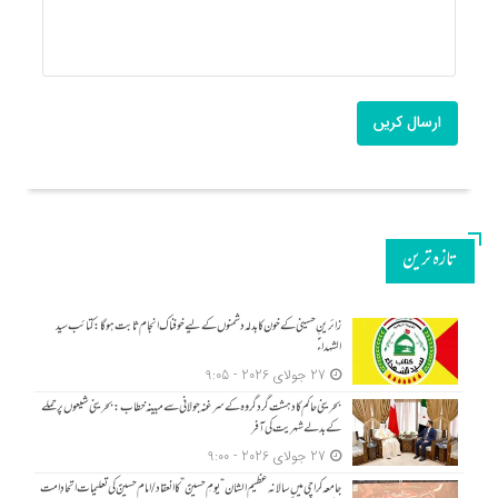
ارسال کریں
تازه ترین
زائرینِ حسینی کے خون کا بدلہ دشمنوں کے لیے خوفناک انجام ثابت ہوگا: کتائب سید
الشہداءؑ
27 جولای 2026 - 9:05
بحرینی حاکم کا دہشت گرد گروہ کے سرغنہ جولانی سے مبینہ خطاب: بحرینی شیعوں پر حملے
کے بدلے شہریت کی آفر
27 جولای 2026 - 9:00
جامعہ کراچی میں سالانہ عظیم الشان “یومِ حسینؑ” کا انعقاد/امام حسینؑ کی تعلیمات اتحادِ امت