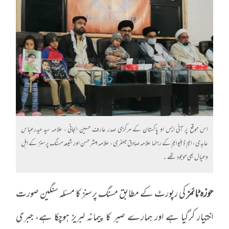
اس موقع پر آئی ایس او پاکستان کے مرکزی صدر عارف حسین الجانی ، علامہ سید حیدرعباس
عابدی، ایم ڈبلیوایم کے رہنما علامہ صادق جعفری ، علامہ مبشر حسن اور شیعہ مسنگ پرسنز کے اہل
وعیال بھی موجود تھے ۔
حوزہ ٹائمز
کی رپورٹ کے مطابق مسنگ پرسنز کا مسئلہ سنگین صورت
اختیار کرگیا ہے اور ہمارے صبر کا پیمانہ لبریز ہوچکا ہے، جبری