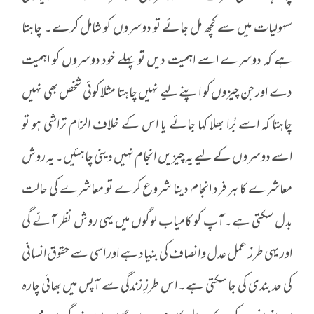
سہولیات میں سے کچھ مل جائے تو دوسروں کو شامل کرے۔ چاہتا
ہے کہ دوسرے اسے اہمیت دیں تو پہلے خود دوسروں کو اہمیت
دے اور جن چیزوں کو اپنے لیے نہیں چاہتا مثلا کوئی شخص بھی نہیں
چاہتا کہ اسے بُرا بھلا کہا جائے یا اس کے خلاف الزام تراشی ہو تو
اسے دوسروں کے لیے یہ چیزیں انجام نہیں دینی چاہئیں۔ یہ روش
معاشرے کا ہر فرد انجام دینا شروع کرے تو معاشرے کی حالت
بدل سکتی ہے۔آپ کو کامیاب لوگوں میں یہی روش نظر آئے گی
اور یہی طرز عمل عدل و انصاف کی بنیاد ہے اور اسی سے حقوق انسانی
کی حد بندی کی جا سکتی ہے۔ اس طرزِ زندگی سے آپس میں بھائی چارہ