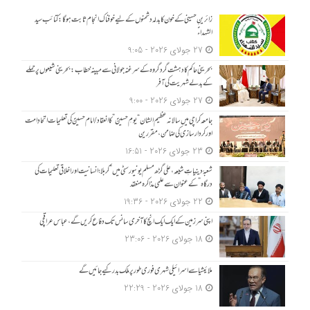
زائرینِ حسینی کے خون کا بدلہ دشمنوں کے لیے خوفناک انجام ثابت ہوگا: کتائب سید
الشہداءؑ
27 جولای 2026 - 9:05
بحرینی حاکم کا دہشت گرد گروہ کے سرغنہ جولانی سے مبینہ خطاب: بحرینی شیعوں پر حملے
کے بدلے شہریت کی آفر
27 جولای 2026 - 9:00
جامعہ کراچی میں سالانہ عظیم الشان “یومِ حسینؑ” کا انعقاد/امام حسینؑ کی تعلیمات اتحادِ امت
اور کردار سازی کی ضامن، مقررین
23 جولای 2026 - 16:51
شعبۂ دینیاتِ شیعہ، علی گڑھ مسلم یونیورسٹی میں “کربلا؛ انسانیت اور اخلاقی تعلیمات کی
درگاہ” کے عنوان سے علمی مذاکرہ منعقد
22 جولای 2026 - 19:36
اپنی سرزمین کے ایک ایک انچ کا آخری سانس تک دفاع کریں گے، عباس عراقچی
18 جولای 2026 - 23:06
ملائیشیا سے اسرائیلی شہری فوری طور پر ملک بدر کیے جائیں گے
18 جولای 2026 - 22:29