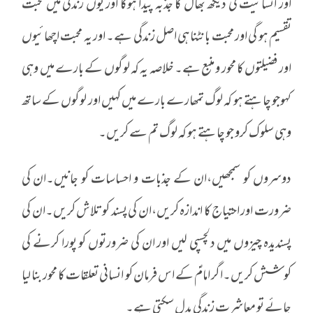
اور انسانیت کی دیکھ بھال کا جذبہ پیدا ہوگا اور یوں زندگی میں محبت
تقسیم ہو گی اور محبت بانٹنا ہی اصل زندگی ہے۔ اور یہ محبت اچھائیوں
اور فضیلتوں کا محور و منبع ہے۔ خلاصہ یہ کہ لوگوں کے بارے میں وہی
کہوجو چاہتے ہو کہ لوگ تمھارے بارے میں کہیں اور لوگوں کے ساتھ
وہی سلوک کرو جو چاہتے ہو کہ لوگ تم سے کریں۔
دوسروں کو سمجھیں،ان کے جذبات و احساسات کو جانیں۔ان کی
ضرورت اور احتیاج کا اندازہ کریں،ان کی پسند کو تلاش کریں۔ان کی
پسندیدہ چیزوں میں دلچسپی لیں اور ان کی ضرورتوں کو پورا کرنے کی
کوشش کریں۔اگر امامؑ کے اس فرمان کو انسانی تعلقات کا محور بنا لیا
جائے تو معاشرت زندگی بدل سکتی ہے۔