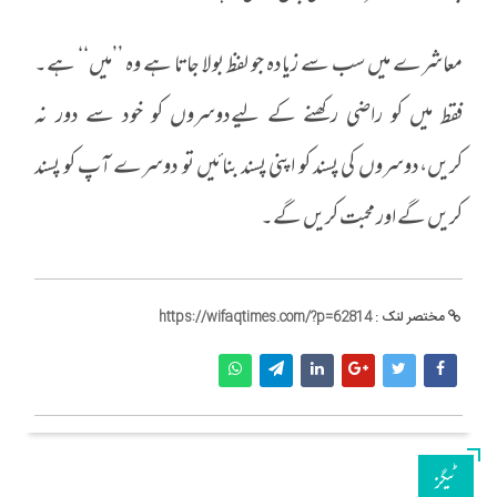
معاشرے میں سب سے زیادہ جو لفظ بولا جاتا ہے وہ ’’میں‘‘ ہے۔
فقط میں کو راضی رکھنے کے لیےدوسروں کو خود سے دور نہ
کریں،دوسروں کی پسند کو اپنی پسند بنائیں تو دوسرے آپ کو پسند
کریں گے اور محبت کریں گے۔
مختصر لنک :
https://wifaqtimes.com/?p=62814
ٹیگز