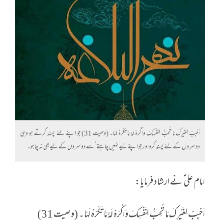
اَحْبِبْ لِغَيْرِكَ مَا تُحِبُّ لِنَفْسِكَ وَاكْرَهْ لَهٗ مَا تَكْرَهُ لَهَا۔ (وصیت 31) جو اپنے لئے پسند کرتے ہو وہی
دوسروں کے لئے پسند کرواور جو اپنے لیے نہیں چاہتے اُسے دوسروں کے لیےبھی نہ چاہو۔
امام علی ؑ نے ارشاد فرمایا:
اَحْبِبْ لِغَيْرِكَ مَا تُحِبُّ لِنَفْسِكَ وَاكْرَهْ لَهٗ مَا تَكْرَهُ لَهَا۔ (وصیت 31)