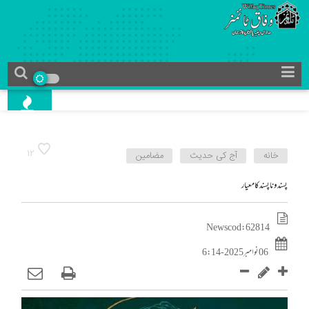
12
خانه
آج کی حدیث
مضامین
پسند و ناپسند کا معیار
News cod : 62814
06 نوامبر 2025 - 6:14