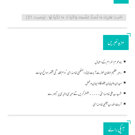
اَحْبِبْ لِغَيْرِكَ مَا تُحِبُّ لِنَفْسِكَ وَاكْرَهْ لَهٗ مَا تَكْرَهُ لَهَا۔ (وصیت 31)
مزید خبریں
ماہ محرم الحرام کے اعمال
رہبر عظیم الشان حضرت آیت اﷲ العظمیٰ خامنہ ای ” دام ظلہ ” کی مختصر سوانح حیات
میدان و خیابان جلوہ گاہ ایمان و عمل
شہید سید علی خامنہ ایؒ۔۔۔۔۔ لشکر کریں گے میری دلیری پر تبصرے
آیت اللہ سید مجتبی خامنہ ای
آپکی رائے