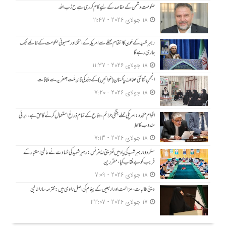
حکومت دشمن کے مقاصد کے لیے کام کر رہی ہے ح زب ا للہ
18 جولای 2026 - 11:47
رہبرِ شہید کے خون کا انتقام خطے سے امریکہ کے انخلا اور صہیونی حکومت کے خاتمے تک
جاری رہے گا
18 جولای 2026 - 11:37
انجمنِ ثقافتی عفاف پاکستان (خواتین) کے وفد کی قائدِ ملّت جعفریہ سے ملاقات
18 جولای 2026 - 7:20
اقوام متحدہ: امریکی حملے جنگی جرائم، دفاع کے تمام ذرائع استعمال کرنے کا حق ہے، ایرانی
مندوب کا خط
18 جولای 2026 - 7:13
سکردو؛ رہبرِ شہید کی یاد میں تعزیتی ریفرنس: رہبرِ شہید کی شہادت نے عالمی استکبار کے
فریب کو بے نقاب کیا، مقررین
18 جولای 2026 - 7:09
دینی طالبات، مزاحمت اور اربعین کے پیغام کی اصل راوی ہیں: محترمہ سارا طالبی
17 جولای 2026 - 23:07