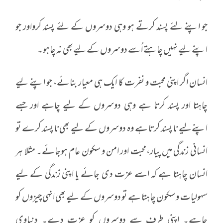
جو اپنے لئے پسند کرتے ہو وہی دوسروں کے لئے پسند کرواور جو
اپنے لیے نہیں چاہتے اُسے دوسروں کے لیےبھی نہ چاہو۔
انسان اگر اپنی محبت و نفرت کا ایک ہی معیار بنائے، جو اپنے لیے
چاہتا اور پسند کرتا ہے وہی دوسروں کے لیے چاہے اور جسے
اپنےلیے نا پسند کرتا ہے وہ دوسروں کے لیے بھی نا پسند کرے تو
انسانی زندگی میں پیار،محبت اور امن و سکون عام ہوجائے۔ مثلا ہر
انسان چاہتا ہے کہ اسے عزت دی جائے یا اپنی زندگی کے لیے
سہولیات و سکون چاہتا ہے تو دوسروں کے لیے بھی انہی چیزوں کو
چاہے۔ اپنی طرف سے دوسروں کو عزت دے۔ دنیاوی