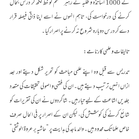
کے 1000 اساتذہ و طلبہ نے رہبر معظم کو خط لکھ کر درس بحال
کرنے کی درخواست کی، تاہم انہوں نے اسے اپنا ذاتی فیصلہ قرار
دے کر درس دوبارہ شروع نہ کرنے پر اصرار کیا۔
تالیفات و علمی کارنامے:
تدریس سے قبل وہ اپنے علمی مباحث کو تحریر شکل دیتے اور بعد
ازاں انہیں ترتیب دیتے ہیں۔ ان کی فقہی و اصولی تحقیقات کی متعدد
جلدیں اشاعت کے لیے تیار ہیں۔ شاگردوں نے ان کی تقریرات کو
شائع کرنے کی کوشش کی، لیکن ان کے اصرار پر فی الحال صرف
خاص علما تک محدود ہیں۔ والد ماجد کی ہدایت پر “حاشیہ بر عروۃ الوثقی”