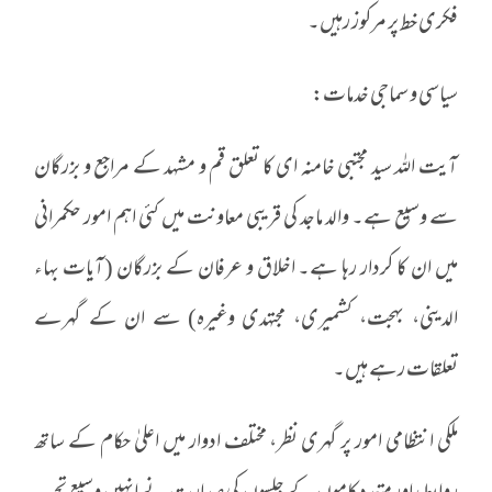
فکری خط پر مرکوز رہیں۔
سیاسی و سماجی خدمات:
آیت اللہ سید مجتبی خامنہ ای کا تعلق قم و مشہد کے مراجع و بزرگان
سے وسیع ہے۔ والد ماجد کی قریبی معاونت میں کئی اہم امور حکمرانی
میں ان کا کردار رہا ہے۔ اخلاق و عرفان کے بزرگان (آیات بہاء
الدینی، بہجت، کشمیری، مجتہدی وغیرہ) سے ان کے گہرے
تعلقات رہے ہیں۔
ملکی انتظامی امور پر گہری نظر، مختلف ادوار میں اعلیٰ حکام کے ساتھ