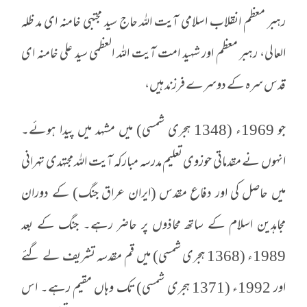
رہبر معظم انقلاب اسلامی آیت اللہ حاج سید مجتبی خامنہ ای مد ظلہ
العالی، رہبر معظم اور شہید امت آیت اللہ العظمی سید علی خامنہ ای
قدس سرہ کے دوسرے فرزند ہیں،
جو 1969ء (1348 ہجری شمسی) میں مشہد میں پیدا ہوئے۔
انہوں نے مقدماتی حوزوی تعلیم مدرسہ مبارکہ آیت اللہ مجتہدی تہرانی
میں حاصل کی اور دفاع مقدس (ایران عراق جنگ) کے دوران
مجاہدین اسلام کے ساتھ محاذوں پر حاضر رہے۔ جنگ کے بعد
1989ء (1368 ہجری شمسی) میں قم مقدسہ تشریف لے گئے
اور 1992ء (1371 ہجری شمسی) تک وہاں مقیم رہے۔ اس