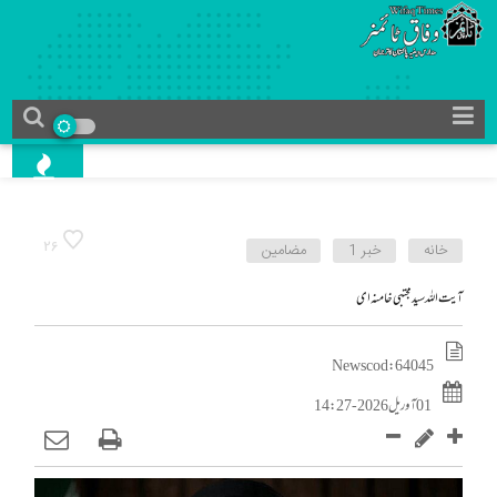
26
خانه
خبر 1
مضامین
آیت اللہ سید مجتبی خامنہ ای
News cod : 64045
01 آوریل 2026 - 14:27