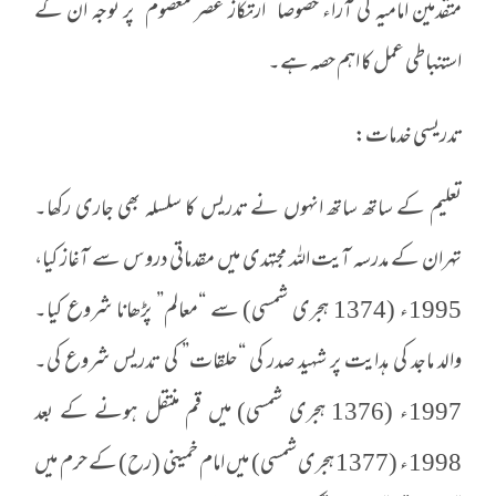
متقدمین امامیہ کی آراء خصوصاً “ارتکاز عصر معصوم” پر توجہ ان کے
استنباطی عمل کا اہم حصہ ہے۔
تدریسی خدمات:
تعلیم کے ساتھ ساتھ انہوں نے تدریس کا سلسلہ بھی جاری رکھا۔
تہران کے مدرسہ آیت اللہ مجتہدی میں مقدماتی دروس سے آغاز کیا،
1995ء (1374 ہجری شمسی) سے “معالم” پڑھانا شروع کیا۔
والد ماجد کی ہدایت پر شہید صدر کی “حلقات” کی تدریس شروع کی۔
1997ء (1376 ہجری شمسی) میں قم منتقل ہونے کے بعد
1998ء (1377 ہجری شمسی) میں امام خمینی (رح) کے حرم میں