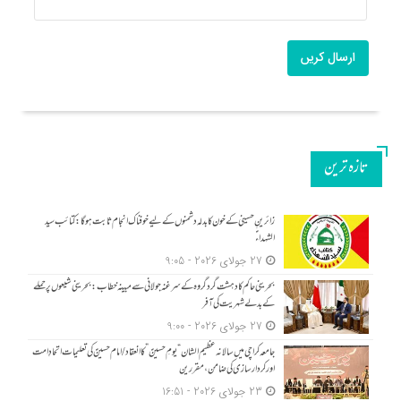
ارسال کریں
تازه ترین
زائرینِ حسینی کے خون کا بدلہ دشمنوں کے لیے خوفناک انجام ثابت ہوگا: کتائب سید
الشہداءؑ
27 جولای 2026 - 9:05
بحرینی حاکم کا دہشت گرد گروہ کے سرغنہ جولانی سے مبینہ خطاب: بحرینی شیعوں پر حملے
کے بدلے شہریت کی آفر
27 جولای 2026 - 9:00
جامعہ کراچی میں سالانہ عظیم الشان “یومِ حسینؑ” کا انعقاد/امام حسینؑ کی تعلیمات اتحادِ امت
اور کردار سازی کی ضامن، مقررین
23 جولای 2026 - 16:51