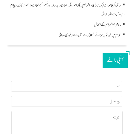
واقعۂ کربلا صرف ایک تاریخی سانحہ نہیں بلکہ امت کی اصلاح، بیداری اور ظلم کے خلاف مزاحمت کا زندہ پیغام
ہے، آیت اللہ اعرافی
ماہ محرم الحرام کے اعمال
محرم میں محورِ توجہ عزائے حسینیؑ رہے ، آیت اللہ نوری ہمدانی
آپکی رائے