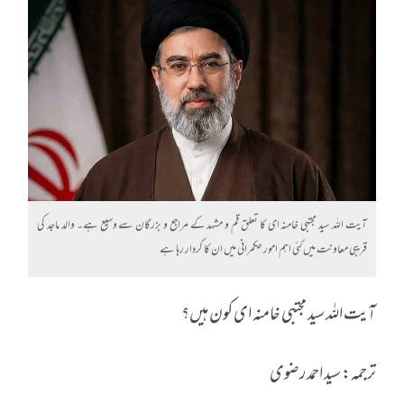
آیت اللہ سید مجتبی خامنہ ای کا تعلق قم و مشہد کے مراجع و بزرگان سے وسیع ہے۔ والد ماجد کی
قریبی معاونت میں کئی اہم امور حکمرانی میں ان کا کردار رہا ہے
آیت اللہ سید مجتبی خامنہ ای کون ہیں؟
ترجمہ: سید احمد رضوی