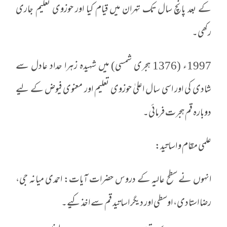
کے بعد پانچ سال تک تہران میں قیام کیا اور حوزوی تعلیم جاری
رکھی۔
1997ء (1376 ہجری شمسی) میں شہیدہ زہرا حداد عادل سے
شادی کی اور اسی سال اعلیٰ حوزوی تعلیم اور معنوی فیوض کے لیے
دوبارہ قم ہجرت فرمائی۔
علمی مقام و اساتید:
انہوں نے سطح عالیہ کے دروس حضرات آیات: احمدی میانہ جی،
رضا استادی، اوسطی اور دیگر اساتید قم سے اخذ کیے۔