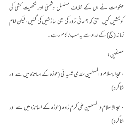
حکومت نے ان کے خلاف مسلسل دشمنی اور شخصیت کشی کی
کوششیں کیں، حتیٰ کہ جسمانی ترور کی بھی سازشیں کی گئیں، لیکن امام
زمانہ (عج) کے امداد سے یہ سب ناکام رہے۔
مصنفین:
· حجۃ الاسلام و المسلمین مقدمی شہیدانی (حوزہ کے اساتذہ میں سے اور
شاگرد)
· حجۃ الاسلام و المسلمین علی کرم زادہ (حوزہ کے اساتذہ میں سے اور
شاگرد)