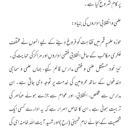
پر کام شروع کیا ہے۔
علمی و انقلابی اداروں کی بنیاد:
حوزہ علمیہ قم میں فقاہت کو فروغ دینے کے لیے انہوں نے مختلف
فکری مکاتب کے حامل انقلابی فقہی اداروں اور مراکز کی حمایت کی۔
نیز خود مستقل علمی و فقہی مدارس قائم کیے، جہاں علمی و سماجی
دغدغوں کے ساتھ محرومین کی خدمت پر توجہ دی جاتی ہے۔ ان
مدارس سے مخلص، انقلابی، اور عوام سے جڑے ہوئے عناصر کی
تربیت ہوئی ہے۔ ان کا خاص اصرار ہے کہ یہ ادارے کسی ایک
شخصیت کے بجائے امام خمینی (رح) اور شہید آیت اللہ خامنہ ای کی