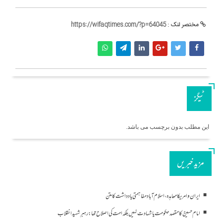
مختصر لنک :
https://wifaqtimes.com/?p=64045
ٹیگز
این مطلب بدون برچسب می باشد.
مزید خبریں
ایران و امریکا معاہدہ، اسلام آباد مفاہمتی یادداشت کا متن
امام حسینؑ کا مقصد حکومت یا شہادت نہیں بلکہ امت کی اصلاح تھا: رہبرِ شہید انقلاب