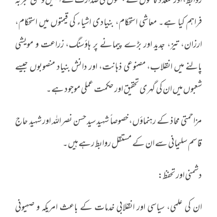
روابط، اور متعدد کاموں کے جلسوں کی صدارت نے انہیں وسیع تجربہ
فراہم کیا ہے۔ معاشی استحکام، بنیادی اشیاء کی قیمتوں میں استحکام،
ارزان، تیز، جدید اور بڑے پیمانے پر ہاؤسنگ، زراعت و مویشی
پالنے میں انقلاب، مصنوعی ذہانت، اور دانش بنیاد منصوبوں جیسے
شعبوں میں ان کی گہری تحقیق اور حکمت عملی موجود ہے۔
مزاحمتی محاذ کے رہنماؤں، خصوصاً شہید سید حسن نصر اللہ اور شہید حاج
قاسم سلیمانی سے ان کے مستقل روابط رہے ہیں۔
دشمنی اور تحفظ:
ان کی علمی، سیاسی اور انقلابی خدمات کے باعث امریکہ و صہیونی