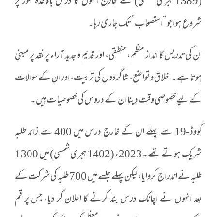
(1389 ہجری شمسی) سے خارج اصول کا درس باقاعدہ طور پر
شروع ہوا جو “استصحاب” تک جاری رہا۔
ان کی تدریس کا انداز منظم، منطقی، اور قدیم و جدید آراء پر نقد پر مبنی
ہوتا ہے۔ اخلاق و تواضع، شاگردوں کی تربیت، اور ان کے سوالات
کے لیے خصوصی وقت دینا ان کے دروس کی خصوصیات ہیں۔
کووڈ-19 سے پہلے ان کے خارج درس میں 400 سے زائد طلبہ
شریک ہوتے تھے۔ 2023ء (1402 ہجری شمسی) میں 1300
طلبہ نے اندراج کروایا، لیکن پہلے جلسے میں 700 طلبہ کی شرکت کے
بعد انہوں نے اچانک درس بند کرنے کا اعلان کر دیا، جس پر قم