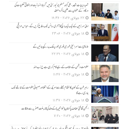
شعبۂ دینیاتِ شیعہ، علی گڑھ مسلم یونیورسٹی میں “کربلا؛ انسانیت اور اخلاقی تعلیمات کی
درگاہ” کے عنوان سے علمی مذاکرہ منعقد
22 جولای 2026 - 19:36
اپنی سرزمین کے ایک ایک انچ کا آخری سانس تک دفاع کریں گے، عباس عراقچی
18 جولای 2026 - 23:06
ملائیشیا سے اسرائیلی شہری فوری طور پر ملک بدر کیے جائیں گے
18 جولای 2026 - 22:29
حکومت دشمن کے مقاصد کے لیے کام کر رہی ہے ح زب ا للہ
18 جولای 2026 - 11:47
رہبرِ شہید کے خون کا انتقام خطے سے امریکہ کے انخلا اور صہیونی حکومت کے خاتمے تک
جاری رہے گا
18 جولای 2026 - 11:37
انجمنِ ثقافتی عفاف پاکستان (خواتین) کے وفد کی قائدِ ملّت جعفریہ سے ملاقات
18 جولای 2026 - 7:20