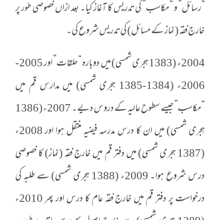
“رسائل” و “مکاسب” کی تدریس کا آغاز کیا۔ بعد ازاں خصوصی طور پر
خارج فقہ (نماز کے مسائل) کی تدریس شروع کی۔
2004ء (1383 ہجری شمسی) میں دوبارہ “حلقات” اور 2005-
2006ء (1384-1385 ہجری شمسی) میں مدارس قم میں
“مکاسب” جیسے سطوح عالیہ کے دروس دیے۔ 2007ء (1386
ہجری شمسی) میں ان کا درس مدرسہ فیضیہ منتقل ہوا اور 2008ء
(1387 ہجری شمسی) میں دفتر قم میں خارج فقہ (نماز) کا خصوصی
درس شروع ہوا۔ 2009ء (1388 ہجری شمسی) سے طلبہ کی
درخواست پر دفتر قم میں خارج فقہ عام کا درس اور پھر 2010ء