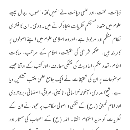
ذہانت، محنت، اور علمی دیانت نے انہیں فقہ، اصول، رجال جیسے
علوم میں متعدد مستحکم نظریات ایجاد کرنے میں مدد دی۔ ان کا فکری
نظام منظم اور مربوط ہے، اور وہ اسلامی علوم میں اپنے اصولوں پر
کاربند ہیں۔ حکم شرعی کی حقیقت، احکام کے مراتب، ملاکات
احکام، تعدد حکم، احادیث کی منتقلی معارف، اور کتب کے ارتقا جیسے
موضوعات پر ان کی تحقیقات نے ایک جامع علمی مکتب تشکیل دیا
ہے۔ شیخ انصاری، آخوند خراسانی، نائینی، عراقی، اصفہانی، بروجردی
اور امام خمینی (رح) کے فقہی و اصولی مکاتب پر عبور نے ان کے
نظریات کو مزید استحکام بخشا۔ ائمہ (ع) کے اصحاب کی آثار اور