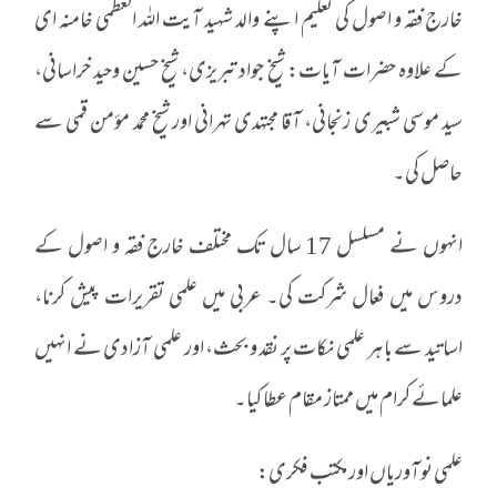
خارج فقہ و اصول کی تعلیم اپنے والد شہید آیت اللہ العظمی خامنہ ای
کے علاوہ حضرات آیات: شیخ جواد تبریزی، شیخ حسین وحید خراسانی،
سید موسی شبیری زنجانی، آقا مجتہدی تہرانی اور شیخ محمد مؤمن قمی سے
حاصل کی۔
انہوں نے مسلسل 17 سال تک مختلف خارج فقہ و اصول کے
دروس میں فعال شرکت کی۔ عربی میں علمی تقریرات پیش کرنا،
اساتید سے باہر علمی نکات پر نقد و بحث، اور علمی آزادی نے انہیں
علمائے کرام میں ممتاز مقام عطا کیا۔
علمی نوآوریاں اور مکتب فکری: