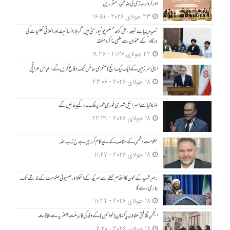
اور کردار سازی کی ضامن، مقررین
23 جولای 2026 - 16:51
شعبۂ دینیاتِ شیعہ، علی گڑھ مسلم یونیورسٹی میں “کربلا؛ انسانیت اور اخلاقی تعلیمات کی
درگاہ” کے عنوان سے علمی مذاکرہ منعقد
22 جولای 2026 - 19:36
اپنی سرزمین کے ایک ایک انچ کا آخری سانس تک دفاع کریں گے، عباس عراقچی
18 جولای 2026 - 23:06
ملائیشیا سے اسرائیلی شہری فوری طور پر ملک بدر کیے جائیں گے
18 جولای 2026 - 22:29
حکومت دشمن کے مقاصد کے لیے کام کر رہی ہے ح زب ا للہ
18 جولای 2026 - 11:47
رہبرِ شہید کے خون کا انتقام خطے سے امریکہ کے انخلا اور صہیونی حکومت کے خاتمے تک
جاری رہے گا
18 جولای 2026 - 11:37
انجمنِ ثقافتی عفاف پاکستان (خواتین) کے وفد کی قائدِ ملّت جعفریہ سے ملاقات
18 جولای 2026 - 7:20