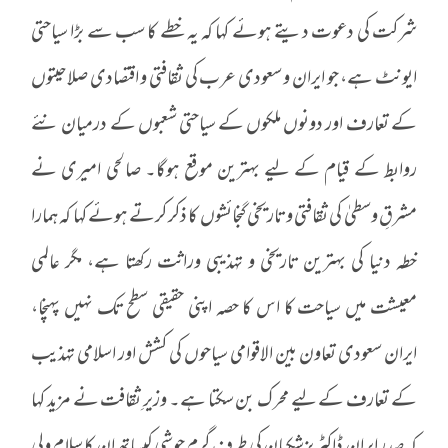
شرکت کی دعوت دیتے ہوئے کہا کہ یہ خطے کا سب سے بڑا سیاحتی
ایونٹ ہے، جو ایران و سعودی عرب کی ثقافتی و اقتصادی صلاحیتوں
کے تعارف اور دونوں ملکوں کے سیاحتی شعبوں کے درمیان نئے
روابط کے قیام کے لیے بہترین موقع ہوگا۔ صالحی‌ امیری نے
مشرقِ وسطیٰ کی ثقافتی و تاریخی گنجائشوں کا ذکر کرتے ہوئے کہا کہ ہمارا
خطہ دنیا کی بہترین تاریخی و تہذیبی وراثت رکھتا ہے، مگر عالمی
معیشت میں سیاحت کا اس کا حصہ اپنی حقیقی سطح تک نہیں پہنچا،
ایران سعودی تعاون بین الاقوامی سیاحوں کی کشش اور اسلامی تہذیب
کے تعارف کے لیے محرک بن سکتا ہے۔ وزیرِ ثقافت نے مزید کہا