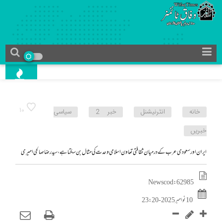
10
خانه
انٹرنیشنل
خبر 2
سیاسی
خبریں
ایران اور سعودی عرب کے درمیان ثقافتی تعاون اسلامی وحدت کی مثال بن سکتا ہے، سید رضا صالحی‌ امیری
News cod : 62985
10 نوامبر 2025 - 23:20