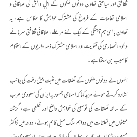
ثقافتی اور سیاحتی تعاون دونوں ملکوں کے اہلِ دانش کی علاقائی و
اسلامی تعاملات کے فروغ کی مشترک خواہش کا عکاس ہے، یہ
تعاون باہمی ہم‌آہنگی کے ایک نئے مرحلے، علاقائی ثقافتی سرمائے
و خود انحصاری کی تقویت اور اسلامی مشترک ذمہ داریوں کے استحکام
کا سبب بن سکتا ہے۔
انہوں نے دونوں ملکوں کے تعلقات میں مثبت پیش رفت کی جانب
اشارہ کرتے ہوئے مزید کہا کہ اسلامی جمہوریہ ایران کی سعودی عرب
کے ساتھ تعلقات کی توسیع کی خواہش واضح اور قطعی ہے، گزشتہ
مہینوں میں تعلقات میں دو اہم سنگِ میل قائم ہوئے، دوحہ میں ڈاکٹر