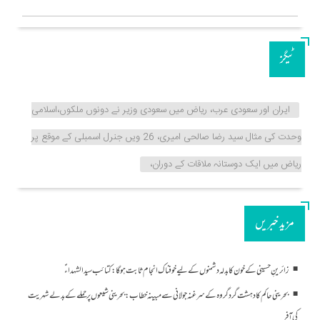
ٹیگز
ایران اور سعودی عرب، ریاض میں سعودی وزیر نے دونوں ملکوں،اسلامی
وحدت کی مثال سید رضا صالحی امیری، 26 ویں جنرل اسمبلی کے موقع پر
ریاض میں ایک دوستانہ ملاقات کے دوران،
مزید خبریں
زائرینِ حسینی کے خون کا بدلہ دشمنوں کے لیے خوفناک انجام ثابت ہوگا: کتائب سید الشہداءؑ
بحرینی حاکم کا دہشت گرد گروہ کے سرغنہ جولانی سے مبینہ خطاب: بحرینی شیعوں پر حملے کے بدلے شہریت
کی آفر