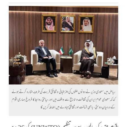
ریاض میں سعودی وزیر نے دونوں ملکوں کی جغرافیائی و ثقافتی قربت کی طرف اشارہ کرتے ہوئے
کہا کہ سعودی عوام ایران کی ثقافت و تاریخ سے واقف ہیں اور سیاحتی روابط کا فروغ ہماری اقوام
کے درمیان دوستی، باہمی شناخت اور ثقافتی تبادلے میں اضافہ کریں گا