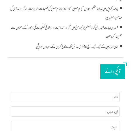
جامعہ کراچی میں سالانہ عظیم الشان “یومِ حسینؑ” کا انعقاد/امام حسینؑ کی تعلیمات اتحادِ امت اور کردار سازی کی
ضامن، مقررین
شعبۂ دینیاتِ شیعہ، علی گڑھ مسلم یونیورسٹی میں “کربلا؛ انسانیت اور اخلاقی تعلیمات کی درگاہ” کے عنوان سے
علمی مذاکرہ منعقد
اپنی سرزمین کے ایک ایک انچ کا آخری سانس تک دفاع کریں گے، عباس عراقچی
آپکی رائے