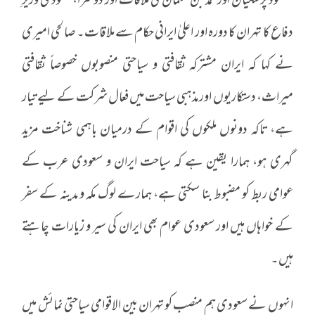
مسعود پزشکیان اور محمد بن سلمان کی ملاقات اور دوسرا، سعودی وزیرِ
دفاع کا تہران کا دورہ اور اعلیٰ ایرانی حکام سے ملاقات۔ صالحی‌ امیری
نے کہا کہ ایران مشترکہ ثقافتی و سیاحتی منصوبوں خصوصاً ثقافتی
میراث، دستکاریوں اور مذہبی سیاحت میں فعال شرکت کے لیے تیار
ہے، تاکہ دونوں ملکوں کی اقوام کے درمیان باہمی شناخت مزید
گہری ہو، ہمارا یقین ہے کہ سیاحت ایران و سعودی عرب کے
عوامی ربط کو مضبوط بنا سکتی ہے، ہمارے لوگ مکہ و مدینہ کے سفر
کے خواہاں ہیں اور سعودی عوام بھی ایران کی سیر و زیارات چاہتے
ہیں۔
انہوں نے سعودی ہم منصب کو تہران بین الاقوامی سیاحتی نمائش میں