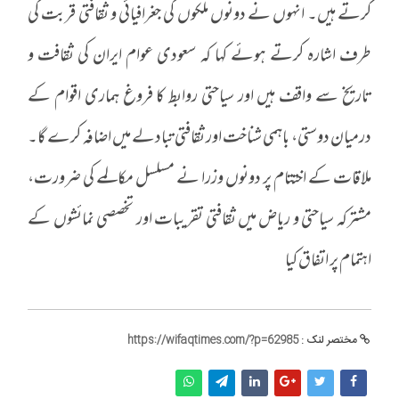
کرتے ہیں۔ انہوں نے دونوں ملکوں کی جغرافیائی و ثقافتی قربت کی
طرف اشارہ کرتے ہوئے کہا کہ سعودی عوام ایران کی ثقافت و
تاریخ سے واقف ہیں اور سیاحتی روابط کا فروغ ہماری اقوام کے
درمیان دوستی، باہمی شناخت اور ثقافتی تبادلے میں اضافہ کرے گا۔
ملاقات کے اختتام پر دونوں وزرا نے مسلسل مکالمے کی ضرورت،
مشترکہ سیاحتی و ریاض میں ثقافتی تقریبات اور تخصصی نمائشوں کے
اہتمام پر اتفاق کیا
مختصر لنک :
https://wifaqtimes.com/?p=62985