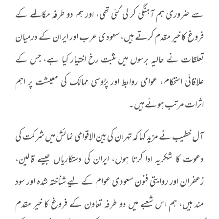
سے ضروری ہم آہنگی کر لی گئی تھی، اور ہم دو طرفہ مکالمے کے
فروغ کا خیر مقدم کرتے ہیں، سعودی عرب اور ایران کے درمیان
تعلقات نے حالیہ برسوں میں مثبت رخ اختیار کیا ہے، جس کے
علاقائی استحکام، عوامی روابط اور پڑوسی ممالک کی معیشت پر اہم
اثرات مرتب ہوئے ہیں۔
آل‌ خطیب نے مزید کہا کہ تہران کی بین الاقوامی نمائش میں شرکت کی
دعوت کا شکریہ ادا کرتا ہوں، ایران کی دستکاریاں جیسے قالین،
زعفران اور روایتی فنون سعودی عوام کے لیے شناختہ شدہ اور سود
مند ہیں، ہم اس شعبے میں دو طرفہ تعاون کے فروغ کا خیر مقدم