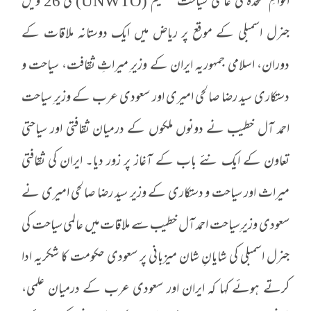
اقوامِ متحدہ کی عالمی سیاحت تنظیم (UNWTO) کی 26 ویں
جنرل اسمبلی کے موقع پر ریاض میں ایک دوستانہ ملاقات کے
دوران، اسلامی جمہوریہ ایران کے وزیرِ میراثِ ثقافت، سیاحت و
دستکاری سید رضا صالحی‌ امیری اور سعودی عرب کے وزیرِ سیاحت
احمد آل‌ خطیب نے دونوں ملکوں کے درمیان ثقافتی اور سیاحتی
تعاون کے ایک نئے باب کے آغاز پر زور دیا۔ ایران کی ثقافتی
میراث اور سیاحت و دستکاری کے وزیر سید رضا صالحی‌ امیری نے
سعودی وزیرِ سیاحت احمد آل‌ خطیب سے ملاقات میں عالمی سیاحت کی
جنرل اسمبلی کی شایانِ شان میزبانی پر سعودی حکومت کا شکریہ ادا
کرتے ہوئے کہا کہ ایران اور سعودی عرب کے درمیان علمی،