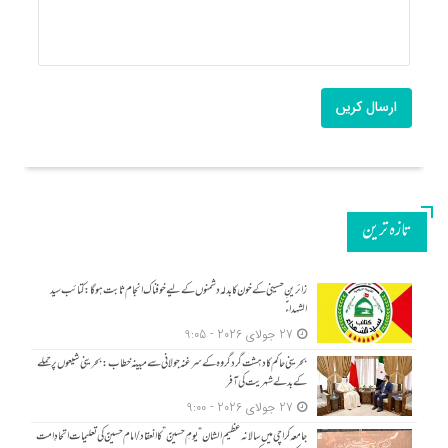
ارسال کریں
تازه ترین
زائرینِ حسینی کے خون کا بدلہ دشمنوں کے لیے خوفناک انجام ثابت ہوگا: کتائب سید
الشہداءؑ
27 جولای 2026 - 9:05
بحرینی حاکم کا دہشت گرد گروہ کے سرغنہ جولانی سے مبینہ خطاب: بحرینی شیعوں پر حملے
کے بدلے شہریت کی آفر
27 جولای 2026 - 9:00
جامعہ کراچی میں سالانہ عظیم الشان “یومِ حسینؑ” کا انعقاد/امام حسینؑ کی تعلیمات اتحادِ امت