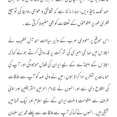
کہ صدرِ ایران ڈاکٹر پزشکیان کی طرف گرم جوشی کیساتھ ان کا سلام ولی
عہد تک پہنچا دیں، ہمارا ماننا ہے کہ ثقافتی و عوامی روابط کی توسیع
فطری طور پر حکومتوں کے تعلقات کو بھی مضبوط کرتی ہے۔
اس موقع پر سعودی عرب کے وزیرِ سیاحت احمد آل‌ خطیب نے
اجلاس میں صالحی‌ امیری کی شرکت پر قدردانی کرتے ہوئے کہا کہ
اجلاس کے ایجنڈے کے لیے ایران کی فعال موجودگی اور آپ کی
حمایت پر شکریہ ادا کرتا ہوں، میں نے ولی عہد کو آپ سے ملاقات
کی اطلاع دی ہے اور انہوں نے خادم الحرمین الشریفین اور اپنی
طرف سے حکومت و ملتِ ایران کے لیے سلام اور نیک تمنائیں
بھیجی ہیں۔ انہوں نے کہا کہ آپ سے ملاقات سے پہلے محمد بن سلمان