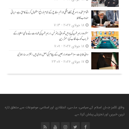
اقوام متحدہ: امریکی حملے جنگی جرائم، دفاع کے تمام ذرائع استعمال کرنے کا حق ہے، ایرانی
مندوب کا خط
18 جولای 2026 - 7:13
سکردو؛ رہبرِ شہید کی یاد میں تعزیتی ریفرنس: رہبرِ شہید کی شہادت نے عالمی استکبار کے
فریب کو بے نقاب کیا، مقررین
18 جولای 2026 - 7:09
دینی طالبات، مزاحمت اور اربعین کے پیغام کی اصل راوی ہیں: محترمہ سارا طالبی
17 جولای 2026 - 23:07
وفاق ٹائمز جہان اسلام کے سیاسی، مذہبی، اعتقادی اور اسلامی موضوعات سے متعلق تازہ
ترین خبریں اور تجزیئے پبلش کرتا ہے.