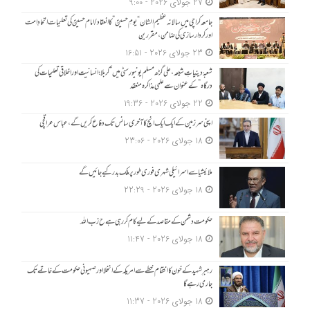
27 جولای 2026 - 9:00
جامعہ کراچی میں سالانہ عظیم الشان “یومِ حسینؑ” کا انعقاد/امام حسینؑ کی تعلیمات اتحادِ امت
اور کردار سازی کی ضامن، مقررین
23 جولای 2026 - 16:51
شعبۂ دینیاتِ شیعہ، علی گڑھ مسلم یونیورسٹی میں “کربلا؛ انسانیت اور اخلاقی تعلیمات کی
درگاہ” کے عنوان سے علمی مذاکرہ منعقد
22 جولای 2026 - 19:36
اپنی سرزمین کے ایک ایک انچ کا آخری سانس تک دفاع کریں گے، عباس عراقچی
18 جولای 2026 - 23:06
ملائیشیا سے اسرائیلی شہری فوری طور پر ملک بدر کیے جائیں گے
18 جولای 2026 - 22:29
حکومت دشمن کے مقاصد کے لیے کام کر رہی ہے ح زب ا للہ
18 جولای 2026 - 11:47
رہبرِ شہید کے خون کا انتقام خطے سے امریکہ کے انخلا اور صہیونی حکومت کے خاتمے تک
جاری رہے گا
18 جولای 2026 - 11:37