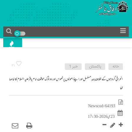
21
خانه
پاکستان
خبر 1
انحرافی گروہوں کے خلاف جہدِ مسلسل اور اپنے اصولوں پر ٹھوس اور دو ٹوک مؤقف امام باقر علیہ السلام کا خاصا
تھا
News cod : 64193
23 می 2026 - 17:30