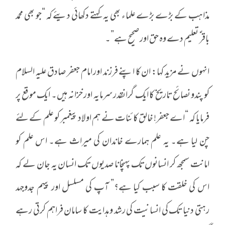
مذاہب کے بڑے بڑے علماء بھی یہ کہتے دکھائی دیئے کہ “جو بھی محمد
باقر ؑ تعلیم دے وہ حق اور صحیح ہے”۔
انہوں نے مزید کہا: ان کا اپنے فرزند اور امام جعفر صادق علیہ السلام
کو پندو نصائح تاریخ کا ایک گرانقدر سرمایہ اور خزانہ ہیں۔ ایک موقع پر
فرمایا کہ “اے جعفر! خالق کائنات نے ہم اولاد پیغمبر کو علم کے لئے
چن لیا ہے۔ یہ علم ہمارے خاندان کی میراث ہے۔ اس علم کو
امانت سمجھ کر انسانوں تک پہنچانا صدیوں تک انسان یہ جان لے کہ
اس کی خلقت کا سبب کیا ہے؟” آپ کی مسلسل اور پیہم جدوجہد
رہتی دنیا تک کی انسانیت کی رشد و ہدایت کا سامان فراہم کرتی رہے