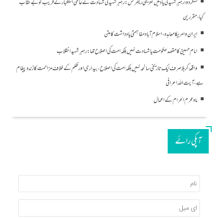
سکردو؛ رہبرِ شہید کی یاد میں تعزیتی ریفرنس: رہبرِ شہید کی شہادت نے عالمی استکبار کے فریب کو بے نقاب
کیا، مقررین
ایران و امریکا معاہدہ، اسلام آباد مفاہمتی یادداشت کا متن
امام حسینؑ کا مقصد حکومت یا شہادت نہیں بلکہ امت کی اصلاح تھا: رہبرِ شہید انقلاب
واقعۂ کربلا صرف ایک تاریخی سانحہ نہیں بلکہ امت کی اصلاح، بیداری اور ظلم کے خلاف مزاحمت کا زندہ پیغام
ہے، آیت اللہ اعرافی
ماہ محرم الحرام کے اعمال
آپکی رائے