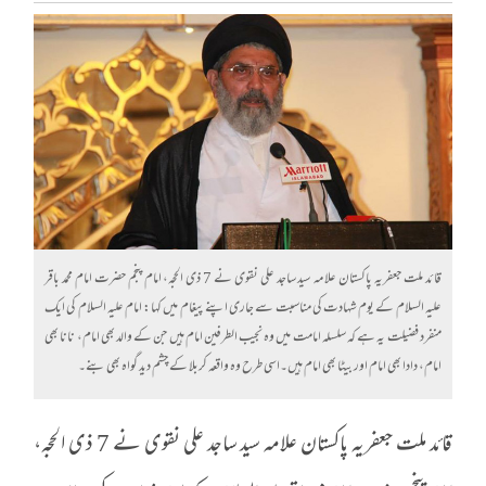
قائد ملت جعفریہ پاکستان علامہ سید ساجد علی نقوی نے 7 ذی الحجہ، امام پنجم حضرت امام محمد باقر
علیہ السلام کے یوم شہادت کی مناسبت سے جاری اپنے پیغام میں کہا: امام علیہ السلام کی ایک
منفرد فضیلت یہ ہے کہ سلسلہ امامت میں وہ نجیب الطرفین امام ہیں جن کے والد بھی امام، نانا بھی
امام، دادا بھی امام اور بیٹا بھی امام ہیں۔اسی طرح وہ واقعہ کربلا کے چشم دید گواہ بھی بنے۔
قائد ملت جعفریہ پاکستان علامہ سید ساجد علی نقوی نے 7 ذی الحجہ،