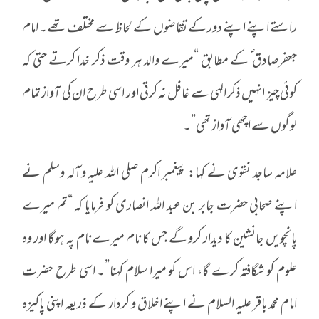
راستے اپنے اپنے دور کے تقاضوں کے لحاظ سے مختلف تھے۔ امام
جعفرصادق ؑ کے مطابق “میرے والد ہر وقت ذکر خدا کرتے حتی کہ
کوئی چیز انہیں ذکر الہی سے غافل نہ کرتی اور اسی طرح ان کی آواز تمام
لوگوں سے اچھی آواز تھی”۔
علامہ ساجد نقوی نے کہا: پیغمبر اکرم صلی اللہ علیہ وآلہ وسلم نے
اپنے صحابی حضرت جابر بن عبد اللہ انصاری کو فرمایا کہ “تم میرے
پانچویں جانشین کا دیدار کرو گے جس کا نام میرے نام پہ ہوگا اور وہ
علوم کو شگافتہ کرے گا، اس کو میرا سلام کہنا”۔ اسی طرح حضرت
امام محمد باقر علیہ السلام نے اپنے اخلاق و کردار کے ذریعہ اپنی پاکیزہ