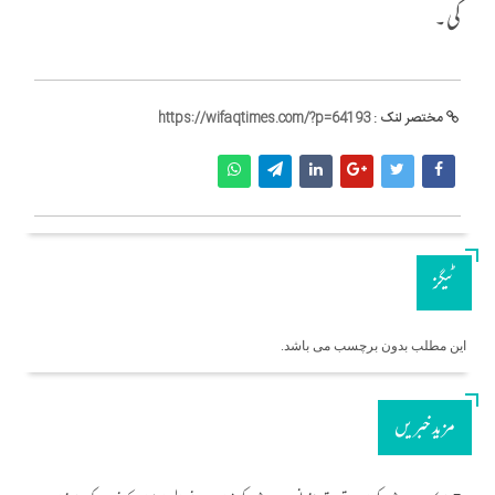
گی۔
مختصر لنک :
https://wifaqtimes.com/?p=64193
ٹیگز
این مطلب بدون برچسب می باشد.
مزید خبریں