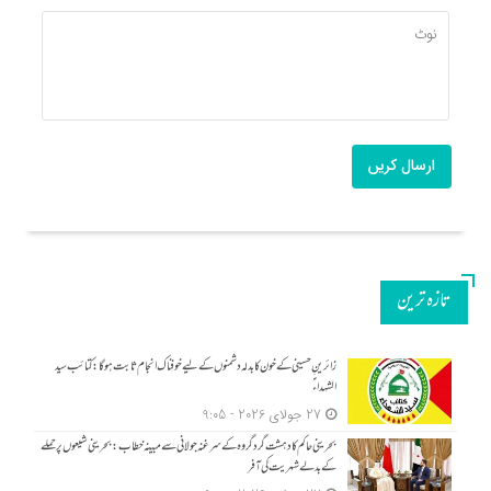
ارسال کریں
تازه ترین
زائرینِ حسینی کے خون کا بدلہ دشمنوں کے لیے خوفناک انجام ثابت ہوگا: کتائب سید
الشہداءؑ
27 جولای 2026 - 9:05
بحرینی حاکم کا دہشت گرد گروہ کے سرغنہ جولانی سے مبینہ خطاب: بحرینی شیعوں پر حملے
کے بدلے شہریت کی آفر