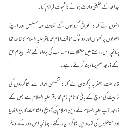
جد امجد کے حقیقی وارث ہونے کا ثبوت فراہم کیا۔
انہوں نے کہا: انحرافی گروہوں کے خلاف جہد مسلسل اور اپنے
اصولوں پر ٹھوس اور دو ٹوک مؤقف امام محمد باقر علیہ السلام کا خاصا تھا
چنانچہ اس راستے میں مشکلات و مصائب کی پرواہ کئے بغیر پیغام حق
کے ذریعہ علم جہاد بلند کرتے رہے۔
قائد ملت جعفریہ پاکستان نے کہا: تخصصی انداز سے شاگردوں کی
تربیت کی سوچ کے بانی کا نام امام محمد باقر علیہ السلام ہے جس کے
ذریعہ آپ علیہ السلام نے دین اسلام کی ترویج و اشاعت کا بیڑا اٹھایا
اور سینکڑوں کی تعداد میں شاگرد تیار کئے۔ چنانچہ اس دور کے دیگر