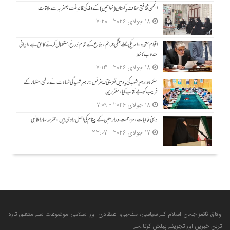
انجمنِ ثقافتی عفاف پاکستان (خواتین) کے وفد کی قائدِ ملّت جعفریہ سے ملاقات
18 جولای 2026 - 7:20
اقوام متحدہ: امریکی حملے جنگی جرائم، دفاع کے تمام ذرائع استعمال کرنے کا حق ہے، ایرانی
مندوب کا خط
18 جولای 2026 - 7:13
سکردو؛ رہبرِ شہید کی یاد میں تعزیتی ریفرنس: رہبرِ شہید کی شہادت نے عالمی استکبار کے
فریب کو بے نقاب کیا، مقررین
18 جولای 2026 - 7:09
دینی طالبات، مزاحمت اور اربعین کے پیغام کی اصل راوی ہیں: محترمہ سارا طالبی
17 جولای 2026 - 23:07
وفاق ٹائمز جہان اسلام کے سیاسی، مذہبی، اعتقادی اور اسلامی موضوعات سے متعلق تازہ
ترین خبریں اور تجزیئے پبلش کرتا ہے.