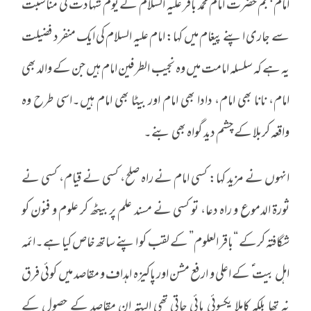
امام پنجم حضرت امام محمد باقر علیہ السلام کے یوم شہادت کی مناسبت
سے جاری اپنے پیغام میں کہا: امام علیہ السلام کی ایک منفرد فضیلت
یہ ہے کہ سلسلہ امامت میں وہ نجیب الطرفین امام ہیں جن کے والد بھی
امام، نانا بھی امام، دادا بھی امام اور بیٹا بھی امام ہیں۔اسی طرح وہ
واقعہ کربلا کے چشم دید گواہ بھی بنے۔
انہوں نے مزید کہا: کسی امام نے راہ صلح، کسی نے قیام، کسی نے
ثورۃ الدموع و راہ دعا، تو کسی نے مسند علم پر بیٹھ کر علوم و فنون کو
شگافتہ کرکے “باقر العلوم” کے لقب کو اپنے ساتھ خاص کیا ہے۔ائمہ
اہل بیت ؑ کے اعلی و ارفع مشن اور پاکیزہ اہداف و مقاصد میں کوئی فرق
نہ تھا بلکہ کاملا یکسوئی پائی جاتی تھی البتہ ان مقاصد کے حصول کے