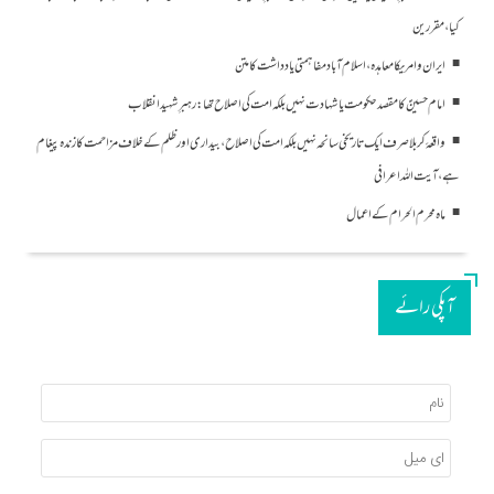
کیا، مقررین
ایران و امریکا معاہدہ، اسلام آباد مفاہمتی یادداشت کا متن
امام حسینؑ کا مقصد حکومت یا شہادت نہیں بلکہ امت کی اصلاح تھا: رہبرِ شہید انقلاب
واقعۂ کربلا صرف ایک تاریخی سانحہ نہیں بلکہ امت کی اصلاح، بیداری اور ظلم کے خلاف مزاحمت کا زندہ پیغام
ہے، آیت اللہ اعرافی
ماہ محرم الحرام کے اعمال
آپکی رائے