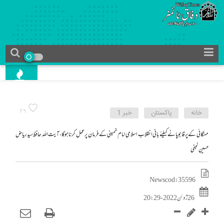
29
خانه
پاکستان
خبر 1
مہنگائی کے پر قابوپانے کیلئے بانی انقلاب اسلامی امام خمینی کے فرمان پر عمل کرنا ہوگا، آیت اللہ حافظ سید ریاض
حسین نجفی
News cod : 35596
26 ژوئن 2022 - 20:29