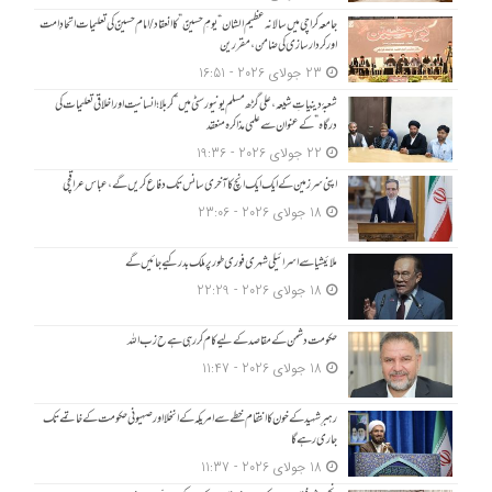
جامعہ کراچی میں سالانہ عظیم الشان “یومِ حسینؑ” کا انعقاد/امام حسینؑ کی تعلیمات اتحادِ امت
اور کردار سازی کی ضامن، مقررین
23 جولای 2026 - 16:51
شعبۂ دینیاتِ شیعہ، علی گڑھ مسلم یونیورسٹی میں “کربلا؛ انسانیت اور اخلاقی تعلیمات کی
درگاہ” کے عنوان سے علمی مذاکرہ منعقد
22 جولای 2026 - 19:36
اپنی سرزمین کے ایک ایک انچ کا آخری سانس تک دفاع کریں گے، عباس عراقچی
18 جولای 2026 - 23:06
ملائیشیا سے اسرائیلی شہری فوری طور پر ملک بدر کیے جائیں گے
18 جولای 2026 - 22:29
حکومت دشمن کے مقاصد کے لیے کام کر رہی ہے ح زب ا للہ
18 جولای 2026 - 11:47
رہبرِ شہید کے خون کا انتقام خطے سے امریکہ کے انخلا اور صہیونی حکومت کے خاتمے تک
جاری رہے گا
18 جولای 2026 - 11:37