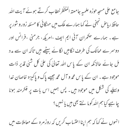
جامع علی مسجد حوزہ علمیہ جامعتہ المنتظر خطاب کرتے ہوئے آیت اللہ
حافظ ریاض نجفی نے کہا ہمارے ملک میں مہنگائی کا مسئلہ زور و شور پر
ہے۔ ہمارے حکمران آئی ایم ایف ،امریکہ، جرمنی ،فرانس اور
دوسرے ممالک کی طرف نگاہیں لگائے بیٹھے ہیں تاکہ ان سے مدد
مل جائے حالانکہ ان کے پاس اللہ تعالیٰ کی علیٰ کل شئی قدیر ذات
موجود ہے۔ ان کے پاس محمد و آل محمد جیسے پاک و پاکیزہ خاصان خدا
وسیلے کی شکل میں موجود ہیں۔ پس ہمیں اس بات پر فکرمند ہونا
چاہیے کیا ہم اللہ کو مانتے بھی ہیں یا نہیں؟
انہوں نے کہا کہ ہم اپنا احتساب کریں کہ روزمرہ کے معاملات میں