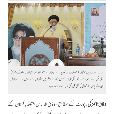
ہمارے ملک میں مہنگائی کا مسئلہ زور و شور پر ہے۔ ہمارے حکمران آئی ایم ایف ،امریکہ، جرمنی
،فرانس اور دوسرے ممالک کی طرف نگاہیں لگائے بیٹھے ہیں تاکہ ان سے مدد مل جائے حالانکہ
ان کے پاس اللہ تعالیٰ کی علیٰ کل شئی قدیر ذات موجود ہے
وفاق ٹائمز
کی رپورٹ کے مطابق ، وفاق المدارس الشیعہ پاکستان کے