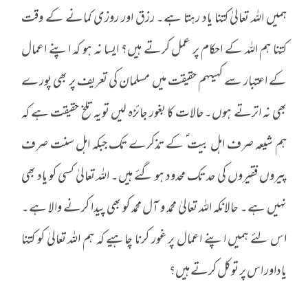
ہمیں اللہ تعالیٰ کتنا یاد رہتا ہے۔ رزق اور روزی کمانے کے وقت
کتنا ہم اللہ کے احکام پر عمل کرتے ہیں؟ ایسا نہ ہو کہ اپنے اعمال
کے اعتبار سے کہیںہم حقیقت میں مسلمان کی تعریف پر بھی پورے
بھی نہ اترتے ہوں۔حالات کا بغور جائزہ لیں تویہ تلخ حقیقت ہے کہ
ہم شیعہ صرف اہل بیت ؑ کے تذکرے تک جبکہ اہل سنت صرف
پیروں فقیروں کی حد تک محدود ہو گئے ہیں۔ اللہ تعالیٰ کسی کو یاد بھی
نہیں ہے۔ حالانکہ اللہ تعالیٰ محمد و آل محمد کو بھی پیدا کرنے والا ہے۔
اس لئے ہمیں اپنے اعمال پر غور کرنا چاہیے کہ ہم اللہ تعالیٰ کو کتنا
یاداور اس پر توکل کرتے ہیں؟