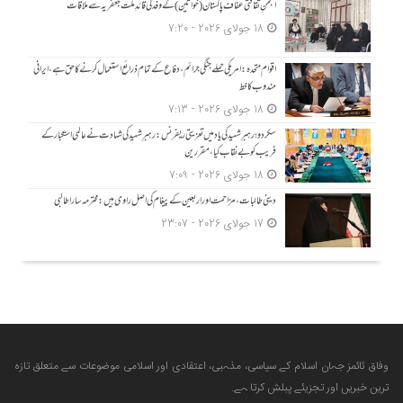
انجمنِ ثقافتی عفاف پاکستان (خواتین) کے وفد کی قائدِ ملّت جعفریہ سے ملاقات
18 جولای 2026 - 7:20
اقوام متحدہ: امریکی حملے جنگی جرائم، دفاع کے تمام ذرائع استعمال کرنے کا حق ہے، ایرانی
مندوب کا خط
18 جولای 2026 - 7:13
سکردو؛ رہبرِ شہید کی یاد میں تعزیتی ریفرنس: رہبرِ شہید کی شہادت نے عالمی استکبار کے
فریب کو بے نقاب کیا، مقررین
18 جولای 2026 - 7:09
دینی طالبات، مزاحمت اور اربعین کے پیغام کی اصل راوی ہیں: محترمہ سارا طالبی
17 جولای 2026 - 23:07
وفاق ٹائمز جہان اسلام کے سیاسی، مذہبی، اعتقادی اور اسلامی موضوعات سے متعلق تازہ
ترین خبریں اور تجزیئے پبلش کرتا ہے.