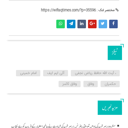
مختصر لنک :
https://wifaqtimes.com/?p=35596
ٹیگز
، آیت اللہ حافظ ریاض نجفی
آئی ایم ایف
امام خمینی
حکمران
وفاق
وفاق ٹائمز
مزید خبریں
سکردو؛ رہبرِ شہید کی یاد میں تعزیتی ریفرنس: رہبرِ شہید کی شہادت نے عالمی استکبار کے فریب کو بے نقاب