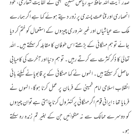
صدر آیت اللہ حافظ سید ریاض حسین نجفی نے کفایت شعاری، خود
انحصاری اور قناعت پسندی پر زور دیتے ہوئے کہا ہے اگر ہمارے
ملک سے عیاشیاں اور غیر ضروری چیزوں کے استعمال کو ختم کر دیا
جائے تو ہم مہنگائی کے بڑھتے اس طوفان کا مقابلہ کر سکتے ہیں۔ اللہ
تعالیٰ کا ذکر کثرت سے کرتے رہیں۔ تو ہم دنیا اور آخرت کی کامیابی
حاصل کر سکتے ہیں۔ انہوں نے کہا مہنگائی کے پر قابوپانے کیلئے بانی
انقلاب اسلامی امام خمینی کے فرمان پر عمل کرنا ہوگا، انہوں نے
فرمایا تھا: ایرانی قوم اگر مہنگائی پر کنٹرول کرنا چاہتی ہے تو ان چیزوں
کو دوسرے ممالک سے نہ منگوائیں جن کے بغیر تم زندہ رہ سکتے
ہو۔