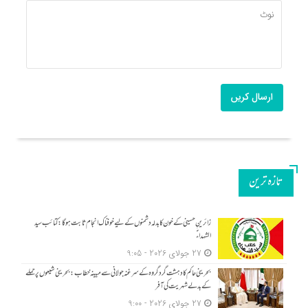
ارسال کریں
تازه ترین
زائرینِ حسینی کے خون کا بدلہ دشمنوں کے لیے خوفناک انجام ثابت ہوگا: کتائب سید
الشہداءؑ
27 جولای 2026 - 9:05
بحرینی حاکم کا دہشت گرد گروہ کے سرغنہ جولانی سے مبینہ خطاب: بحرینی شیعوں پر حملے
کے بدلے شہریت کی آفر
27 جولای 2026 - 9:00