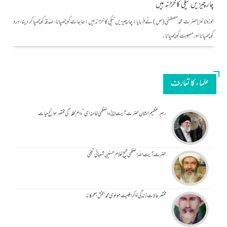
چار چیزیں نیکی کا خزانہ ہیں
حوزہ ٹائمز|حضرت محمد مصطفیٰ(ص) نے فرمایا: چار چیزیں نیکی کا خزانہ ہیں: حاجات کو چھپانا، صدقہ کو چھپاکر دینا، درد
کو چھپانا اور مصیبت کو چھپانا۔
علماء کا تعارف
رہبر عظیم الشان حضرت آیت اﷲ العظمیٰ خامنہ ای ” دام ظلہ ” کی مختصر سوانح حیات
حضرت آیت اللہ العظمٰی شیخ غلام حسنین شعبانی نجفی
مختصر حالات زندگی ذاکر اہلبیت مولوی محمد بخش جھمکانہ