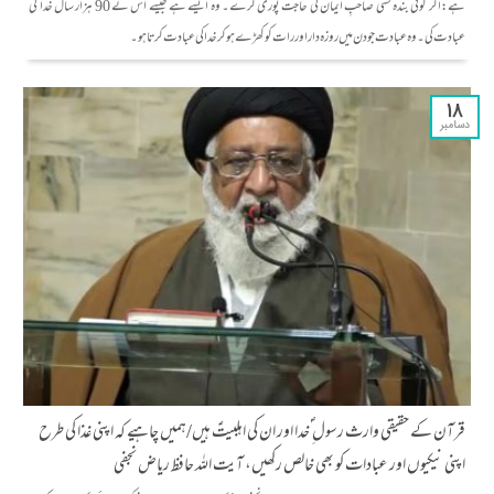
ہے:اگر کوئی بندہ کسی صاحبِ ایمان کی حاجت پوری کرے۔ وہ ایسے ہے جیسے اس نے 90 ہزار سال خدا کی
عبادت کی۔ وہ عبادت جو دن میں روزہ دار اور رات کو کھڑے ہو کر خدا کی عبادت کرتا ہو۔
18
دسامبر
قرآن کے حقیقی وارث رسول ِ ؐخدا اور ان کی اہلبیتؑ ہیں/ہمیں چاہیے کہ اپنی غذا کی طرح
اپنی نیکیوں اور عبادات کو بھی خالص رکھیں، آیت اللہ حافظ ریاض نجفی