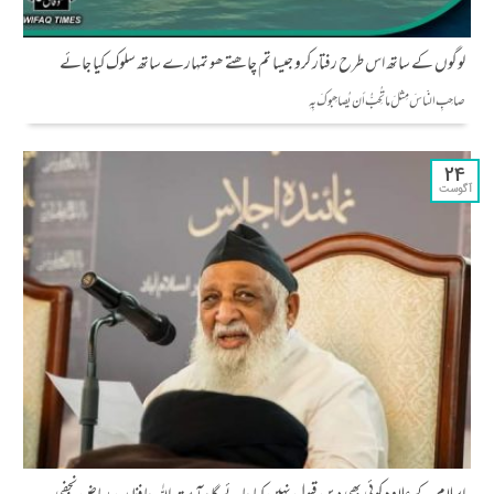
لوگوں کے ساتھ اس طرح رفتار کرو جیسا تم چاھتے ھو تمہارے ساتھ سلوک کیا جائے
صاحِبِ النّاسَ مِثلَ ما تُحِبُّ أن يُصاحِبوكَ بِهِ
24
آگوست