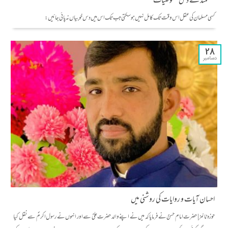
عقلمند کے دس خصوصیات
کسی مسلمان کی عقل اس وقت تک کامل نہیں ہو سکتی جب تک اس میں دس خوبیاں نہ پائی جائیں:
28
دسامبر
احسان آیات و روایات کی روشنی میں
حوزہ ٹائمز | حضرت امام حسنؑ نے فرمایا کہ میں نے اپنے والد حضرت علیؑ سے اور انہوں نے رسول اکرمؐ سے نقل کیا