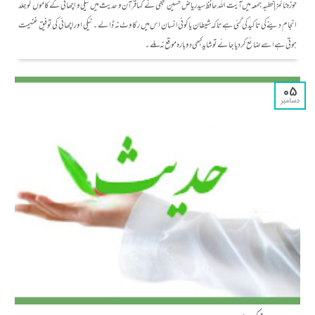
حوزہ ٹائمز|خطبہ جمعہ میں آیت اللہ حافظ سید ریاض حسین نجفی نے کہا قرآن و حدیث میں نیکی و اچھائی کے کاموں کو جلد
انجام دینے کی تاکید کی گئی ہے تاکہ شیطان یا کوئی انسان اس میں رکاوٹ نہ ڈالے۔ نیکی اور اچھائی کی توفیق غنیمت
ہوتی ہے اسے ضائع کر دیا جائے تو شاید کبھی دوبارہ موقع نہ ملے۔
05
دسامبر