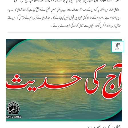
اسلام کے علاوہ کوئی بھی دین قبول نہیں کیا جائے گا، آیت اللہ حافظ سید ریاض نجفی
، وفاق المدار س الشیعہ پاکستان کے صدر آیت اللہ حافظ سید ریاض حسین نجفی نے واضح کیا ہے کہ اللہ تعالیٰ کا پسندیدہ
دین اسلام ہے۔اسلام کے علاوہ کوئی بھی دین قبول نہیں کیا جائے گا۔ اللہ تعالیٰ نے فرمایا ہم نے قرآن کو اس لئے
نازل فرمایا تاکہ لوگوں کو تاریکیوں سے نکال کر نور کی طرف لے جائے۔
13
ژوئن