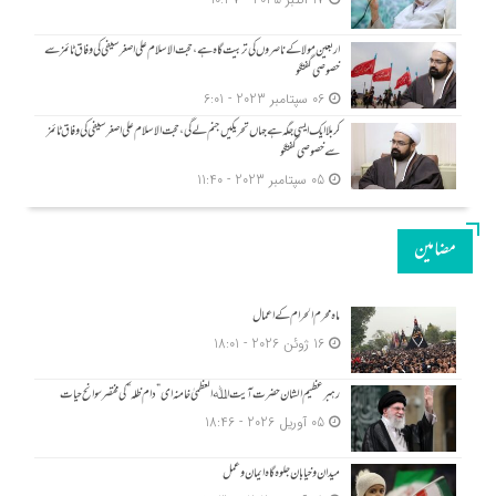
اربعین مولا کےناصروں کی تربیت گاہ ہے، حجت الاسلام علی اصغر سیفی کی وفاق ٹائمز سے
خصوصی گفتگو
06 سپتامبر 2023 - 6:01
کربلا ایک ایسی جگہ ہے جہاں تحریکیں جنم لے گی، حجت الاسلام علی اصغر سیفی کی وفاق ٹائمز
سے خصوصی گفتگو
05 سپتامبر 2023 - 11:40
مضامین
ماہ محرم الحرام کے اعمال
16 ژوئن 2026 - 18:01
رہبر عظیم الشان حضرت آیت اﷲ العظمیٰ خامنہ ای ” دام ظلہ ” کی مختصر سوانح حیات
05 آوریل 2026 - 18:46
میدان و خیابان جلوہ گاہ ایمان و عمل