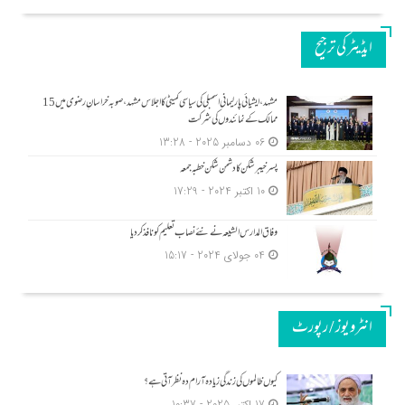
ایڈیٹر کی ترجیح
مشہد، ایشیائی پارلیمانی اسمبلی کی سیاسی کمیٹی کا اجلاس مشہد، صوبہ خراسانِ رضوی میں 15
ممالک کے نمائندوں کی شرکت
06 دسامبر 2025 - 13:28
پسر خیبر شکن کا دشمن شکن خطبہ جمعہ
10 اکتبر 2024 - 17:29
وفاق المدارس الشیعہ نے نئے نصاب تعلیم کو نافذ کر دیا
04 جولای 2024 - 15:17
انٹرویوز / رپورٹ
کیوں ظالموں کی زندگی زیادہ آرام دہ نظر آتی ہے؟
17 اکتبر 2025 - 10:37