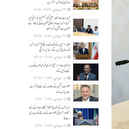
سازی کی ضامن، مقررین
23 جولای 2026 - 16:51
شعبۂ دینیاتِ شیعہ، علی گڑھ مسلم یونیورسٹی میں
“کربلا؛ انسانیت اور اخلاقی تعلیمات کی درگاہ” کے
عنوان سے علمی مذاکرہ منعقد
22 جولای 2026 - 19:36
اپنی سرزمین کے ایک ایک انچ کا آخری سانس
تک دفاع کریں گے، عباس عراقچی
18 جولای 2026 - 23:06
ملائیشیا سے اسرائیلی شہری فوری طور پر ملک بدر
کیے جائیں گے
18 جولای 2026 - 22:29
حکومت دشمن کے مقاصد کے لیے کام کر رہی
ہے ح زب ا للہ
18 جولای 2026 - 11:47
رہبرِ شہید کے خون کا انتقام خطے سے امریکہ کے
انخلا اور صہیونی حکومت کے خاتمے تک جاری
رہے گا
18 جولای 2026 - 11:37