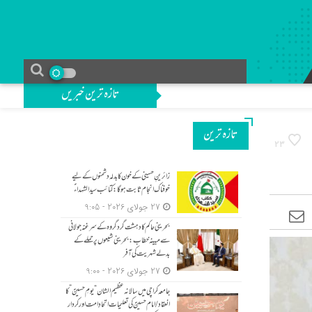
تازہ ترین خبریں
تازه ترین
23
زائرینِ حسینی کے خون کا بدلہ دشمنوں کے لیے
خوفناک انجام ثابت ہوگا: کتائب سید الشہداءؑ
27 جولای 2026 - 9:05
بحرینی حاکم کا دہشت گرد گروہ کے سرغنہ جولانی
سے مبینہ خطاب: بحرینی شیعوں پر حملے کے
بدلے شہریت کی آفر
27 جولای 2026 - 9:00
جامعہ کراچی میں سالانہ عظیم الشان “یومِ حسینؑ” کا
انعقاد/امام حسینؑ کی تعلیمات اتحادِ امت اور کردار