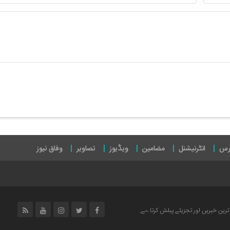
رس
انٹرنیشنل
مضامین
ویڈیوز
تصاویر
وفاق نیوز
رین خبریں اور تجزیئے پبلش کرتا ہے.