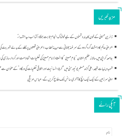
مزید خبریں
زائرینِ حسینی کے خون کا بدلہ دشمنوں کے لیے خوفناک انجام ثابت ہوگا: کتائب سید الشہداءؑ
بحرینی حاکم کا دہشت گرد گروہ کے سرغنہ جولانی سے مبینہ خطاب: بحرینی شیعوں پر حملے کے بدلے شہریت کی 
جامعہ کراچی میں سالانہ عظیم الشان “یومِ حسینؑ” کا انعقاد/امام حسینؑ کی تعلیمات اتحادِ امت اور کردار سازی 
شعبۂ دینیاتِ شیعہ، علی گڑھ مسلم یونیورسٹی میں “کربلا؛ انسانیت اور اخلاقی تعلیمات کی درگاہ” کے عنوان سے علم
اپنی سرزمین کے ایک ایک انچ کا آخری سانس تک دفاع کریں گے، عباس عراقچی
آپکی رائے