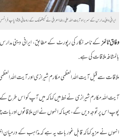
ایرانی دینی مدارس کے سربراہ آیت اللہ علی رضا اعرافی نے کیتھولک کے روحانی پیشوا پاپ فرانسس
وفاق ٹائمز
کے نامہ نگار کی رپورٹ کے مطابق، ایرانی دینی مدارس
بالمشافہ ملاقات کی ہے.
ملاقات سے قبل آیت اللہ العظمی مکارم شیرازی اور آیت اللہ العظمی ج
آیت اللہ مکارم شیرازی نے خط میں کہاکہ میں آپ کو اس طرح کے سفر 
پوپ اس پر توجہ دیں گے، جیسا کہ انہوں نے ان ملاقاتوں اور بات
انہوں نے مزید کہاکہ قابل غور بات یہ ہے کہ مذاہب کے درمیان اختل