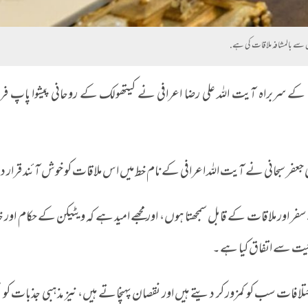
 سے بالمشافہ ملاقات کی ہے.
 کے سربراہ آیت اللہ علی رضا اعرافی نے کیتھولک کے روحانی پیشوا پاپ 
عفر سبحانی نے آیت اللہ اعرافی کے نام خط میں اس ملاقات کو خوش آئند قرار دی
اور ملاقات کے قابل سمجھتا ہوں، اور مجھے امید ہے کہ ویٹیکن کے حکام اور خ
 چیت سے اتفاق کیا ہے۔
افات سب کو کمزور کر دیتے ہیں اور نقصان پہنچاتے ہیں، نیز مذہبی جذبات کو م