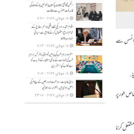
انجمنِ ثقافتی عفاف پاکستان (خواتین) کے وفد کی
قائدِ ملّت جعفریہ سے ملاقات
18 جولای 2026 - 7:20
اقوام متحدہ: امریکی حملے جنگی جرائم، دفاع کے
تمام ذرائع استعمال کرنے کا حق ہے، ایرانی
مندوب کا خط
فرانسس سے
18 جولای 2026 - 7:13
سکردو؛ رہبرِ شہید کی یاد میں تعزیتی ریفرنس: رہبرِ
شہید کی شہادت نے عالمی استکبار کے فریب کو
بے نقاب کیا، مقررین
ا.
18 جولای 2026 - 7:09
دینی طالبات، مزاحمت اور اربعین کے پیغام کی
اصل راوی ہیں: محترمہ سارا طالبی
اص طور پر
17 جولای 2026 - 23:07
شتعل کرنا