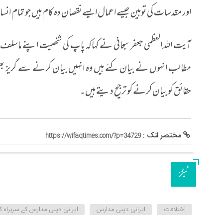
اور مقدسات کی توہین جیسے اعمال ایسے نقصان دہ کام ہیں جو تمام انسان
آیت اللہ العظمی جعفر سبحانی نے کہاکہ پاپ کی شخصیت اپنے ماسل
مطالب انہوں نے بیان کئے ہیں وہ انہیں بیان کرنے سے گریز بھ
حقائق کو بیان کرنے کو ترجیح دیتے ہیں۔
مختصر لنک :
https://wifaqtimes.com/?p=34729
ٹیگز
اختلافات
ایرانی دینی مدارس
ایرانی دینی مدارس کے سربراہ 