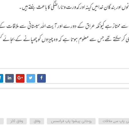
وں اور بندگان خدا میں کینہ اور کدورت و ناراضگی کا باعث بنتے ہیں۔
ف سے ممتاز ہے کیونکہ عراق کے دورے اور آیت اللہ سیستانی سے ملاقات کے
ی کر سکتے تھے جس سے معلوم ہوتا ہے کہ وہ چیزوں کو چھپانے کے بجائے ک
کی پاپ سے ملاقات
روحانی پیشوا پاپ فرانسس
وفاق
وفاق ٹائز
و