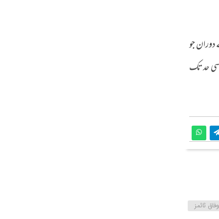
 دوران جو
سی حد تک
فاق ٹائمز