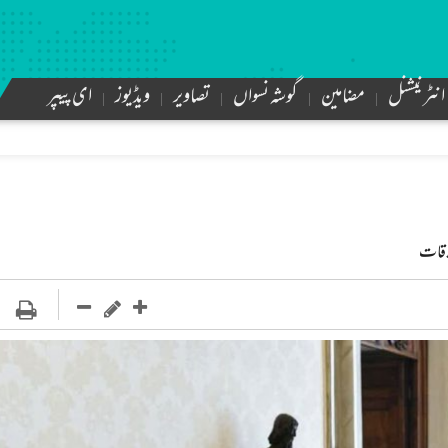
انٹرنیشنل
مضامین
گوشہ نسواں
تصاویر
ویڈیوز
ای پیپر
لاقات