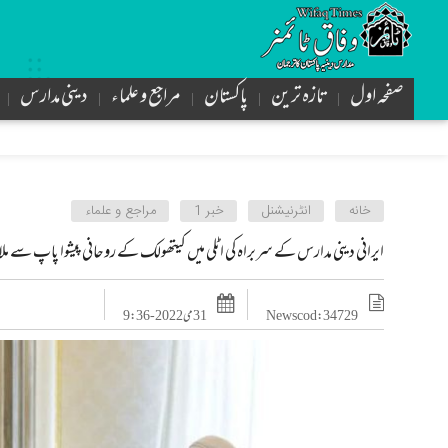
صفحہ اول
تازه ترین
پاکستان
مراجع و علماء
دینی مدارس
خانه
انٹرنیشنل
خبر 1
مراجع و علماء
ایرانی دینی مدارس کے سربراہ کی اٹلی میں کیتھولک کے روحانی پیشوا پاپ سے م
News cod : 34729
31 می 2022 - 9:36